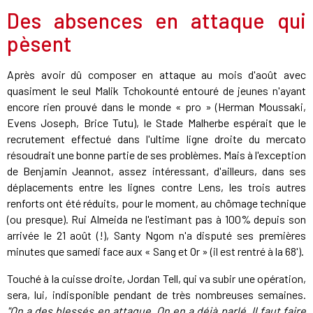
Des absences en attaque qui
pèsent
Après avoir dû composer en attaque au mois d'août avec
quasiment le seul Malik Tchokounté entouré de jeunes n'ayant
encore rien prouvé dans le monde « pro » (Herman Moussaki,
Evens Joseph, Brice Tutu), le Stade Malherbe espérait que le
recrutement effectué dans l'ultime ligne droite du mercato
résoudrait une bonne partie de ses problèmes. Mais à l'exception
de Benjamin Jeannot, assez intéressant, d'ailleurs, dans ses
déplacements entre les lignes contre Lens, les trois autres
renforts ont été réduits, pour le moment, au chômage technique
(ou presque). Rui Almeida ne l'estimant pas à 100% depuis son
arrivée le 21 août (!), Santy Ngom n'a disputé ses premières
minutes que samedi face aux « Sang et Or » (il est rentré à la 68').
Touché à la cuisse droite, Jordan Tell, qui va subir une opération,
sera, lui, indisponible pendant de très nombreuses semaines.
"On a des blessés en attaque. On en a déjà parlé. Il faut faire