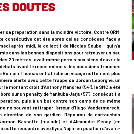
ES DOUTES
er sa préparation sans la moindre victoire. Contre QRM,
te consécutive cet été après celles concédées face à
edi après-midi, le collectif de Nicolas Seube - qui n'a
t mis dans les bonnes dispositions pour retrouver un peu
 des 20 mètres, avait même permis aux siens d'ouvrir la
es débats avant le repos même si les occasions franches
de Romain Thomas ont affiché un visage nettement plus
emière alerte avec cette frappe de Jordan Leborgne, un
r le montant droit d'Anthony Mandrea (54'), le SMC a été
bord sur un penalty de Yankuba Jarju (57'), consécutif à
éparation, puis à un but contre son camp de ce même
'Orne ne pouvant rattraper l'erreur d'Hugo Vandermersch,
n direction de son gardien. Dépourvu de cartouches
orman Bassette (malade) et d'Alexandre Mendy (en
ini cette rencontre avec Ilyes Najim en position d'avant-