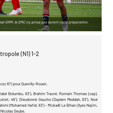
par QRM, le SMC n'y arrive pas durent cette préparation.
ropole (N1) 1-2
 (csc 61') pour Quevilly-Rouen.
Diabé Bolumbu, 63'), Brahim Traoré, Romain Thomas (cap),
ret, 46'), Dieudonné Gaucho (Daylam Meddah, 63'), Noé
ahimi (Mohamed Hafid, 63') - Mickaël Le Bihan (Ilyes Najim,
: Nicolas Seube.