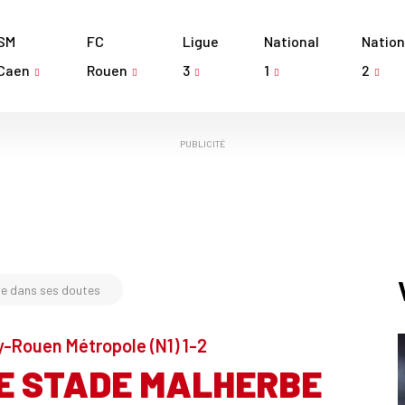
SM
FC
Ligue
National
Nation
Caen
Rouen
3
1
2
PUBLICITÉ
be dans ses doutes
y-Rouen Métropole (N1) 1-2
E STADE MALHERBE