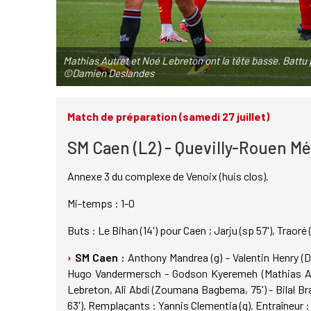
Mathias Autret et Noé Lebreton ont la tête basse. Battu 
©Damien Deslandes
Match de préparation (samedi 27 juillet)
SM Caen (L2) - Quevilly-Rouen Mét
Annexe 3 du complexe de Venoix (huis clos).
Mi-temps : 1-0
Buts : Le Bihan (14') pour Caen ; Jarju (sp 57'), Traoré
SM Caen :
Anthony Mandrea (g) - Valentin Henry (
Hugo Vandermersch - Godson Kyeremeh (Mathias Aut
Lebreton, Ali Abdi (Zoumana Bagbema, 75') - Bilal Br
63'). Remplaçants : Yannis Clementia (g). Entraîneur 