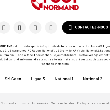
CONTACTEZ-NOUS
NORMAND
est un média spécialisé qui traite de tous les footballs : Le Havre AC, Ligue
e 2, US Avranches, FC Rouen, National 1, US Granville, AF Virois, National 2, Nation
tball féminin... Face-à-face, Face cachée, Le journal de bord... Retrouvez égalemen
du ballon rond en Normandie sur notre site internet et nos réseaux sociaux associés
Facebook, Instagram.
SM Caen
Ligue 3
National 1
National 2
n Normandie - Tous droits réservés -
Mentions légales
-
Politique de cookies et 