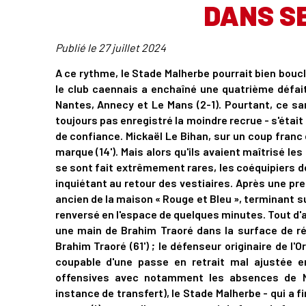
DANS S
Publié le
27 juillet 2024
A ce rythme, le Stade Malherbe pourrait bien boucl
le club caennais a enchaîné une quatrième défai
Nantes, Annecy et Le Mans (2-1). Pourtant, ce sam
toujours pas enregistré la moindre recrue - s'étai
de confiance. Mickaël Le Bihan, sur un coup franc
marque (14'). Mais alors qu'ils avaient maîtrisé l
se sont fait extrêmement rares, les coéquipiers 
inquiétant au retour des vestiaires. Après une pr
ancien de la maison « Rouge et Bleu », terminant su
renversé en l'espace de quelques minutes. Tout d'a
une main de Brahim Traoré dans la surface de r
Brahim Traoré (61') ; le défenseur originaire de l
coupable d'une passe en retrait mal ajustée e
offensives avec notamment les absences de N
instance de transfert), le Stade Malherbe - qui a f