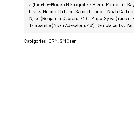
Quevilly-Rouen Métropole :
Pierre Patron (g, Kay
Cissé, Nohim Chibani, Samuel Loric - Noah Cadiou 
Njiké (Benjamin Capron, 73') - Kapo Sylva (Yassin F
Tshipamba (Noah Adekalom, 46'). Remplaçants : Yan
Catégories:
QRM
,
SM Caen