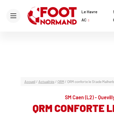
Le Havre
AC
Accueil
/
Actualités
/
QRM
/
QRM conforte le Stade Malher
SM Caen (L2) - Quevill
QRM CONFORTE L