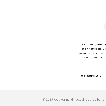
Depuis 2018,
FOOT 
Rouen Métropole, Ligu
football régional, foo
avec les acteurs 
Le Havre AC
© 2023 Foot Normand, l’actualité du football e