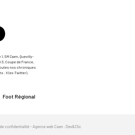
 1, SM Caen, Quevilly-
al 3, Coupe de France,
t toutes nos chroniques
 : X (ex-Twitter),
Foot Régional
de confidentialité
-
Agence web Caen
: Dev&Clic