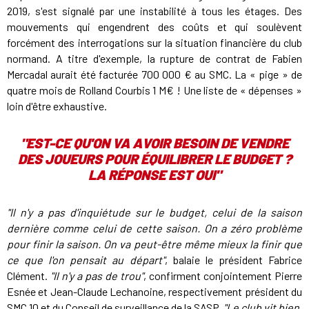
2019, s'est signalé par une instabilité à tous les étages. Des
mouvements qui engendrent des coûts et qui soulèvent
forcément des interrogations sur la situation financière du club
normand. A titre d'exemple, la rupture de contrat de Fabien
Mercadal aurait été facturée 700 000 € au SMC. La « pige » de
quatre mois de Rolland Courbis 1 M€ ! Une liste de « dépenses »
loin d'être exhaustive.
"EST-CE QU'ON VA AVOIR BESOIN DE VENDRE
DES JOUEURS POUR ÉQUILIBRER LE BUDGET ?
LA RÉPONSE EST OUI"
"Il n'y a pas d'inquiétude sur le budget, celui de la saison
dernière comme celui de cette saison. On a zéro problème
pour finir la saison. On va peut-être même mieux la finir que
ce que l'on pensait au départ"
, balaie le président Fabrice
Clément.
"Il n'y a pas de trou"
, confirment conjointement Pierre
Esnée et Jean-Claude Lechanoine, respectivement président du
SMC 10 et du Conseil de surveillance de la SASP.
"Le club vit bien.