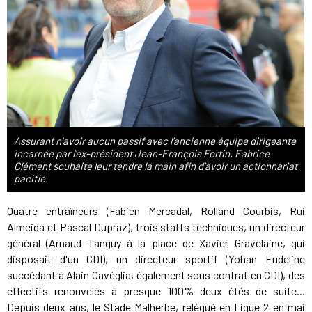
Assurant n'avoir aucun passif avec l'ancienne équipe dirigeante
incarnée par l'ex-président Jean-François Fortin, Fabrice
Clément souhaite leur tendre la main afin d'avoir un actionnariat
pacifié.
Quatre entraîneurs (Fabien Mercadal, Rolland Courbis, Rui
Almeida et Pascal Dupraz), trois staffs techniques, un directeur
général (Arnaud Tanguy à la place de Xavier Gravelaine, qui
disposait d'un CDI), un directeur sportif (Yohan Eudeline
succédant à Alain Cavéglia, également sous contrat en CDI), des
effectifs renouvelés à presque 100% deux étés de suite...
Depuis deux ans, le Stade Malherbe, relégué en Ligue 2 en mai