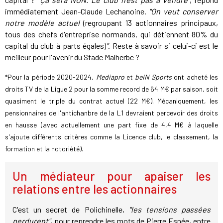
immédiatement Jean-Claude Lechanoine.
"On veut conserver
notre modèle actuel
(regroupant 13 actionnaires principaux,
tous des chefs d'entreprise normands, qui détiennent 80% du
capital du club à parts égales)
"
. Reste à savoir si celui-ci est le
meilleur pour l'avenir du Stade Malherbe ?
*Pour la période 2020-2024,
Mediapro
et
beIN Sports
ont acheté les
droits TV de la Ligue 2 pour la somme record de 64 M€ par saison, soit
quasiment le triple du contrat actuel (22 M€). Mécaniquement, les
pensionnaires de l'antichanbre de la L1 devraient percevoir des droits
en hausse (avec actuellement une part fixe de 4,4 M€ à laquelle
s'ajoute différents critères comme la Licence club, le classement, la
formation et la notoriété).
Un médiateur pour apaiser les
relations entre les actionnaires
C'est un secret de Polichinelle,
"les tensions passées
perdurent"
, pour reprendre les mots de Pierre Esnée, entre