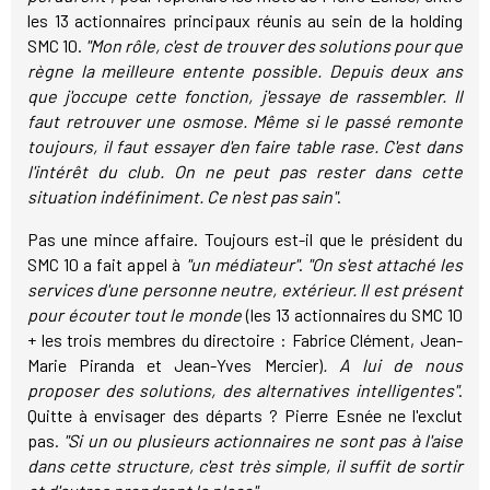
les 13 actionnaires principaux réunis au sein de la holding
SMC 10.
"Mon rôle, c'est de trouver des solutions pour que
règne la meilleure entente possible. Depuis deux ans
que j'occupe cette fonction, j'essaye de rassembler. Il
faut retrouver une osmose. Même si le passé remonte
toujours, il faut essayer d'en faire table rase. C'est dans
l'intérêt du club. On ne peut pas rester dans cette
situation indéfiniment. Ce n'est pas sain"
.
Pas une mince affaire. Toujours est-il que le président du
SMC 10 a fait appel à
"un médiateur"
.
"On s'est attaché les
services d'une personne neutre, extérieur. Il est présent
pour écouter tout le monde
(les 13 actionnaires du SMC 10
+ les trois membres du directoire : Fabrice Clément, Jean-
Marie Piranda et Jean-Yves Mercier)
. A lui de nous
proposer des solutions, des alternatives intelligentes"
.
Quitte à envisager des départs ? Pierre Esnée ne l'exclut
pas.
"Si un ou plusieurs actionnaires ne sont pas à l'aise
dans cette structure, c'est très simple, il suffit de sortir