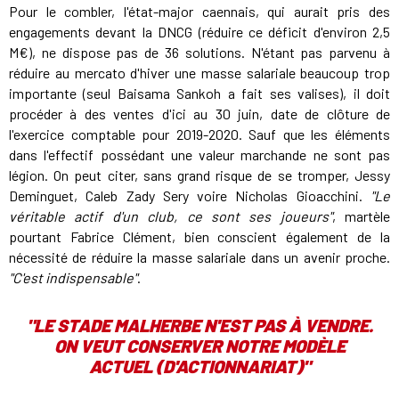
Pour le combler, l'état-major caennais, qui aurait pris des
engagements devant la DNCG (réduire ce déficit d'environ 2,5
M€), ne dispose pas de 36 solutions. N'étant pas parvenu à
réduire au mercato d'hiver une masse salariale beaucoup trop
importante (seul Baisama Sankoh a fait ses valises), il doit
procéder à des ventes d'ici au 30 juin, date de clôture de
l'exercice comptable pour 2019-2020. Sauf que les éléments
dans l'effectif possédant une valeur marchande ne sont pas
légion. On peut citer, sans grand risque de se tromper, Jessy
Deminguet, Caleb Zady Sery voire Nicholas Gioacchini.
"Le
véritable actif d'un club, ce sont ses joueurs"
, martèle
pourtant Fabrice Clément, bien conscient également de la
nécessité de réduire la masse salariale dans un avenir proche.
"C'est indispensable"
.
"LE STADE MALHERBE N'EST PAS À VENDRE.
ON VEUT CONSERVER NOTRE MODÈLE
ACTUEL (D'ACTIONNARIAT)"