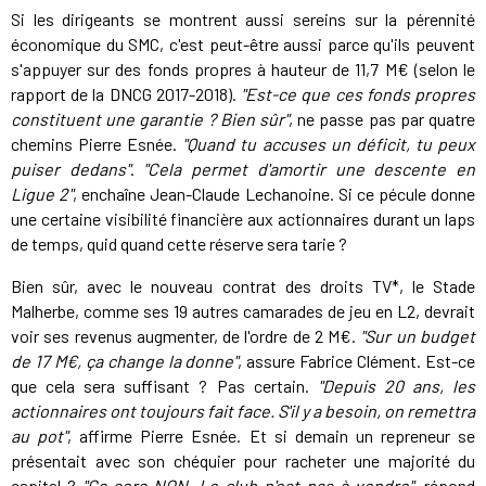
Si les dirigeants se montrent aussi sereins sur la pérennité
économique du SMC, c'est peut-être aussi parce qu'ils peuvent
s'appuyer sur des fonds propres à hauteur de 11,7 M€ (selon le
rapport de la DNCG 2017-2018).
"Est-ce que ces fonds propres
constituent une garantie ? Bien sûr"
, ne passe pas par quatre
chemins Pierre Esnée.
"Quand tu accuses un déficit, tu peux
puiser dedans"
.
"Cela permet d'amortir une descente en
Ligue 2"
, enchaîne Jean-Claude Lechanoine. Si ce pécule donne
une certaine visibilité financière aux actionnaires durant un laps
de temps, quid quand cette réserve sera tarie ?
Bien sûr, avec le nouveau contrat des droits TV*, le Stade
Malherbe, comme ses 19 autres camarades de jeu en L2, devrait
voir ses revenus augmenter, de l'ordre de 2 M€.
"Sur un budget
de 17 M€, ça change la donne"
, assure Fabrice Clément. Est-ce
que cela sera suffisant ? Pas certain.
"Depuis 20 ans, les
actionnaires ont toujours fait face. S'il y a besoin, on remettra
au pot"
, affirme Pierre Esnée. Et si demain un repreneur se
présentait avec son chéquier pour racheter une majorité du
capital ?
"Ça sera NON. Le club n'est pas à vendre
"
, répond