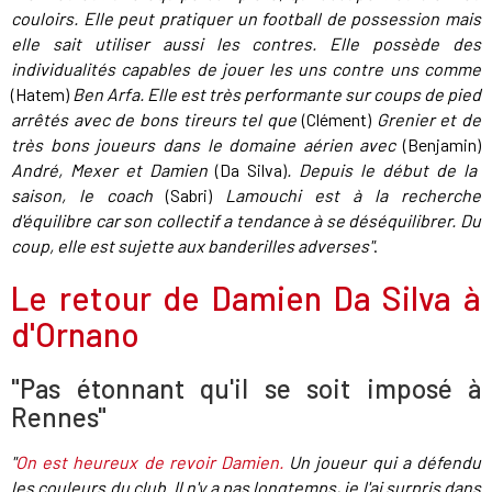
couloirs. Elle peut pratiquer un football de possession mais
elle sait utiliser aussi les contres. Elle possède des
individualités capables de jouer les uns contre uns comme
(Hatem)
Ben Arfa. Elle est très performante sur coups de pied
arrêtés avec de bons tireurs tel que
(Clément)
Grenier et de
très bons joueurs dans le domaine aérien avec
(Benjamin)
André, Mexer et Damien
(Da Silva)
. Depuis le début de la
saison, le coach
(Sabri)
Lamouchi est à la recherche
d'équilibre car son collectif a tendance à se déséquilibrer. Du
coup, elle est sujette aux banderilles adverses"
.
Le retour de Damien Da Silva à
d'Ornano
"Pas étonnant qu'il se soit imposé à
Rennes"
"
On est heureux de revoir Damien.
Un joueur qui a défendu
les couleurs du club. Il n'y a pas longtemps, je l'ai surpris dans