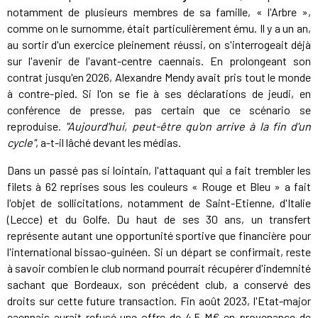
notamment de plusieurs membres de sa famille, « l'Arbre »,
comme on le surnomme, était particulièrement ému. Il y a un an,
au sortir d'un exercice pleinement réussi, on s'interrogeait déjà
sur l'avenir de l'avant-centre caennais. En prolongeant son
contrat jusqu'en 2026, Alexandre Mendy avait pris tout le monde
à contre-pied. Si l'on se fie à ses déclarations de jeudi, en
conférence de presse, pas certain que ce scénario se
reproduise.
"Aujourd'hui, peut-être qu'on arrive à la fin d'un
cycle"
, a-t-il lâché devant les médias.
Dans un passé pas si lointain, l'attaquant qui a fait trembler les
filets à 62 reprises sous les couleurs « Rouge et Bleu » a fait
l'objet de sollicitations, notamment de Saint-Etienne, d'Italie
(Lecce) et du Golfe. Du haut de ses 30 ans, un transfert
représente autant une opportunité sportive que financière pour
l'international bissao-guinéen. Si un départ se confirmait, reste
à savoir combien le club normand pourrait récupérer d'indemnité
sachant que Bordeaux, son précédent club, a conservé des
droits sur cette future transaction. Fin août 2023, l'Etat-major
caennais aurait refusé une offre de 4,5 M€ en provenance de