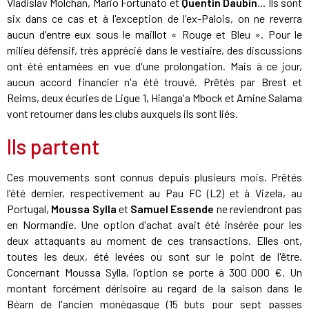
Vladislav Molchan, Mario Fortunato et
Quentin Daubin
... Ils sont
six dans ce cas et à l'exception de l'ex-Palois, on ne reverra
aucun d'entre eux sous le maillot « Rouge et Bleu ». Pour le
milieu défensif, très apprécié dans le vestiaire, des discussions
ont été entamées en vue d'une prolongation. Mais à ce jour,
aucun accord financier n'a été trouvé. Prêtés par Brest et
Reims, deux écuries de Ligue 1, Hianga'a Mbock et Amine Salama
vont retourner dans les clubs auxquels ils sont liés.
Ils partent
Ces mouvements sont connus depuis plusieurs mois. Prêtés
l'été dernier, respectivement au Pau FC (L2) et à Vizela, au
Portugal,
Moussa Sylla
et
Samuel Essende
ne reviendront pas
en Normandie. Une option d'achat avait été insérée pour les
deux attaquants au moment de ces transactions. Elles ont,
toutes les deux, été levées ou sont sur le point de l'être.
Concernant Moussa Sylla, l'option se porte à 300 000 €. Un
montant forcément dérisoire au regard de la saison dans le
Béarn de l'ancien monégasque (15 buts pour sept passes