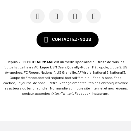
CONTACTEZ-NOUS
Depuis 2018,
FOOT NORMAND
est un média spécialisé qui traite de tous les
footballs : Le Havre AC, Ligue 1, SM Caen, Quevilly-Rouen Métropole, Ligue 2, US
Avranches, FC Rouen, National 1, US Granville, AF Virois, National 2, National 3,
Coupe de France, football régional, football féminin... Face-à-face, Face
cachée, Le journal de bord... Retrouvez également toutes nos chroniques avec
les acteurs du ballon rond en Normandie sur notre site internet et nos réseaux
sociaux associés : X (ex-Twitter), Facebook, Instagram.