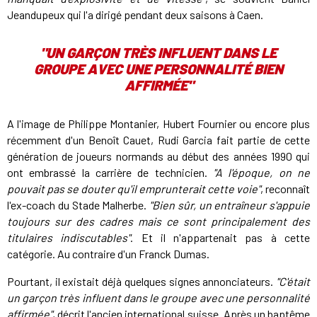
Jeandupeux
qui l'a dirigé pendant deux saisons à Caen
.
"UN GARÇON TRÈS INFLUENT DANS LE
GROUPE AVEC UNE PERSONNALITÉ BIEN
AFFIRMÉE"
A l'image de Philippe Montanier, Hubert Fournier ou encore plus
récemment d'un Benoît Cauet, Rudi Garcia fait partie de cette
génération de joueurs normands au début des années 1990 qui
ont embrassé la carrière de technicien.
"A l'époque, on ne
pouvait pas se douter qu'il emprunterait cette voie"
, reconnaît
l'ex-coach du Stade Malherbe.
"Bien sûr, un entraîneur s'appuie
toujours sur des cadres mais ce sont principalement des
titulaires indiscutables"
. Et il n'appartenait pas à cette
catégorie. Au contraire d'un Franck Dumas.
Pourtant, il existait déjà quelques signes annonciateurs.
"C'était
un garçon très influent dans le groupe avec une personnalité
affirmée"
, décrit l'ancien international suisse. Après un baptême