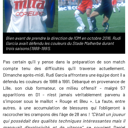
Bien avant de prendre la direction de l'OM en octobre 2016, Rudi
Garcia avait défendu les couleurs du Stade Malherbe durant
trois saisons (1988-1991).
Pas certain qu'il y pense dans la préparation de son match
compte tenu des difficultés qu'il traverse actuellement.
Dimanche après-midi, Rudi Garcia affrontera une équipe dont il a
défendu les couleurs de 1988 à 1991. Débarqué en provenance de
Lille
, son club formateur,
ce milieu offensif - malgré 57
apparitions en D1 - n'est jamais véritablement parvenu à
s'imposer sous le maillot « Rouge et Bleu ». La faute, entre
autres, à une accumulation de blessures qui l'obligeront à
raccrocher les crampons dès l'âge de 28 ans !
"C'était un joueur
qui possédait des qualités techniques intéressantes mais il
manquait d'explosivité et de vitesse"
, se souvient Daniel