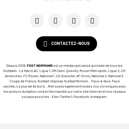
CONTACTEZ-NOUS
Depuis 2018,
FOOT NORMAND
est un média spécialisé qui traite de tous les
footballs : Le Havre AC, Ligue 1, SM Caen, Quevilly-Rouen Métropole, Ligue 2, US
Avranches, FC Rouen, National 1, US Granville, AF Virois, National 2, National 3,
Coupe de France, football régional, football féminin... Face-à-face, Face
cachée, Le journal de bord... Retrouvez également toutes nos chroniques avec
les acteurs du ballon rond en Normandie sur notre site internet et nos réseaux
sociaux associés : X (ex-Twitter), Facebook, Instagram.