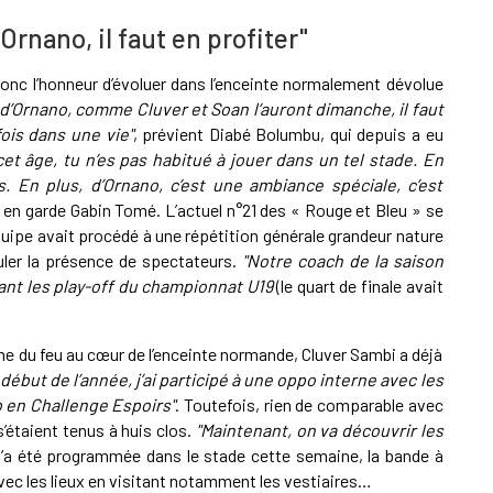
Ornano, il faut en profiter"
donc l’honneur d’évoluer dans l’enceinte normalement dévolue
 d’Ornano, comme Cluver et Soan l’auront dimanche, il faut
fois dans une vie"
, prévient Diabé Bolumbu, qui depuis a eu
cet âge, tu n’es pas habitué à jouer dans un tel stade. En
. En plus, d’Ornano, c’est une ambiance spéciale, c’est
 en garde Gabin Tomé. L’actuel n°21 des « Rouge et Bleu » se
quipe avait procédé à une répétition générale grandeur nature
uler la présence de spectateurs.
"Notre coach de la saison
vant les play-off du championnat U19
(le quart de finale avait
ême du feu au cœur de l’enceinte normande, Cluver Sambi a déjà
 début de l’année, j’ai participé à une oppo interne avec les
o en Challenge Espoirs"
. Toutefois, rien de comparable avec
’étaient tenus à huis clos.
"Maintenant, on va découvrir les
n’a été programmée dans le stade cette semaine, la bande à
ec les lieux en visitant notamment les vestiaires…