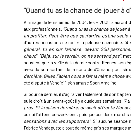
"Quand tu as la chance de jouer à d’
A l’image de leurs ainés de 2004, les « 2008 » auront 
aux professionnels.
"Quand tu as la chance de jouer à
en profiter. Peut-être que ça n’arrive qu’une seule 
d’autres occasions de fouler la pelouse caennaise.
"A 
général, tu es sur l’annexe, devant 200 personnes
chaud"
.
"Déjà, sur le terrain, on ne s’entend pas"
, met
souvient que la veille de la demie contre Rennes, son é
avec du son sortant de la sono de d’Ornano pour sim
dernière, Gilles Fabien nous a fait la même chose a
été disputé à Venoix)
"
, s’en amuse Soan Ameline.
Si pour ce dernier, il s’agira véritablement de son bapt
eu le droit à un avant-goût il y a quelques semaines.
"Au
pros. Et la saison dernière, on avait affronté Monac
ce qui l’attend ce week-end, puisque ces deux matchs s
sensations avec les supporters"
. Si aucune séance 
Fabrice Vandeputte a tout de même pris ses marques av