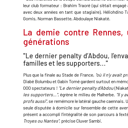
leur club formateur : Brahim Traoré (qui s’était engagé
avec deux années en tant que stagiaire), Héliohdino
Gomis, Norman Bassette, Abdoulaye Niakaté.
La demie contre Rennes,
générations
"Le dernier penalty d’Abdou, l’env
familles et les supporters…"
Plus que la finale au Stade de France,
"où il n’y avait
Diabé Bolumbu et Gabin Tomé gardent surtout en mémoire
000 spectateurs !
"Le dernier penalty d’Abdou
(Niaka
les supporters…"
, égrène le milieu de Malherbe.
"Il y
profs aussi"
, se remémore le latéral gauche caennais. Un
seule disputée à domicile sur l’ensemble de cette av
présent a accompli l’intégralité de son parcours à l’ext
Troyes ou Nantes"
, précise Cluver Sambi.