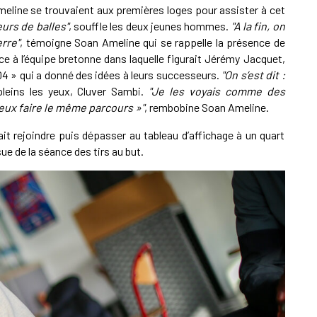
eline se trouvaient aux premières loges pour assister à cet
urs de balles"
, souffle les deux jeunes hommes.
"A la fin, on
erre"
, témoigne Soan Ameline qui se rappelle la présence de
e à l’équipe bretonne dans laquelle figurait Jérémy Jacquet,
04 » qui a donné des idées à leurs successeurs.
"On s’est dit :
 pleins les yeux, Cluver Sambi.
"Je les voyais comme des
veux faire le même parcours »"
, rembobine Soan Ameline.
ait rejoindre puis dépasser au tableau d’affichage à un quart
ssue de la séance des tirs au but.