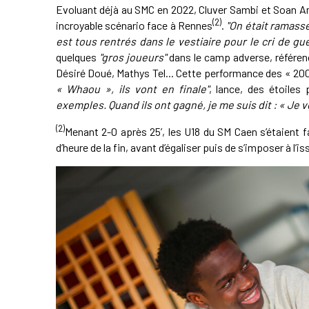
Evoluant déjà au SMC en 2022, Cluver Sambi et Soan Am
(2)
incroyable scénario face à Rennes
.
"On était ramasse
est tous rentrés dans le vestiaire pour le cri de gu
quelques
"gros joueurs"
dans le camp adverse, référenc
Désiré Doué, Mathys Tel... Cette performance des « 20
« Whaou », ils vont en finale"
, lance, des étoiles
exemples. Quand ils ont gagné, je me suis dit : « Je 
(2)
Menant 2-0 après 25’, les U18 du SM Caen s’étaient f
d’heure de la fin, avant d’égaliser puis de s’imposer à l’i