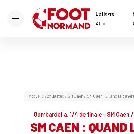
Le Havre
AC
Accueil
/
Actualités
/
SM Caen
/
SM Caen : Quand la généra
Gambardella. 1/4 de finale - SM Caen /
SM CAEN : QUAND 