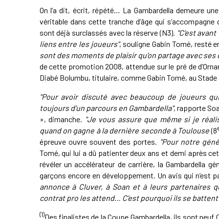
On l’a dit, écrit, répété… La Gambardella demeure une
véritable dans cette tranche d’âge qui s’accompagne 
sont déjà surclassés avec la réserve (N3).
"C’est avant
liens entre les joueurs"
, souligne Gabin Tomé, resté e
sont des moments de plaisir qu’on partage avec ses 
de cette promotion 2008, attendue sur le pré de d’Orn
Diabé Bolumbu, titulaire, comme Gabin Tomé, au Stade de
"Pour avoir discuté avec beaucoup de joueurs qui
toujours d’un parcours en Gambardella"
, rapporte So
», dimanche.
"Je vous assure que même si je réalis
quand on gagne à la dernière seconde à Toulouse
(8
épreuve ouvre souvent des portes.
"Pour notre géné
Tomé, qui lui a dû patienter deux ans et demi après ce
révéler un accélérateur de carrière, la Gambardella 
garçons encore en développement. Un avis qui n’est pa
annonce à Cluver, à Soan et à leurs partenaires qu’i
contrat pro les attend… C’est pourquoi ils se battent 
(1)
Des finalistes de la Coupe Gambardella, ils sont neuf