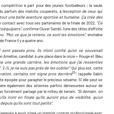
 compétition à part pour des jeunes footballeurs ; la seule
du parfum des matchs couperets, à l’exception de ceux qui
 tout une belle aventure sportive et humaine. Ça crée des
n contact avec tous ses partenaires de la finale de 2022.
"Ce
coéquipiers"
, confirme Cluver Sambi, l’une des têtes d’affiche
ano.
"Moi, ce que je retiens, ce sont les émotions"
, enchaîne
 France il y a quatre ans.
 sont passés pros, ils m’ont confié qu’on se souvenait
an Ameline, candidat à une place dans le onze « Rouge et Bleu
e une grande carrière, les émotions que j’ai ressenties
e
. 2-1)
, je ne suis pas près de les oublier"
. Qui plus est, cette
(1)
ration, certains ont signé pros derrière
"
, rappelle Gabin
tte épopée pour parapher le précieux sésame. Si elle peut se
génère également des attentes parfois démesurées autour de
s forcément partagé par le milieu de terrain.
"Si demain, on
ls iront en finale qu’ils auront plus de visibilité, qu’un
depuis qu’ils sont tout petits"
.
 Caennais à avoir signé un premier contrat professionnel avec