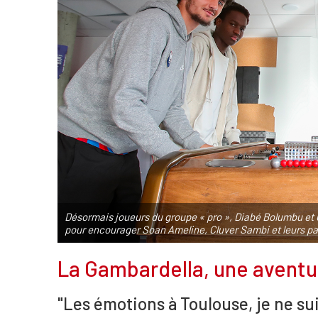
Désormais joueurs du groupe « pro », Diabé Bolumbu et 
pour encourager Soan Ameline, Cluver Sambi et leurs p
La Gambardella, une aventur
"Les émotions à Toulouse, je ne sui