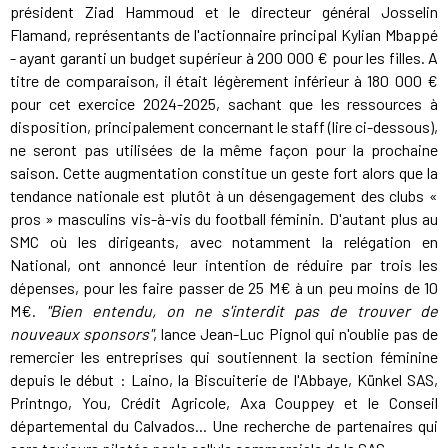
président Ziad Hammoud et le directeur général Josselin
Flamand, représentants de l'actionnaire principal Kylian Mbappé
- ayant garanti un budget supérieur à 200 000 € pour les filles. A
titre de comparaison, il était légèrement inférieur à 180 000 €
pour cet exercice 2024-2025, sachant que les ressources à
disposition, principalement concernant le staff (lire ci-dessous),
ne seront pas utilisées de la même façon pour la prochaine
saison. Cette augmentation constitue un geste fort alors que la
tendance nationale est plutôt à un désengagement des clubs «
pros » masculins vis-à-vis du football féminin. D'autant plus au
SMC où les dirigeants, avec notamment la relégation en
National, ont annoncé leur intention de réduire par trois les
dépenses, pour les faire passer de 25 M€ à un peu moins de 10
M€.
"Bien entendu, on ne s'interdit pas de trouver de
nouveaux sponsors"
, lance Jean-Luc Pignol qui n'oublie pas de
remercier les entreprises qui soutiennent la section féminine
depuis le début : Laino, la Biscuiterie de l'Abbaye, Künkel SAS,
Printngo, You, Crédit Agricole, Axa Couppey et le Conseil
départemental du Calvados... Une recherche de partenaires qui