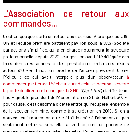
L'Association de retour aux
commandes...
C'est en quelque sorte un retour aux sources. Alors que les U18-
U19 et l'équipe première battaient pavillon sous la SAS (Société
par actions simplifiée, qui a en charge notamment la structure
professionnelle) depuis 2020, leur gestion avait été déléguée ces
trois dernières années à des prestataires extérieurs réunis
autour d'Olivier Linot, un proche de l'ancien président Olivier
Pickeu ; ce qui avait interpellé plus d'un observateur,
à
commencer par Gérard Prêcheur, quand celui-ci occupait encore
le poste de directeur technique du SMC
.
"C'est fini"
, clarifie Jean-
(1)
Luc Pignol, le président de l'Association du Stade Malherbe
. Et
pour cause, c'est désormais cette entité qui récupère l'ensemble
de la section féminine, comme à sa création en 2019. Si on a
souvent eu l'impression qu'elle était laissée à l'abandon, et pas
seulement cette saison, elle se voit aujourd'hui pourvue de
nouveaux référents à sa tête ; Jean-Luc Pignol bien sûr et aussi