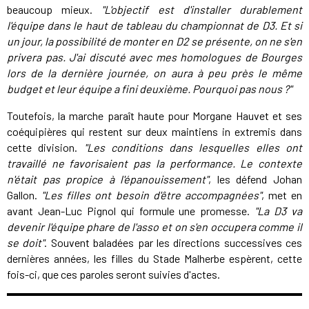
beaucoup mieux.
"L'objectif est d'installer durablement
l'équipe dans le haut de tableau du championnat de D3. Et si
un jour, la possibilité de monter en D2 se présente, on ne s'en
privera pas. J'ai discuté avec mes homologues de Bourges
lors de la dernière journée, on aura à peu près le même
budget et leur équipe a fini deuxième. Pourquoi pas nous ?"
Toutefois, la marche paraît haute pour Morgane Hauvet et ses
coéquipières qui restent sur deux maintiens in extremis dans
cette division.
"Les conditions dans lesquelles elles ont
travaillé ne favorisaient pas la performance.
Le contexte
n'était pas propice à l'épanouissement
"
, les défend Johan
Gallon.
"Les filles ont besoin d'être accompagnées"
, met en
avant Jean-Luc Pignol qui formule une promesse.
"La D3 va
devenir l'équipe phare de l'asso et on s'en occupera comme il
se doit"
. Souvent baladées par les directions successives ces
dernières années, les filles du Stade Malherbe espèrent, cette
fois-ci, que ces paroles seront suivies d'actes.