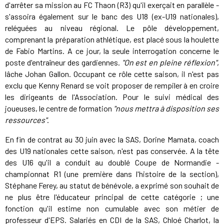
d'arrêter sa mission au FC Thaon (R3) qu'il exerçait en parallèle -
s'assoira également sur le banc des U18 (ex-U19 nationales),
reléguées au niveau régional. Le pôle développement,
comprenant la préparation athlétique, est placé sous la houlette
de Fabio Martins. A ce jour, la seule interrogation concerne le
poste d'entraîneur des gardiennes.
"On est en pleine réflexion"
,
lâche Johan Gallon. Occupant ce rôle cette saison, il n'est pas
exclu que Kenny Renard se voit proposer de rempiler à en croire
les dirigeants de l'Association. Pour le suivi médical des
joueuses, le centre de formation
"nous mettra à disposition ses
ressources"
.
En fin de contrat au 30 juin avec la SAS, Dorine Mamata, coach
des U19 nationales cette saison, n'est pas conservée. A la tête
des U16 qu'il a conduit au doublé Coupe de Normandie -
championnat R1 (une première dans l'histoire de la section),
Stéphane Ferey, au statut de bénévole, a exprimé son souhait de
ne plus être l'éducateur principal de cette catégorie ; une
fonction qu'il estime non cumulable avec son métier de
professeur d'EPS. Salariés en CDI de la SAS, Chloé Charlot, la