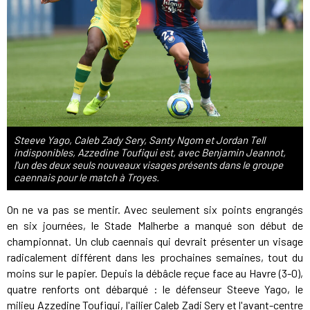
Steeve Yago, Caleb Zady Sery, Santy Ngom et Jordan Tell
indisponibles, Azzedine Toufiqui est, avec Benjamin Jeannot,
l'un des deux seuls nouveaux visages présents dans le groupe
caennais pour le match à Troyes.
On ne va pas se mentir. Avec seulement six points engrangés
en six journées, le Stade Malherbe a manqué son début de
championnat. Un club caennais qui devrait présenter un visage
radicalement différent dans les prochaines semaines, tout du
moins sur le papier. Depuis la débâcle reçue face au Havre (3-0),
quatre renforts ont débarqué : le défenseur Steeve Yago, le
milieu Azzedine Toufiqui, l'ailier Caleb Zadi Sery et l'avant-centre