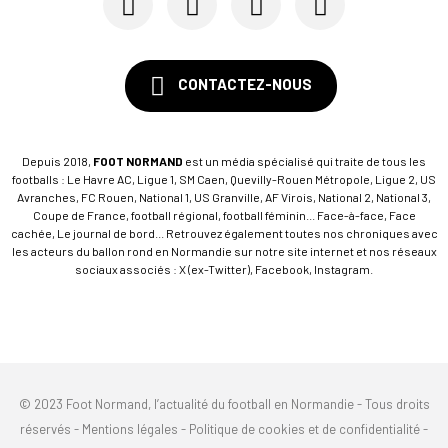
CONTACTEZ-NOUS
Depuis 2018,
FOOT NORMAND
est un média spécialisé qui traite de tous les
footballs : Le Havre AC, Ligue 1, SM Caen, Quevilly-Rouen Métropole, Ligue 2, US
Avranches, FC Rouen, National 1, US Granville, AF Virois, National 2, National 3,
Coupe de France, football régional, football féminin... Face-à-face, Face
cachée, Le journal de bord... Retrouvez également toutes nos chroniques avec
les acteurs du ballon rond en Normandie sur notre site internet et nos réseaux
sociaux associés : X (ex-Twitter), Facebook, Instagram.
© 2023 Foot Normand, l’actualité du football en Normandie - Tous droits
réservés -
Mentions légales
-
Politique de cookies et de confidentialité
-