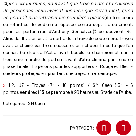
"Après six journées, on n'avait que trois points et beaucoup
de personnes nous avaient annoncé que c'était mort, qu'on
ne pourrait plus rattraper les premières places
(dix longueurs
de retard sur le podium à l'époque contre sept, actuellement,
pour les partenaires d'Anthony Gonçalves)
"
, se souvient Rui
Almeida. Il y a un an, à la sortie de la trêve de septembre, Troyes
avait enchaîné par trois succès et un nul pour la suite que l'on
connaît (le club de l'Aube avait bouclé le championnat sur la
troisième marche du podium avant d'être éliminé par Lens en
phase finale). Espérons pour les supporters « Rouge et Bleu »
que leurs protégés empruntent une trajectoire identique.
e
e
>
L2. J7 - Troyes (7
- 10 points) / SM Caen (15
- 6
points),
vendredi 13 septembre
à 20 heures au Stade de l'Aube.
Catégories:
SM Caen
PARTAGER: