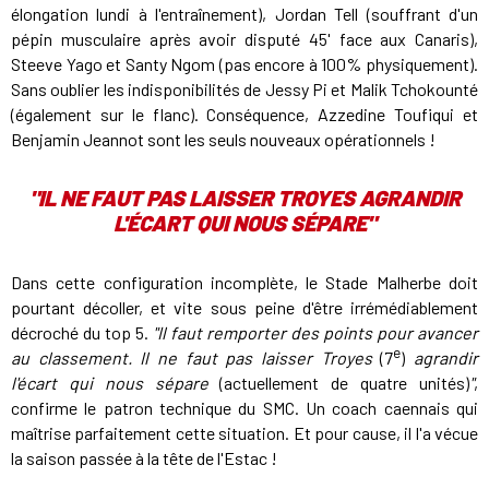
élongation lundi à l'entraînement), Jordan Tell (souffrant d'un
pépin musculaire après avoir disputé 45' face aux Canaris),
Steeve Yago et Santy Ngom (pas encore à 100% physiquement).
Sans oublier les indisponibilités de Jessy Pi et Malik Tchokounté
(également sur le flanc). Conséquence, Azzedine Toufiqui et
Benjamin Jeannot sont les seuls nouveaux opérationnels !
"IL NE FAUT PAS LAISSER TROYES AGRANDIR
L'ÉCART QUI NOUS SÉPARE"
Dans cette configuration incomplète, le Stade Malherbe doit
pourtant décoller, et vite sous peine d'être irrémédiablement
décroché du top 5.
"Il faut remporter des points pour avancer
e
au classement. Il ne faut pas laisser Troyes
(7
)
agrandir
l'écart qui nous sépare
(actuellement de quatre unités)
"
,
confirme le patron technique du SMC. Un coach caennais qui
maîtrise parfaitement cette situation. Et pour cause, il l'a vécue
la saison passée à la tête de l'Estac !