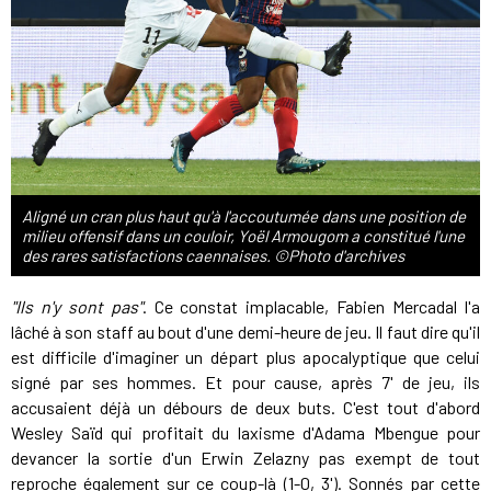
Aligné un cran plus haut qu'à l'accoutumée dans une position de
milieu offensif dans un couloir, Yoël Armougom a constitué l'une
des rares satisfactions caennaises. ©Photo d'archives
"Ils n'y sont pas"
. Ce constat implacable, Fabien Mercadal l'a
lâché à son staff au bout d'une demi-heure de jeu. Il faut dire qu'il
est difficile d'imaginer un départ plus apocalyptique que celui
signé par ses hommes. Et pour cause, après 7' de jeu, ils
accusaient déjà un débours de deux buts. C'est tout d'abord
Wesley Saïd qui profitait du laxisme d'Adama Mbengue pour
devancer la sortie d'un Erwin Zelazny pas exempt de tout
reproche également sur ce coup-là (1-0, 3'). Sonnés par cette