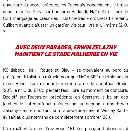
ouverture du score précoce, les Caennais concédaient le break
dans la foulée. Servi par Oussama Haddadi, Naïm Sliti - libre de
tout marquage au cœur des 16,50 mètres - crochetait Frédéric
Guilbert avant d'ajuster un gardien visiteur livré à lui-même (2-0,
7').
AVEC DEUX PARADES, ERWIN ZELAZNY
MAINTIENT LE STADE MALHERBE EN VIE
KO debout, les « Rouge et Bleu » se trouvaient au bord du
précipice. Il fallait un miracle pour que Naïm Sliti ne triple pas la
mise. Bénéficiant d'une intervention ratée de Jonathan Gradit
(20'), le n°10 du DFCO perdait l'équilibre au moment de conclure.
Décisif sur l'occasion précédente en écartant le ballon des
jambes de l'international tunisien dans un second temps, Erwin
Zelazny - en remportant son face-à-face devant Wesley Saïd -
évitait au club normand de complètement sombrer (28').
Côté malherbiste me direz-vous ? Et bien pas grand-chose ou si