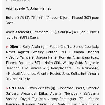
Arbitrage de M. Johan Hamel.
Buts : Saïd (3', 79'), Sliti (7') pour Dijon ; Khaoui (50') pour
Caen.
Avertissements : Yambéré (58'), Said (64') à Dijon ; Crivelli
(56'), Fajr (58') à Caen.
>
Dijon :
Bolly Allain (g) - Fouad Chafik, Senou Coulibaly,
Nayef Aguerd (Wesley Lautoa, 71'), Oussama Haddadi
- Cédric Yambéré, Jordan Marié, Romain Amalfitano (cap,
Florent Balmont, 59') - Naïm Sliti, Wesley Said, Benjamin
Jeannot (Julio Tavares, 46'). Remplaçants : Lévi Ntumba (g)
- Mickaël Alphonse, Valentin Rosier, Jules Keita. Entraîneur :
Olivier Dall'Oglio.
>
SM Caen :
Erwin Zelazny (g) - Jonathan Gradit, Frédéric
Guilbert, Alexander Djiku, Adama Mbengue - Baïssama
Sankoh, Fayçal Fajr (cap, Jessy Deminguet, 77') - Yacine
Bammou (Casimir Ninga, 69'), Saîf-Eddine Khaoui, Yoël