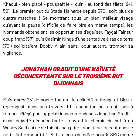
Khaoui - bien placé - poussait le « cuir » au fond des filets (2-1,
50'). Le premier but du Stade Malherbe depuis 370', soit plus de
quatre matches ! Se montrant sous un bien meilleur visage
qu'avant la pause (difficile de faire pire en même temps), les
Normands obtenaient les opportunités d'égaliser. Fayçal Fajr sur
coup franc (57') puis Casimir Ninga d'une tentative à ras de terre
(70') sollicitaient Bobby Allain sans, pour autant, tromper sa
vigilance.
JONATHAN GRADIT D'UNE NAÏVETÉ
DÉCONCERTANTE SUR LE TROISIÈME BUT
DIJONNAIS
Mais après 25' de bonne facture, le collectif « Rouge et Bleu »
replongeait dans ses travers. Et la sanction ne tardait pas à
tomber. Piégé par l'appel d'Oussama Haddadi, Jonathan Gradit -
d'une naïveté déconcertante - ouvrait le chemin du but à un
Wesley Said qui ne se faisait pas prier ; son tir se logeant dans le
petit filet opposé (3-1, 79'). Le coup de grâce pour le SMC même