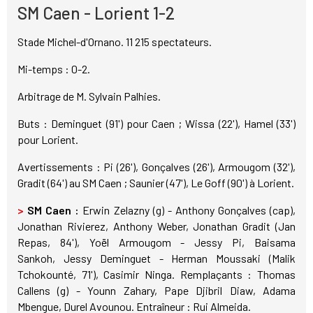
SM Caen - Lorient 1-2
Stade Michel-d'Ornano. 11 215 spectateurs.
Mi-temps : 0-2.
Arbitrage de M. Sylvain Palhies.
Buts : Deminguet (91') pour Caen ; Wissa (22'), Hamel (33')
pour Lorient.
Avertissements : Pi (26'), Gonçalves (26'), Armougom (32'),
Gradit (64') au SM Caen ; Saunier (47'), Le Goff (90') à Lorient.
>
SM Caen :
Erwin Zelazny (g) - Anthony Gonçalves (cap),
Jonathan Rivierez, Anthony Weber, Jonathan Gradit (Jan
Repas, 84'), Yoël Armougom - Jessy Pi, Baisama
Sankoh, Jessy Deminguet - Herman Moussaki (Malik
Tchokounté, 71'), Casimir Ninga. Remplaçants : Thomas
Callens (g) - Younn Zahary, Pape Djibril Diaw, Adama
Mbengue, Durel Avounou. Entraîneur : Rui Almeida.