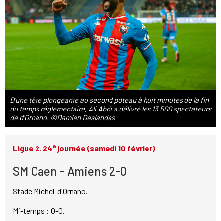
D'une tête plongeante au second poteau à huit minutes de la fin
du temps réglementaire, Ali Abdi a délivré les 13 500 spectateurs
de d'Ornano. ©Damien Deslandes
e
Ligue 2. 24
journée (samedi 10 février)
SM Caen - Amiens 2-0
Stade Michel-d'Ornano.
Mi-temps : 0-0.