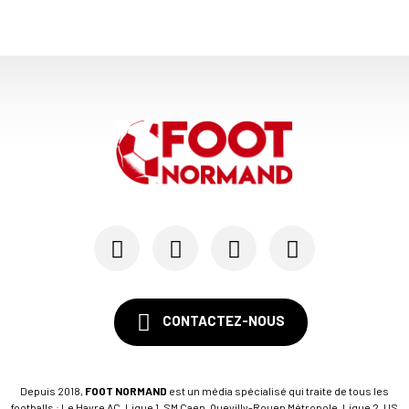
CONTACTEZ-NOUS
Depuis 2018,
FOOT NORMAND
est un média spécialisé qui traite de tous les
footballs : Le Havre AC, Ligue 1, SM Caen, Quevilly-Rouen Métropole, Ligue 2, US