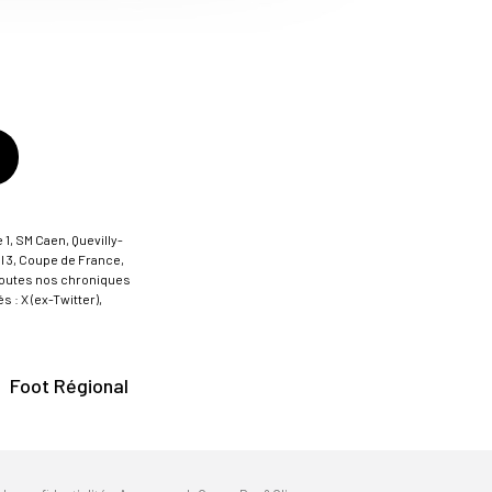
 1, SM Caen, Quevilly-
al 3, Coupe de France,
t toutes nos chroniques
 : X (ex-Twitter),
Foot Régional