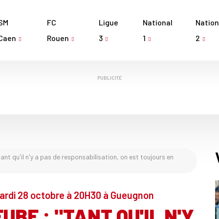
SM
FC
Ligue
National
Nation
Caen
Rouen
3
1
2
PUBLICITÉ
ant qu'il n'y a pas de responsabilisation, on est toujours en
mardi 28 octobre à 20H30 à Gueugnon
UBE : "TANT QU'IL N'Y