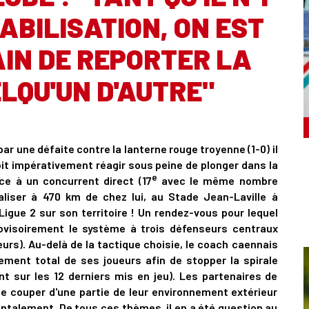
ABILISATION, ON EST
IN DE REPORTER LA
LQU'UN D'AUTRE"
 une défaite contre la lanterne rouge troyenne (1-0) il
oit impérativement réagir sous peine de plonger dans la
e
ce à un concurrent direct (17
avec le même nombre
aliser à 470 km de chez lui, au Stade Jean-Laville à
gue 2 sur son territoire ! Un rendez-vous pour lequel
ovisoirement le système à trois défenseurs centraux
rs). Au-delà de la tactique choisie, le coach caennais
ement total de ses joueurs afin de stopper la spirale
nt sur les 12 derniers mis en jeu). Les partenaires de
 couper d'une partie de leur environnement extérieur
ntalement. De tous ces thèmes, il en a été question au