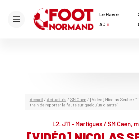
Le Havre
AC
Accueil
/
Actualités
/
SM Caen
/
[Vidéo] Nicolas Seube : "T
train de reporter la faute sur quelqu'un d'autre"
L2. J11 - Martigues / SM Caen, 
[VIDÉO] NICOLAS SE