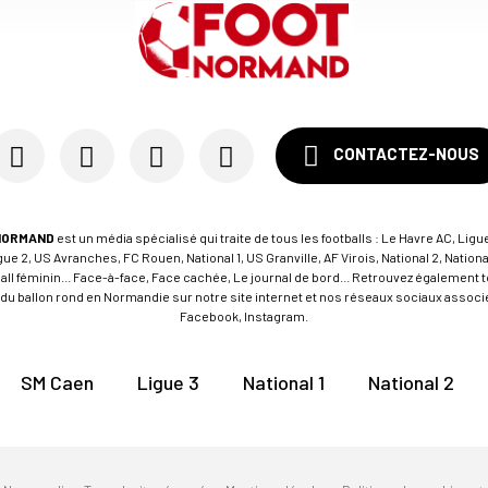
CONTACTEZ-NOUS
NORMAND
est un média spécialisé qui traite de tous les footballs : Le Havre AC, Ligue
e 2, US Avranches, FC Rouen, National 1, US Granville, AF Virois, National 2, Nation
tball féminin... Face-à-face, Face cachée, Le journal de bord... Retrouvez égalemen
du ballon rond en Normandie sur notre site internet et nos réseaux sociaux associés
Facebook, Instagram.
SM Caen
Ligue 3
National 1
National 2