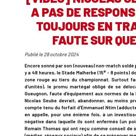
A PAS DE RESPONS
TOUJOURS EN TRA
FAUTE SUR QUE
Publié le
28 octobre 2024
Encore sonné par son (nouveau) non-match soldé par
e
y a 48 heures, le Stade Malherbe (15
- 8 points) d
zone rouge au tiers du championnat. Surtout fa
d'unités), le promu martégal obligé de se déloc
Gueugnon, faute d'équipement aux normes de la Li
Nicolas Seube devrait, abandonner, au moins pr
compte tenu du forfait d'Emmanuel Ntim (adducteu
en appelle, pour une énième fois, à un investiss
négative dans laquelle ils sont enfermés (un poi
Romain Thomas qui ont reçu comme conseil de se
(médias, réseaux sociaux) afin de se préserver me