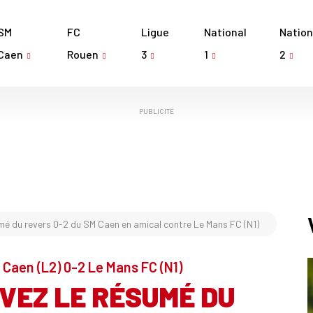
SM
FC
Ligue
National
Nation
Caen
Rouen
3
1
2
PUBLICITÉ
mé du revers 0-2 du SM Caen en amical contre Le Mans FC (N1)
 Caen (L2) 0-2 Le Mans FC (N1)
VEZ LE RÉSUMÉ DU