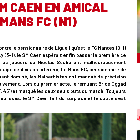
SM CAEN EN AMICAL
MANS FC (N1)
ntre le pensionnaire de Ligue 1 qu'est le FC Nantes (0-1)
 (3-1), le SM Caen espérait enfin passer la première ce
s, les joueurs de Nicolas Seube ont malheureusement
uipe de division inférieur, Le Mans FC, pensionnaire de
lement dominé, les Malherbistes ont manqué de précision
sivement. Lors du premier acte, le remuant Brice Oggad
', 45') et marqué les deux seuls buts du match. Toujours
coulisses, le SM Caen fait du surplace et le doute s'est