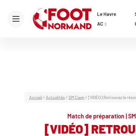
Le Havre
AC
Accueil
/
Actualités
/
SM Caen
/
[VIDÉO] Retrouvez le résu
Match de préparation | SM
[VIDÉO] RETROU