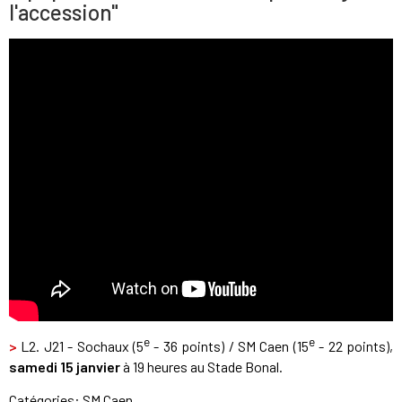
l'accession"
e
e
>
L2. J21 - Sochaux (5
- 36 points) / SM Caen (15
- 22 points),
samedi 15 janvier
à 19 heures au Stade Bonal.
Catégories:
SM Caen