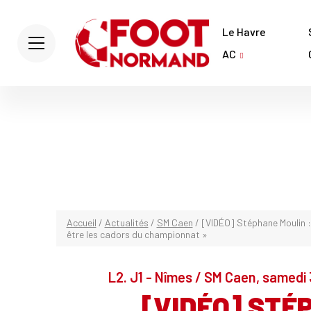
Le Havre
AC
Accueil
/
Actualités
/
SM Caen
/
[VIDÉO] Stéphane Moulin :
être les cadors du championnat »
L2. J1 - Nîmes / SM Caen, samedi 
[VIDÉO] STÉ