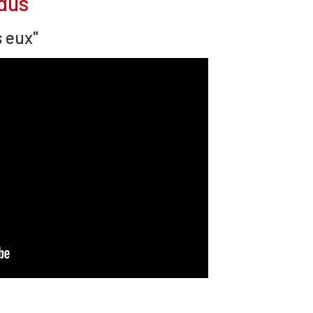
dus
s eux"