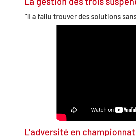
La gestion des trois suspen
"Il a fallu trouver des solutions san
L'adversité en championnat