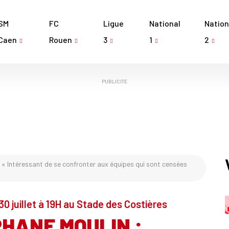
SM
FC
Ligue
National
Nation
Caen
Rouen
3
1
2
PUBLICITÉ
 « Intéressant de se confronter aux équipes qui sont censées
30 juillet à 19H au Stade des Costières
PHANE MOULIN :