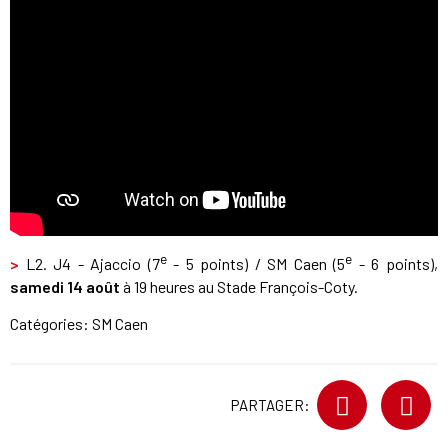
e
e
>
L2. J4 - Ajaccio (7
- 5 points) / SM Caen (5
- 6 points),
samedi 14 août
à 19 heures au Stade François-Coty.
Catégories:
SM Caen
PARTAGER: