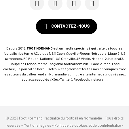
CONTACTEZ-NOUS
Depuis 2018,
FOOT NORMAND
est un média spécialisé qui traite de tous les
footballs : Le Havre AC, Ligue 1, SM Caen, Quevilly-Rouen Métropole, Ligue 2, US
Avranches, FC Rouen, National 1, US Granville, AF Virois, National 2, National 3,
Coupe de France, football régional, football féminin... Face-à-face, Face
cachée, Le journal de bord... Retrouvez également toutes nos chroniques avec
les acteurs du ballon rond en Normandie sur notre site internet et nos réseaux
sociaux associés : X (ex-Twitter), Facebook, Instagram.
© 2023 Foot Normand, l’actualité du football en Normandie - Tous droits
réservés -
Mentions légales
-
Politique de cookies et de confidentialité
-