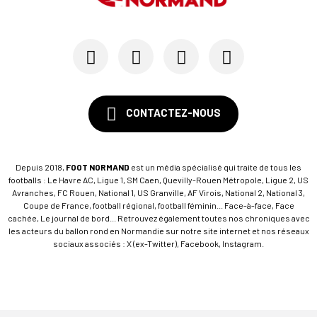
CONTACTEZ-NOUS
Depuis 2018,
FOOT NORMAND
est un média spécialisé qui traite de tous les
footballs : Le Havre AC, Ligue 1, SM Caen, Quevilly-Rouen Métropole, Ligue 2, US
Avranches, FC Rouen, National 1, US Granville, AF Virois, National 2, National 3,
Coupe de France, football régional, football féminin... Face-à-face, Face
cachée, Le journal de bord... Retrouvez également toutes nos chroniques avec
les acteurs du ballon rond en Normandie sur notre site internet et nos réseaux
sociaux associés : X (ex-Twitter), Facebook, Instagram.