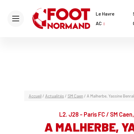
Le Havre
AC
Accueil
/
Actualités
/
SM Caen
/
A Malherbe, Yassine Benra
L2. J28 - Paris FC / SM Caen
A MALHERBE, Y