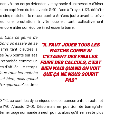
nant, à son corps défendant, le symbole d'un mercato d'hiver
de son baptême du feu avec le SMC, face à Troyes (J21. défaite
é cinq matchs. De retour contre Amiens juste avant la trêve
avec une prestation à vite oublier, tant collectivement
encore aider son équipe à redresser la barre.
us
. Dans ce genre de
. Donc on essaie de se
"
IL FAUT JOUER TOUS LES
armi tant d'autres à
MATCHS COMME SI
vée (4/6 points sur ses
C'ÉTAIENT DES FINALES.
ite retombée comme un
FAIRE DES CALCULS, C'EST
es d'affilée. Le temps
BIEN MAIS QUAND ON VOIT
n joue tous les matchs
QUE ÇA NE NOUS SOURIT
’est bien, mais quand
PAS
"
utre approche"
, estime
 SMC, ce sont les dynamiques de ses concurrents directs, et
 l'AC Ajaccio (2-0). Désormais en position de barragiste,
nterne rouge normande à neuf points alors qu'il n'en reste plus