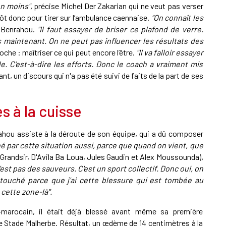
n moins",
précise Michel Der Zakarian qui ne veut pas verser
tôt donc pour tirer sur l’ambulance caennaise.
"On connaît les
 Benrahou.
"Il faut essayer de briser ce plafond de verre.
aintenant. On ne peut pas influencer les résultats des
che : maîtriser ce qui peut encore l’être.
"Il va falloir essayer
e. C’est-à-dire les efforts. Donc le coach a vraiment mis
ant, un discours qui n'a pas été suivi de faits de la part de ses
 à la cuisse
rahou assiste à la déroute de son équipe, qui a dû composer
ché par cette situation aussi, parce que quand on vient, que
Grandsir, D'Avila Ba Loua, Jules Gaudin et Alex Moussounda)
,
'est pas des sauveurs. C'est un sport collectif. Donc oui, on
s touché parce que j'ai cette blessure qui est tombée au
cette zone-là".
-marocain, il était déjà blessé avant même sa première
e Stade Malherbe. Résultat, un œdème de 14 centimètres à la