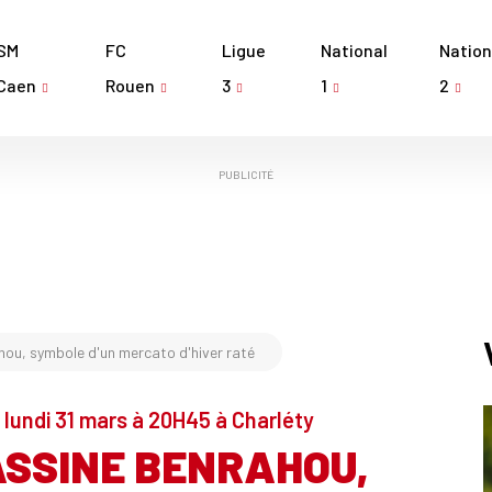
SM
FC
Ligue
National
Nation
Caen
Rouen
3
1
2
PUBLICITÉ
hou, symbole d'un mercato d'hiver raté
, lundi 31 mars à 20H45 à Charléty
ASSINE BENRAHOU,