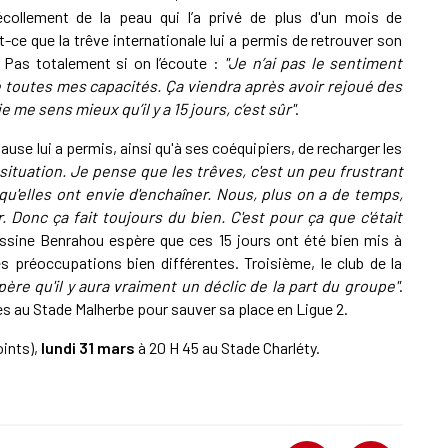
collement de la peau qui l’a privé de plus d'un mois de
-ce que la trêve internationale lui a permis de retrouver son
 Pas totalement si on l’écoute :
"Je n’ai pas le sentiment
é toutes mes capacités. Ça viendra après avoir rejoué des
e me sens mieux qu’il y a 15 jours, c’est sûr"
.
use lui a permis, ainsi qu'à ses coéquipiers, de recharger les
situation. Je pense que les trêves, c'est un peu frustrant
u'elles ont envie d'enchaîner. Nous, plus on a de temps,
er. Donc ça fait toujours du bien. C'est pour ça que c'était
assine Benrahou espère que ces 15 jours ont été bien mis à
s préoccupations bien différentes. Troisième, le club de la
spère qu'il y aura vraiment un déclic de la part du groupe"
.
nées au Stade Malherbe pour sauver sa place en Ligue 2.
oints),
lundi 31 mars
à 20 H 45 au Stade Charléty.