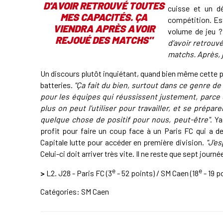
D'AVOIR RETROUVÉ TOUTES
cuisse et un dé
MES CAPACITÉS. ÇA
compétition. Est
VIENDRA APRÈS AVOIR
volume de jeu ?
REJOUÉ DES MATCHS"
d’avoir retrouv
matchs. Après, j
Un discours plutôt inquiétant, quand bien même cette pa
batteries.
"Ça fait du bien, surtout dans ce genre de 
pour les équipes qui réussissent justement, parce q
plus on peut l'utiliser pour travailler, et se prépar
quelque chose de positif pour nous, peut-être"
. Y
profit pour faire un coup face à un Paris FC qui a de
Capitale lutte pour accéder en première division.
"J'e
Celui-ci doit arriver très vite. Il ne reste que sept jour
e
e
>
L2. J28 - Paris FC (3
- 52 points) / SM Caen (18
- 19 p
Catégories:
SM Caen