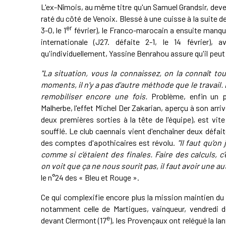
L'ex-Nîmois, au même titre qu'un Samuel Grandsir, deve
raté du côté de Venoix. Blessé à une cuisse à la suite 
er
3-0, le 1
février), le Franco-marocain a ensuite manqu
internationale (J27. défaite 2-1, le 14 février), 
qu'individuellement, Yassine Benrahou assure qu'il peut 
"La situation, vous la connaissez,
on la connaît to
moments, il n'y a pas d'autre méthode que le travail
remobiliser encore une fois.
Problème, enfin un p
Malherbe, l'effet Michel Der Zakarian, aperçu à son arri
deux premières sorties à la tête de l'équipe), est v
soufflé. Le club caennais vient d'enchaîner deux défait
des comptes d'apothicaires est révolu.
"Il faut qu’o
comme si c’étaient des finales. Faire des calculs, c
on voit que ça ne nous sourit pas, il faut avoir une a
le n°24 des « Bleu et Rouge ».
Ce qui complexifie encore plus la mission maintien du
notamment celle de Martigues, vainqueur, vendredi de
e
devant Clermont (17
), les Provençaux ont relégué la la