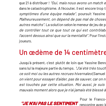
que 21 à distribuer !
"Oui, mais nous avons un match e
dans le catastrophisme. A l'écouter, il est encore trop 
symptômes d'une équipe malade",
poursuit Yassine
Malheureusement, on dépend de pas mal de choses m
autres matchs".
La solution selon le meneur de jeu de po
de contrôler tout ce que tout ce qui est contrôlabl
l'accent dessus ainsi que sur la mentalité".
Pour l'inst
joueurs.
Un œdème de 14 centimètres
Jusqu'à présent, c'est plutôt de loin que Yassine Ben
sans lui la majeure partie du temps.
"J’ai été très tou
ce soit moi ou les autres recrues hivernales
(Samuel 
on vient pour essayer d'aider, pas de sauver, car on n
est touchés par cette situation. Moi aussi, je sui
mauvais moment alors que je n'ai jamais été blessé à 
Pour le Franco
"JE N'AI PAS LE SENTIMENT
rencontre avec l