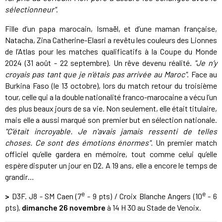
sélectionneur"
.
Fille d’un papa marocain, Ismaël, et d’une maman française,
Natacha, Zina Catherine-Elasri a revêtu les couleurs des Lionnes
de l’Atlas pour les matches qualificatifs à la Coupe du Monde
2024 (31 août - 22 septembre). Un rêve devenu réalité.
"Je n’y
croyais pas tant que je n’étais pas arrivée au Maroc"
. Face au
Burkina Faso (le 13 octobre), lors du match retour du troisième
tour, celle qui a la double nationalité franco-marocaine a vécu l’un
des plus beaux jours de sa vie. Non seulement, elle était titulaire,
mais elle a aussi marqué son premier but en sélection nationale.
"C’était incroyable. Je n'avais jamais ressenti de telles
choses. Ce sont des émotions énormes".
Un premier match
officiel qu’elle gardera en mémoire, tout comme celui qu’elle
espère disputer un jour en D2. A 19 ans, elle a encore le temps de
grandir…
e
e
>
D3F. J8 - SM Caen (7
- 9 pts) / Croix Blanche Angers (10
- 6
pts),
dimanche 26 novembre
à 14 H 30 au Stade de Venoix.