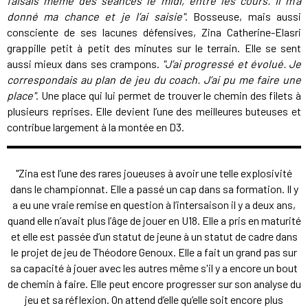
faisais même des séances le midi, entre les cours. Il m’a
donné ma chance et je l’ai saisie"
. Bosseuse, mais aussi
consciente de ses lacunes défensives, Zina Catherine-Elasri
grappille petit à petit des minutes sur le terrain. Elle se sent
aussi mieux dans ses crampons.
"J’ai progressé et évolué. Je
correspondais au plan de jeu du coach. J’ai pu me faire une
place"
. Une place qui lui permet de trouver le chemin des filets à
plusieurs reprises. Elle devient l’une des meilleures buteuses et
contribue largement à la montée en D3.
"Zina est l’une des rares joueuses à avoir une telle explosivité
dans le championnat. Elle a passé un cap dans sa formation. Il y
a eu une vraie remise en question à l’intersaison il y a deux ans,
quand elle n’avait plus l’âge de jouer en U18. Elle a pris en maturité
et elle est passée d’un statut de jeune à un statut de cadre dans
le projet de jeu de Théodore Genoux. Elle a fait un grand pas sur
sa capacité à jouer avec les autres même s'il y a encore un bout
de chemin à faire. Elle peut encore progresser sur son analyse du
jeu et sa réflexion. On attend d’elle qu’elle soit encore plus