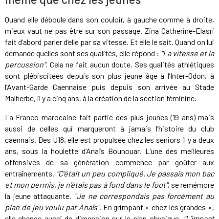
Quand elle déboule dans son couloir, à gauche comme à droite,
mieux vaut ne pas être sur son passage. Zina Catherine-Elasri
fait d’abord parler d’elle par sa vitesse. Et elle le sait. Quand on lui
demande quelles sont ses qualités, elle répond :
"La vitesse et la
percussion"
. Cela ne fait aucun doute. Ses qualités athlétiques
sont plébiscitées depuis son plus jeune âge à l’Inter-Odon, à
l’Avant-Garde Caennaise puis depuis son arrivée au Stade
Malherbe, il y a cinq ans, à la création de la section féminine.
La Franco-marocaine fait partie des plus jeunes (19 ans) mais
aussi de celles qui marqueront à jamais l’histoire du club
caennais. Des U18, elle est propulsée chez les seniors il y a deux
ans, sous la houlette d’Anaïs Bounouar. L’une des meilleures
offensives de sa génération commence par goûter aux
entraînements.
"C’était un peu compliqué. Je passais mon bac
et mon permis, je n’étais pas à fond dans le foot"
, se remémore
la jeune attaquante.
"Je ne correspondais pas forcément au
plan de jeu voulu par Anaïs"
. En grimpant « chez les grandes »,
elle change aussi de dimension sur le plan physique.
"L’impact