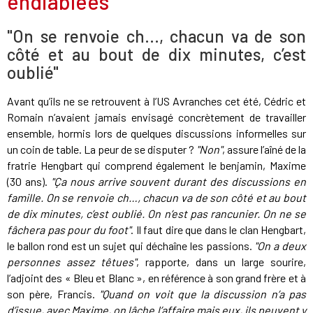
endiablées
"On se renvoie ch…, chacun va de son
côté et au bout de dix minutes, c’est
oublié"
Avant qu’ils ne se retrouvent à l’US Avranches cet été, Cédric et
Romain n’avaient jamais envisagé concrètement de travailler
ensemble, hormis lors de quelques discussions informelles sur
un coin de table. La peur de se disputer ?
"Non"
, assure l’aîné de la
fratrie Hengbart qui comprend également le benjamin, Maxime
(30 ans).
"Ça nous arrive souvent durant des discussions en
famille. On se renvoie ch…, chacun va de son côté et au bout
de dix minutes, c’est oublié. On n’est pas rancunier. On ne se
fâchera pas pour du foot"
. Il faut dire que dans le clan Hengbart,
le ballon rond est un sujet qui déchaîne les passions.
"On a deux
personnes assez têtues"
, rapporte, dans un large sourire,
l’adjoint des « Bleu et Blanc », en référence à son grand frère et à
son père, Francis.
"Quand on voit que la discussion n’a pas
d’issue, avec Maxime, on lâche l’affaire mais eux, ils peuvent y