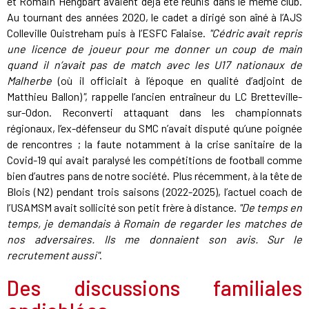
et Romain Hengbart avaient déjà été réunis dans le même club.
Au tournant des années 2020, le cadet a dirigé son aîné à l’AJS
Colleville Ouistreham puis à l’ESFC Falaise.
"Cédric avait repris
une licence de joueur pour me donner un coup de main
quand il n’avait pas de match avec les U17 nationaux de
Malherbe
(où il officiait à l’époque en qualité d’adjoint de
Matthieu Ballon)
"
, rappelle l’ancien entraîneur du LC Bretteville-
sur-Odon. Reconverti attaquant dans les championnats
régionaux, l’ex-défenseur du SMC n’avait disputé qu’une poignée
de rencontres ; la faute notamment à la crise sanitaire de la
Covid-19 qui avait paralysé les compétitions de football comme
bien d’autres pans de notre société. Plus récemment, à la tête de
Blois (N2) pendant trois saisons (2022-2025), l’actuel coach de
l’USAMSM avait sollicité son petit frère à distance.
"De temps en
temps, je demandais à Romain de regarder les matches de
nos adversaires. Ils me donnaient son avis. Sur le
recrutement aussi"
.
Des discussions familiales