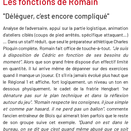
Les fonctions de Romain
"Déléguer, c’est encore compliqué"
Analyse de l’adversaire, appui sur la partie logistique, animation
d’ateliers ciblés (coups de pied arrêtés, spécifique attaquant…)
… Dans un staff réduit, que seul le préparateur athlétique Charles
Ploquin complète, Romain fait office de touche-à-tout.
"Je suis
à disposition de Cédric en fonction de ses besoins du
moment"
. Alors que son grand frère dispose d’un effectif limité
en quantité, il lui arrive même de dépanner sur des exercices
quand il manque un joueur. Et s’il n’a jamais évolué plus haut que
le Régional 1 et affiche, fort logiquement, un niveau un ton en
dessous physiquement, le cadet de la fratrie Hengbart
"ne
dénature pas sur le plan technique et dans la réflexion
autour du jeu"
.
"Romain respecte les consignes, il joue simple
et comme par hasard, il ne perd pas un ballon"
, commente
l’ancien entraîneur de Blois qui aimerait bien parfois que le reste
de son groupe suive cet exemple.
"Quand on est dans le
bureau, on se dit que c’est quand même abusé que ce soit