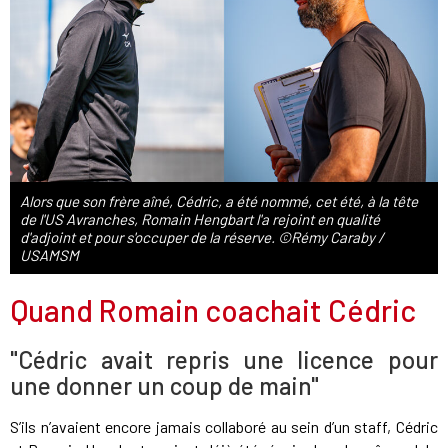
Alors que son frère aîné, Cédric, a été nommé, cet été, à la tête
de l'US Avranches, Romain Hengbart l'a rejoint en qualité
d'adjoint et pour s'occuper de la réserve. ©Rémy Caraby /
USAMSM
Quand Romain coachait Cédric
"Cédric avait repris une licence pour
une donner un coup de main"
S’ils n’avaient encore jamais collaboré au sein d’un staff, Cédric