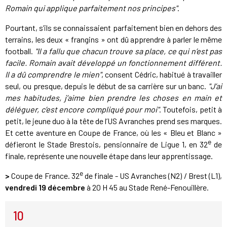
Romain qui applique parfaitement nos principes"
.
Pourtant, s’ils se connaissaient parfaitement bien en dehors des
terrains, les deux « frangins » ont dû apprendre à parler le même
football.
"Il a fallu que chacun trouve sa place, ce qui n’est pas
facile. Romain avait développé un fonctionnement différent.
Il a dû comprendre le mien"
, consent Cédric, habitué à travailler
seul, ou presque, depuis le début de sa carrière sur un banc.
"J’ai
mes habitudes, j’aime bien prendre les choses en main et
déléguer, c’est encore compliqué pour moi"
. Toutefois, petit à
petit, le jeune duo à la tête de l’US Avranches prend ses marques.
Et cette aventure en Coupe de France, où les « Bleu et Blanc »
e
défieront le Stade Brestois, pensionnaire de Ligue 1, en 32
de
finale, représente une nouvelle étape dans leur apprentissage.
e
>
Coupe de France. 32
de finale - US Avranches (N2) / Brest (L1),
vendredi 19 décembre
à 20 H 45 au Stade René-Fenouillère.
10