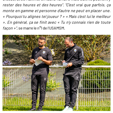
rester des heures et des heures"
.
"C’est vrai que parfois, ça
monte en gamme et personne d’autre ne peut en placer une.
« Pourquoi tu alignes tel joueur ? » « Mais c’est lui le meilleur
». En général, ça se finit avec « Tu n’y connais rien de toute
façon »"
, se marre le n°1 de l’USAMSM.