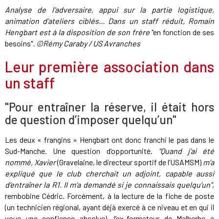
Analyse de l’adversaire, appui sur la partie logistique,
animation d’ateliers ciblés... Dans un staff réduit, Romain
Hengbart est à la disposition de son frère
"en fonction de ses
besoins"
. ©Rémy Caraby / US Avranches
Leur première association dans
un staff
"Pour entraîner la réserve, il était hors
de question d’imposer quelqu’un"
Les deux « frangins » Hengbart ont donc franchi le pas dans le
Sud-Manche. Une question d’opportunité.
"Quand j’ai été
nommé, Xavier
(Gravelaine, le directeur sportif de l’USAMSM)
m’a
expliqué que le club cherchait un adjoint, capable aussi
d’entraîner la R1. Il m’a demandé si je connaissais quelqu’un"
,
rembobine Cédric. Forcément, à la lecture de la fiche de poste
(un technicien régional, ayant déjà exercé à ce niveau et en qui il
voue une confiance absolue), l’ex-formateur de Malherbe a