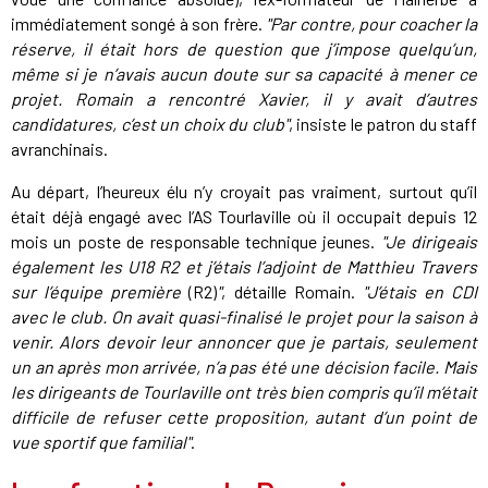
immédiatement songé à son frère.
"Par contre, pour coacher la
réserve, il était hors de question que j’impose quelqu’un,
même si je n’avais aucun doute sur sa capacité à mener ce
projet. Romain a rencontré Xavier, il y avait d’autres
candidatures, c’est un choix du club"
, insiste le patron du staff
avranchinais.
Au départ, l’heureux élu n’y croyait pas vraiment, surtout qu’il
était déjà engagé avec l’AS Tourlaville où il occupait depuis 12
mois un poste de responsable technique jeunes.
"Je dirigeais
également les U18 R2 et j’étais l’adjoint de Matthieu Travers
sur l’équipe première
(R2)
"
, détaille Romain.
"J’étais en CDI
avec le club. On avait quasi-finalisé le projet pour la saison à
venir. Alors devoir leur annoncer que je partais, seulement
un an après mon arrivée, n’a pas été une décision facile. Mais
les dirigeants de Tourlaville ont très bien compris qu’il m’était
difficile de refuser cette proposition, autant d’un point de
vue sportif que familial"
.