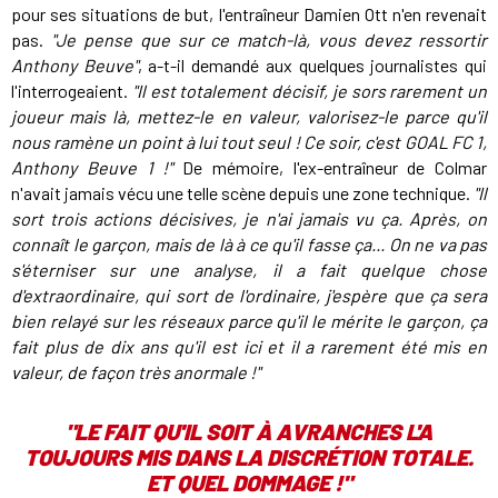
pour ses situations de but, l'entraîneur Damien Ott n'en revenait
pas.
"Je pense que sur ce match-là, vous devez ressortir
Anthony Beuve"
, a-t-il demandé aux quelques journalistes qui
l'interrogeaient.
"Il est totalement décisif, je sors rarement un
joueur mais là, mettez-le en valeur, valorisez-le parce qu'il
nous ramène un point à lui tout seul ! Ce soir, c'est GOAL FC 1,
Anthony Beuve 1 !"
De mémoire, l'ex-entraîneur de Colmar
n'avait jamais vécu une telle scène depuis une zone technique.
"Il
sort trois actions décisives, je n'ai jamais vu ça. Après, on
connaît le garçon, mais de là à ce qu'il fasse ça... On ne va pas
s'éterniser sur une analyse, il a fait quelque chose
d'extraordinaire, qui sort de l'ordinaire, j'espère que ça sera
bien relayé sur les réseaux parce qu'il le mérite le garçon, ça
fait plus de dix ans qu'il est ici et il a rarement été mis en
valeur, de façon très anormale !"
"LE FAIT QU'IL SOIT À AVRANCHES L'A
TOUJOURS MIS DANS LA DISCRÉTION TOTALE.
ET QUEL DOMMAGE !"