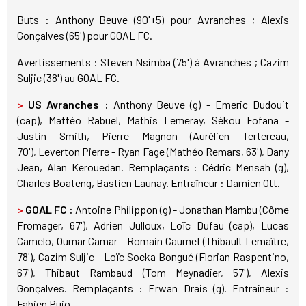
Buts : Anthony Beuve (90'+5) pour Avranches ; Alexis
Gonçalves (65') pour GOAL FC.
Avertissements : Steven Nsimba (75') à Avranches ; Cazim
Suljic (38') au GOAL FC.
>
US Avranches :
Anthony Beuve (g) - Emeric Dudouit
(cap), Mattéo Rabuel, Mathis Lemeray, Sékou Fofana -
Justin Smith, Pierre Magnon (Aurélien Tertereau,
70'), Leverton Pierre - Ryan Fage (Mathéo Remars, 63'), Dany
Jean, Alan Kerouedan. Remplaçants : Cédric Mensah (g),
Charles Boateng, Bastien Launay. Entraîneur : Damien Ott.
>
GOAL FC :
Antoine Philippon (g) - Jonathan Mambu (Côme
Fromager, 67'), Adrien Julloux, Loïc Dufau (cap), Lucas
Camelo, Oumar Camar - Romain Caumet (Thibault Lemaître,
78'), Cazim Suljic - Loïc Socka Bongué (Florian Raspentino,
67'), Thibaut Rambaud (Tom Meynadier, 57'), Alexis
Gonçalves. Remplaçants : Erwan Drais (g). Entraîneur :
Fabien Pujo.