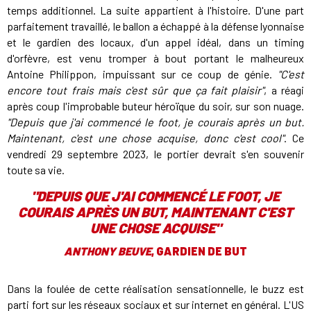
temps additionnel. La suite appartient à l'histoire. D'une part
parfaitement travaillé, le ballon a échappé à la défense lyonnaise
et le gardien des locaux, d'un appel idéal, dans un timing
d'orfèvre, est venu tromper à bout portant le malheureux
Antoine Philippon, impuissant sur ce coup de génie.
"C'est
encore tout frais mais c'est sûr que ça fait plaisir"
, a réagi
après coup l'improbable buteur héroïque du soir, sur son nuage.
"Depuis que j'ai commencé le foot, je courais après un but.
Maintenant, c'est une chose acquise, donc c'est cool"
. Ce
vendredi 29 septembre 2023, le portier devrait s'en souvenir
toute sa vie.
"DEPUIS QUE J'AI COMMENCÉ LE FOOT, JE
COURAIS APRÈS UN BUT, MAINTENANT C'EST
UNE CHOSE ACQUISE"
ANTHONY BEUVE
, GARDIEN DE BUT
Dans la foulée de cette réalisation sensationnelle, le buzz est
parti fort sur les réseaux sociaux et sur internet en général. L'US