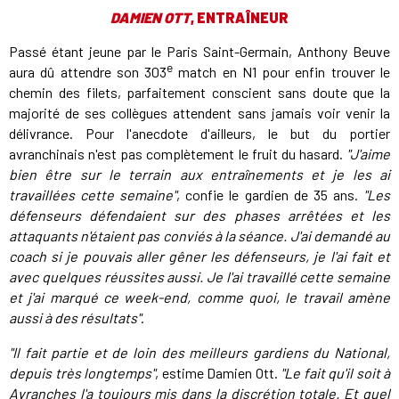
DAMIEN OTT
, ENTRAÎNEUR
Passé étant jeune par le Paris Saint-Germain, Anthony Beuve
e
aura dû attendre son 303
match en N1 pour enfin trouver le
chemin des filets, parfaitement conscient sans doute que la
majorité de ses collègues attendent sans jamais voir venir la
délivrance. Pour l'anecdote d'ailleurs, le but du portier
avranchinais n'est pas complètement le fruit du hasard.
"J'aime
bien être sur le terrain aux entraînements et je les ai
travaillées cette semaine"
, confie le gardien de 35 ans.
"Les
défenseurs défendaient sur des phases arrêtées et les
attaquants n'étaient pas conviés à la séance. J'ai demandé au
coach si je pouvais aller gêner les défenseurs, je l'ai fait et
avec quelques réussites aussi. Je l'ai travaillé cette semaine
et j'ai marqué ce week-end, comme quoi, le travail amène
aussi à des résultats"
.
"Il fait partie et de loin des meilleurs gardiens du National,
depuis très longtemps"
, estime Damien Ott.
"Le fait qu'il soit à
Avranches l'a toujours mis dans la discrétion totale. Et quel