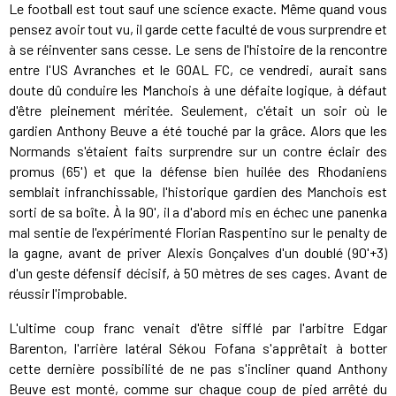
Le football est tout sauf une science exacte. Même quand vous
pensez avoir tout vu, il garde cette faculté de vous surprendre et
à se réinventer sans cesse. Le sens de l'histoire de la rencontre
entre l'US Avranches et le GOAL FC, ce vendredi, aurait sans
doute dû conduire les Manchois à une défaite logique, à défaut
d'être pleinement méritée. Seulement, c'était un soir où le
gardien Anthony Beuve a été touché par la grâce. Alors que les
Normands s'étaient faits surprendre sur un contre éclair des
promus (65') et que la défense bien huilée des Rhodaniens
semblait infranchissable, l'historique gardien des Manchois est
sorti de sa boîte. À la 90', il a d'abord mis en échec une panenka
mal sentie de l'expérimenté Florian Raspentino sur le penalty de
la gagne, avant de priver Alexis Gonçalves d'un doublé (90'+3)
d'un geste défensif décisif, à 50 mètres de ses cages. Avant de
réussir l'improbable.
L'ultime coup franc venait d'être sifflé par l'arbitre Edgar
Barenton, l'arrière latéral Sékou Fofana s'apprêtait à botter
cette dernière possibilité de ne pas s'incliner quand Anthony
Beuve est monté, comme sur chaque coup de pied arrêté du