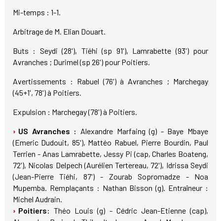
Mi-temps : 1-1.
Arbitrage de M. Elian Douart.
Buts : Seydi (28'), Tiéhi (sp 91'), Lamrabette (93') pour
Avranches ; Durimel (sp 26') pour Poitiers.
Avertissements : Rabuel (76') à Avranches ; Marchegay
(45+1', 78') à Poitiers.
Expulsion : Marchegay (78') à Poitiers.
US Avranches :
Alexandre Marfaing (g) - Baye Mbaye
(Emeric Dudouit, 85'), Mattéo Rabuel, Pierre Bourdin, Paul
Terrien - Anas Lamrabette, Jessy Pi (cap, Charles Boateng,
72'), Nicolas Delpech (Aurélien Tertereau, 72'), Idrissa Seydi
(Jean-Pierre Tiéhi, 87') - Zourab Sopromadze - Noa
Mupemba. Remplaçants : Nathan Bisson (g). Entraîneur :
Michel Audrain.
Poitiers:
Théo Louis (g) - Cédric Jean-Etienne (cap),