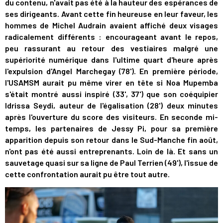
du contenu, n'avait pas été à la hauteur des espérances de
ses dirigeants. Avant cette fin heureuse en leur faveur, les
hommes de Michel Audrain avaient affiché deux visages
radicalement différents : encourageant avant le repos,
peu rassurant au retour des vestiaires malgré une
supériorité numérique dans l'ultime quart d'heure après
l'expulsion d'Angel Marchegay (78'). En première période,
l'USAMSM aurait pu même virer en tête si Noa Mupemba
s'était montré aussi inspiré (33', 37') que son coéquipier
Idrissa Seydi, auteur de l'égalisation (28') deux minutes
après l'ouverture du score des visiteurs. En seconde mi-
temps, les partenaires de Jessy Pi, pour sa première
apparition depuis son retour dans le Sud-Manche fin août,
n'ont pas été aussi entreprenants. Loin de là. Et sans un
sauvetage quasi sur sa ligne de Paul Terrien (49'), l'issue de
cette confrontation aurait pu être tout autre.