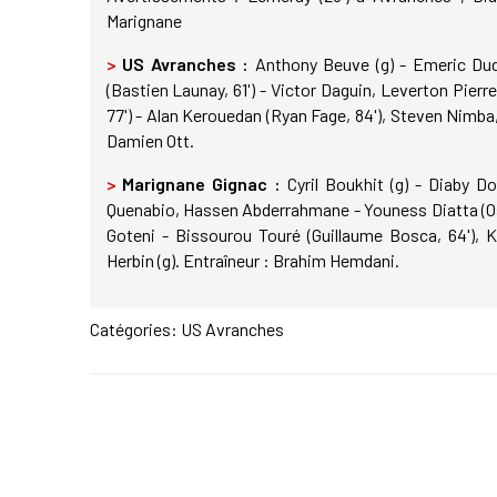
Marignane
>
US Avranches :
Anthony Beuve (g) - Emeric Dud
(Bastien Launay, 61') - Victor Daguin, Leverton Pierr
77') - Alan Kerouedan (Ryan Fage, 84'), Steven Nimba
Damien Ott.
>
Marignane Gignac :
Cyril Boukhit (g) - Diaby D
Quenabio, Hassen Abderrahmane - Youness Diatta (Os
Goteni - Bissourou Touré (Guillaume Bosca, 64'),
Herbin (g). Entraîneur : Brahim Hemdani.
Catégories:
US Avranches