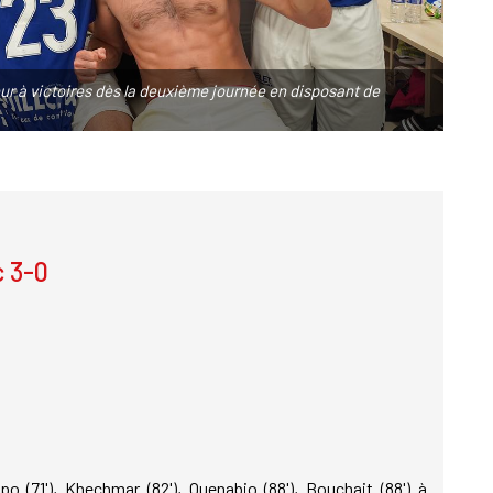
r à victoires dès la deuxième journée en disposant de
 3-0
 (71'), Khechmar (82'), Quenabio (88'), Bouchait (88') à