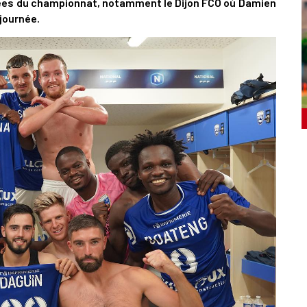
pées du championnat, notamment le Dijon FCO où Damien
 journée.