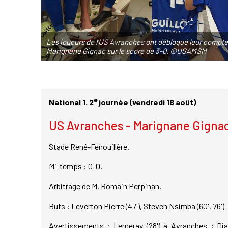
Les joueurs de l'US Avranches ont débloqué leur compteu
Marignane Gignac sur le score de 3-0. ©USAMSM
e
National 1. 2
journée (vendredi 18 août)
US Avranches - Marignane Gignac
Stade René-Fenouillère.
Mi-temps : 0-0.
Arbitrage de M. Romain Perpinan.
Buts : Leverton Pierre (47'), Steven Nsimba (60', 76')
Avertissements : Lemeray (28') à Avranches ; Diapo