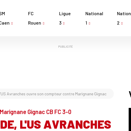
SM
FC
Ligue
National
Nation
Caen
Rouen
3
1
2
PUBLICITÉ
 l’US Avranches ouvre son compteur contre Marignane Gignac
 Marignane Gignac CB FC 3-0
IDE, L'US AVRANCHES