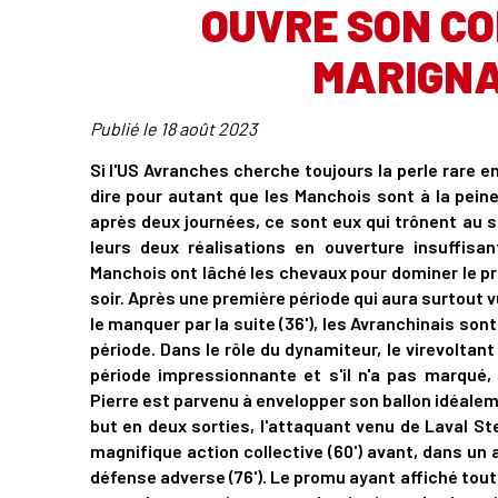
OUVRE SON C
MARIGNA
Publié le
18 août 2023
Si l'US Avranches cherche toujours la perle rare e
dire pour autant que les Manchois sont à la pein
après deux journées, ce sont eux qui trônent au
leurs deux réalisations en ouverture insuffisa
Manchois ont lâché les chevaux pour dominer le pr
soir. Après une première période qui aura surtout 
le manquer par la suite (36'), les Avranchinais so
période. Dans le rôle du dynamiteur, le virevoltan
période impressionnante et s'il n'a pas marqué, 
Pierre est parvenu à envelopper son ballon idéaleme
but en deux sorties, l'attaquant venu de Laval 
magnifique action collective (60') avant, dans un 
défense adverse (76'). Le promu ayant affiché toute