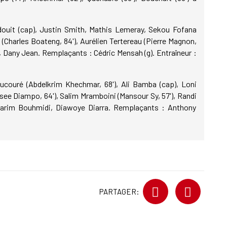
ouit (cap), Justin Smith, Mathis Lemeray, Sekou Fofana
e (Charles Boateng, 84'), Aurélien Tertereau (Pierre Magnon,
, Dany Jean. Remplaçants : Cédric Mensah (g). Entraîneur :
oucouré (Abdelkrim Khechmar, 68'), Ali Bamba (cap), Loni
ee Diampo, 64'), Salim Mramboini (Mansour Sy, 57'), Randi
 Karim Bouhmidi, Diawoye Diarra. Remplaçants : Anthony
PARTAGER: