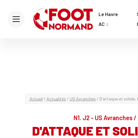
Le Havre
AC
Accueil
/
Actualités
/
US Avranches
/
D’attaque et solide,
N1. J2 - US Avranches /
D'ATTAQUE ET SOL