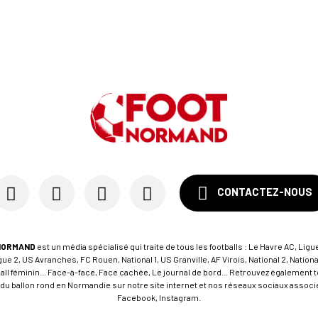
CONTACTEZ-NOUS
NORMAND
est un média spécialisé qui traite de tous les footballs : Le Havre AC, Ligue
e 2, US Avranches, FC Rouen, National 1, US Granville, AF Virois, National 2, Nation
tball féminin... Face-à-face, Face cachée, Le journal de bord... Retrouvez égalemen
du ballon rond en Normandie sur notre site internet et nos réseaux sociaux associés
Facebook, Instagram.