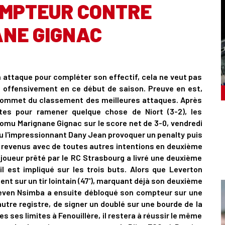
OMPTEUR CONTRE
NE GIGNAC
n attaque pour compléter son effectif, cela ne veut pas
e offensivement en ce début de saison. Preuve en est,
 sommet du classement des meilleures attaques. Après
ntes pour ramener quelque chose de Niort (3-2), les
omu Marignane Gignac sur le score net de 3-0, vendredi
vu l'impressionnant Dany Jean provoquer un penalty puis
nt revenus avec de toutes autres intentions en deuxième
t joueur prêté par le RC Strasbourg a livré une deuxième
il est impliqué sur les trois buts. Alors que Leverton
nt sur un tir lointain (47'), marquant déjà son deuxième
Steven Nsimba a ensuite débloqué son compteur sur une
autre registre, de signer un doublé sur une bourde de la
s ses limites à Fenouillère, il restera à réussir le même