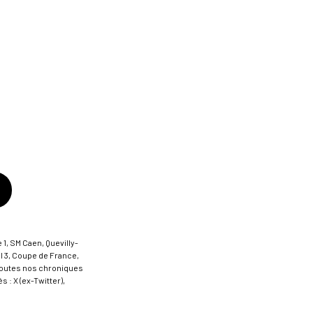
 1, SM Caen, Quevilly-
al 3, Coupe de France,
t toutes nos chroniques
 : X (ex-Twitter),