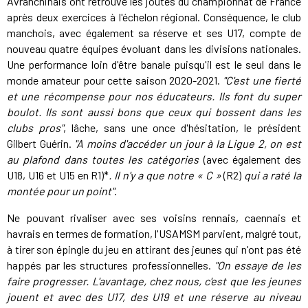
Avranchinais ont retrouvé les joutes du championnat de France
après deux exercices à l'échelon régional. Conséquence, le club
manchois, avec également sa réserve et ses U17, compte de
nouveau quatre équipes évoluant dans les divisions nationales.
Une performance loin d'être banale puisqu'il est le seul dans le
monde amateur pour cette saison 2020-2021.
"C'est une fierté
et une récompense pour nos éducateurs. Ils font du super
boulot. Ils sont aussi bons que ceux qui bossent dans les
clubs pros"
, lâche, sans une once d'hésitation, le président
Gilbert Guérin.
"A moins d'accéder un jour à la Ligue 2, on est
au plafond dans toutes les catégories
(avec également des
U18, U16 et U15 en R1)*
. Il n'y a que notre « C »
(R2)
qui a raté la
montée pour un point"
.
Ne pouvant rivaliser avec ses voisins rennais, caennais et
havrais en termes de formation, l'USAMSM parvient, malgré tout,
à tirer son épingle du jeu en attirant des jeunes qui n'ont pas été
happés par les structures professionnelles.
"On essaye de les
faire progresser. L'avantage, chez nous, c'est que les jeunes
jouent et avec des U17, des U19 et une réserve au niveau