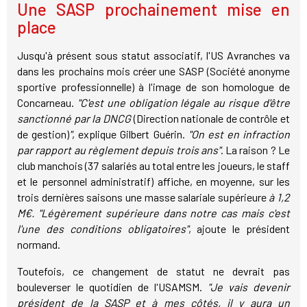
Une SASP prochainement mise en
place
Jusqu'à présent sous statut associatif, l'US Avranches va
dans les prochains mois créer une SASP (Société anonyme
sportive professionnelle) à l'image de son homologue de
Concarneau.
"C'est une obligation légale au risque d'être
sanctionné par la DNCG
(Direction nationale de contrôle et
de gestion)
"
, explique Gilbert Guérin.
"On est en infraction
par rapport au règlement depuis trois ans"
. La raison ? Le
club manchois (37 salariés au total entre les joueurs, le staff
et le personnel administratif) affiche, en moyenne, sur les
trois dernières saisons une masse salariale supérieure
à 1,2
M€. "Légèrement supérieure dans notre cas mais c'est
l'une des conditions obligatoires"
, ajoute le président
normand.
Toutefois, ce changement de statut ne devrait pas
bouleverser le quotidien de l'USAMSM.
"Je vais devenir
président de la SASP et à mes côtés, il y aura un