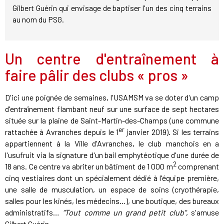
Gilbert Guérin qui envisage de baptiser l'un des cinq terrains
au nom du PSG.
Un centre d'entraînement à
faire pâlir des clubs « pros »
D'ici une poignée de
semaines
, l'USAMSM va se doter d'un camp
d'entraînement flambant neuf sur une surface de sept hectares
située sur la plaine de Saint-Martin-des-Champs (une commune
er
rattachée à Avranches depuis le 1
janvier 2019). Si les terrains
appartiennent à la Ville d'Avranches, le club manchois en a
l'usufruit via la signature d'un bail emphytéotique d'une durée de
2
18 ans. Ce centre va abriter un bâtiment de 1 000 m
comprenant
cinq vestiaires dont un spécialement dédié à l'équipe première,
une salle de musculation, un espace de soins (cryothérapie,
salles pour les kinés, les médecins…), une boutique, des bureaux
administratifs…
"Tout comme un grand petit club"
, s'amuse
Gilbert Guérin.