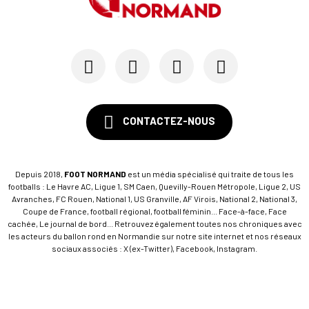
CONTACTEZ-NOUS
Depuis 2018,
FOOT NORMAND
est un média spécialisé qui traite de tous les
footballs : Le Havre AC, Ligue 1, SM Caen, Quevilly-Rouen Métropole, Ligue 2, US
Avranches, FC Rouen, National 1, US Granville, AF Virois, National 2, National 3,
Coupe de France, football régional, football féminin... Face-à-face, Face
cachée, Le journal de bord... Retrouvez également toutes nos chroniques avec
les acteurs du ballon rond en Normandie sur notre site internet et nos réseaux
sociaux associés : X (ex-Twitter), Facebook, Instagram.