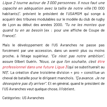
Ligue 2 tourne autour de 3 000 personnes. Il nous faut une
capacité en adéquation avec la taille de notre ville
(10 000
habitants)
"
, prévient le président de l'USAMSM qui songe à
acquérir des tribunes modulables sur le modèle du club de rugby
de Lyon au début des années 2000.
"Tu ne les montes que
quand tu en as besoin
(ex : pour une affiche de Coupe de
France)
"
.
Mais le développement de l'US Avranches ne passe pas
forcément par une accession, dans un avenir plus ou moins
proche, à l'étage supérieur.
"Ce n'est pas notre ambition"
,
assure Gilbert Guérin.
"Nous, ce que l'on souhaite, c'est
être
professionnel dans une future Ligue 3
(qui se substituerait au
N1)". La création d'une troisième division « pro » constitue un
cheval de bataille pour le dirigeant manchois.
"Ça avance. Je ne
désespère pas d'y arriver"
. Et en général, quand le président de
l'US Avranches veut quelque chose, il l'obtient.
Catégories:
US Avranches