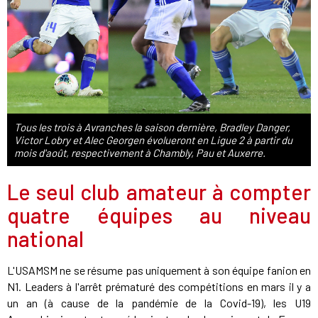
Tous les trois à Avranches la saison dernière, Bradley Danger,
Victor Lobry et Alec Georgen évolueront en Ligue 2 à partir du
mois d'août, respectivement à Chambly, Pau et Auxerre.
Le seul club amateur à compter
quatre équipes au niveau
national
L'USAMSM ne se résume pas uniquement à son équipe fanion en
N1. Leaders à l'arrêt prématuré des compétitions en mars il y a
un an (à cause de la pandémie de la Covid-19), les U19