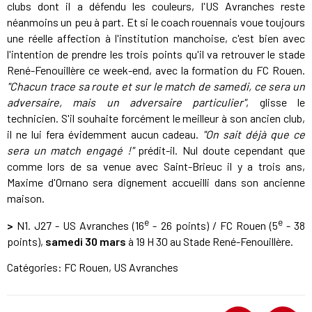
clubs dont il a défendu les couleurs, l'US Avranches reste
néanmoins un peu à part. Et si le coach rouennais voue toujours
une réelle affection à l'institution manchoise, c'est bien avec
l'intention de prendre les trois points qu'il va retrouver le stade
René-Fenouillère ce week-end, avec la formation du FC Rouen.
"Chacun trace sa route et sur le match de samedi, ce sera un
adversaire, mais un adversaire particulier"
, glisse le
technicien. S'il souhaite forcément le meilleur à son ancien club,
il ne lui fera évidemment aucun cadeau.
"On sait déjà que ce
sera un match engagé !"
prédit-il. Nul doute cependant que
comme lors de sa venue avec Saint-Brieuc il y a trois ans,
Maxime d'Ornano sera dignement accueilli dans son ancienne
maison.
e
e
>
N1. J27 - US Avranches (16
- 26 points) / FC Rouen (5
- 38
points),
samedi 30 mars
à 19 H 30 au Stade René-Fenouillère.
Catégories:
FC Rouen
,
US Avranches