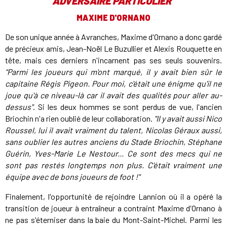
ADVERSAIRE PARTICULIER"
MAXIME D'ORNANO
De son unique année à Avranches, Maxime d'Ornano a donc gardé
de précieux amis, Jean-Noël Le Buzullier et Alexis Rouquette en
tête, mais ces derniers n'incarnent pas ses seuls souvenirs.
"Parmi les joueurs qui m'ont marqué, il y avait bien sûr le
capitaine Régis Pigeon. Pour moi, c'était une énigme qu'il ne
joue qu'à ce niveau-là car il avait des qualités pour aller au-
dessus"
. Si les deux hommes se sont perdus de vue, l'ancien
Briochin n'a rien oublié de leur collaboration.
"Il y avait aussi Nico
Roussel, lui il avait vraiment du talent, Nicolas Géraux aussi,
sans oublier les autres anciens du Stade Briochin, Stéphane
Guérin, Yves-Marie Le Nestour... Ce sont des mecs qui ne
sont pas restés longtemps non plus. C'était vraiment une
équipe avec de bons joueurs de foot !"
Finalement, l'opportunité de rejoindre Lannion où il a opéré la
transition de joueur à entraîneur a contraint Maxime d'Ornano à
ne pas s'éterniser dans la baie du Mont-Saint-Michel. Parmi les