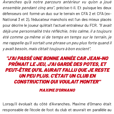
Avranches qu'à notre parcours antérieur vu qu'on a joué
ensemble pendant cinq ans"
, précise-t-il. Et puisque les deux
défenseurs ont formé un duo sur le terrain en CFA 2 et CFA (ex-
National 3 et 2), l'éducateur manchois est l'un des mieux placés
pour décrire le joueur qu'était l'actuel entraîneur du FCR.
"Il avait
déjà une personnalité très réfléchie, très calme, il a toujours
été comme ça même si de temps en temps sur le terrain, je
me rappelle qu'il sortait une phrase un peu plus forte quand il
y avait besoin, mais c'était toujours à bon escient"
.
"J'AI PASSÉ UNE BONNE ANNÉE CAR JEAN-NO
PRÔNAIT LE JEU, J'AI GARDÉ DES POTES, ET
PEUT-ÊTRE QU'IL AURAIT FALLU QUE JE RESTE
UN PEU PLUS. C'ÉTAIT UN CLUB EN
CONSTRUCTION QUI VOULAIT MONTER"
MAXIME D'ORNANO
Lorsqu'il évoluait du côté d'Avranches, Maxime d'Ornano était
responsable de l'école de foot du club et œuvrait en parallèle au