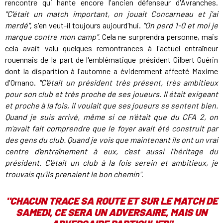
rencontre qui hante encore l'ancien défenseur d'Avranches.
"C'était un match important, on jouait Concarneau et j'ai
merdé"
, s'en veut-il toujours aujourd'hui.
"On perd 1-0 et moi je
marque contre mon camp"
. Cela ne surprendra personne, mais
cela avait valu quelques remontrances à l'actuel entraîneur
rouennais de la part de l'emblématique président Gilbert Guérin
dont la disparition à l'automne a évidemment affecté Maxime
d'Ornano.
"C'était un président très présent, très ambitieux
pour son club et très proche de ses joueurs. Il était exigeant
et proche à la fois, il voulait que ses joueurs se sentent bien.
Quand je suis arrivé, même si ce n'était que du CFA 2, on
m'avait fait comprendre que le foyer avait été construit par
des gens du club. Quand je vois que maintenant ils ont un vrai
centre d'entraînement à eux, c'est aussi l'héritage du
président. C'était un club à la fois serein et ambitieux, je
trouvais qu'ils prenaient le bon chemin"
.
"CHACUN TRACE SA ROUTE ET SUR LE MATCH DE
SAMEDI, CE SERA UN ADVERSAIRE, MAIS UN