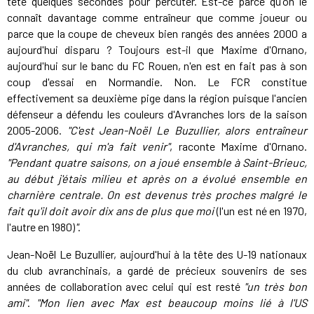
tête quelques secondes pour percuter. Est-ce parce qu'on le
connaît davantage comme entraîneur que comme joueur ou
parce que la coupe de cheveux bien rangés des années 2000 a
aujourd'hui disparu ? Toujours est-il que Maxime d'Ornano,
aujourd'hui sur le banc du FC Rouen, n'en est en fait pas à son
coup d'essai en Normandie. Non. Le FCR constitue
effectivement sa deuxième pige dans la région puisque l'ancien
défenseur a défendu les couleurs d'Avranches lors de la saison
2005-2006.
"C'est Jean-Noël Le Buzullier, alors entraîneur
d'Avranches, qui m'a fait venir"
, raconte Maxime d'Ornano.
"Pendant quatre saisons, on a joué ensemble à Saint-Brieuc,
au début j'étais milieu et après on a évolué ensemble en
charnière centrale. On est devenus très proches malgré le
fait qu'il doit avoir dix ans de plus que moi
(l'un est né en 1970,
l'autre en 1980)
"
.
Jean-Noël Le Buzullier, aujourd'hui à la tête des U-19 nationaux
du club avranchinais, a gardé de précieux souvenirs de ses
années de collaboration avec celui qui est resté
"un très bon
ami"
.
"Mon lien avec Max est beaucoup moins lié à l'US