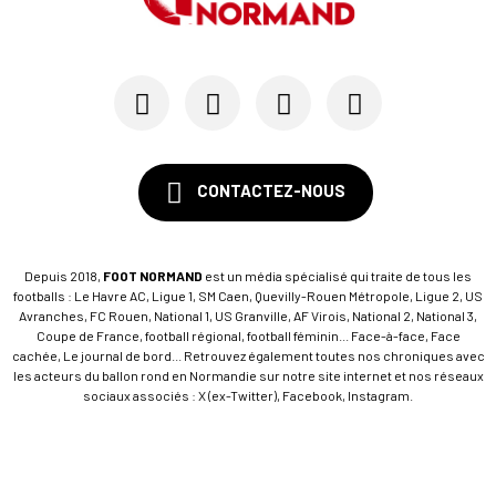
CONTACTEZ-NOUS
Depuis 2018,
FOOT NORMAND
est un média spécialisé qui traite de tous les
footballs : Le Havre AC, Ligue 1, SM Caen, Quevilly-Rouen Métropole, Ligue 2, US
Avranches, FC Rouen, National 1, US Granville, AF Virois, National 2, National 3,
Coupe de France, football régional, football féminin... Face-à-face, Face
cachée, Le journal de bord... Retrouvez également toutes nos chroniques avec
les acteurs du ballon rond en Normandie sur notre site internet et nos réseaux
sociaux associés : X (ex-Twitter), Facebook, Instagram.