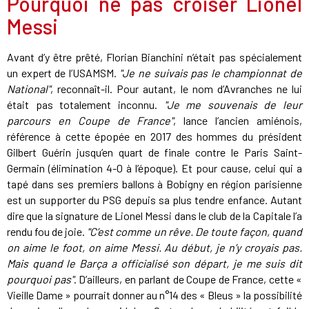
Pourquoi ne pas croiser Lionel
Messi
Avant d’y être prêté, Florian Bianchini n’était pas spécialement
un expert de l’USAMSM.
"Je ne suivais pas le championnat de
National"
, reconnaît-il. Pour autant, le nom d’Avranches ne lui
était pas totalement inconnu.
"Je me souvenais de leur
parcours en Coupe de France"
, lance l’ancien amiénois,
référence à cette épopée en 2017 des hommes du président
Gilbert Guérin jusqu’en quart de finale contre le Paris Saint-
Germain (élimination 4-0 à l’époque). Et pour cause, celui qui a
tapé dans ses premiers ballons à Bobigny en région parisienne
est un supporter du PSG depuis sa plus tendre enfance. Autant
dire que la signature de Lionel Messi dans le club de la Capitale l’a
rendu fou de joie.
"C’est comme un rêve. De toute façon, quand
on aime le foot, on aime Messi. Au début, je n’y croyais pas.
Mais quand le Barça a officialisé son départ, je me suis dit
pourquoi pas"
. D’ailleurs, en parlant de Coupe de France, cette «
Vieille Dame » pourrait donner au n°14 des « Bleus » la possibilité