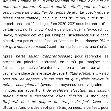
Amiens. Comme le club redescendait en Ligue 2 et que de
nombreux joueurs l’avaient quitté, c’était pour moi une
opportunité de grappiller du temps de jeu. Le coach nous a
laissé notre chance"
, indique le natif de Reims, auteur de 16
apparitions dont 14 en Ligue 2 en 2020-2021 sous les ordres d’un
certain Oswald Tanchot. Proche de Gilbert Guérin, l’ex-coach du
Havre, remplacé cet été par Philippe Hinschberger sur le banc
picard, n’est pas étranger à son arrivée dans le sud Manche.
"Bien
sûr qu’il nous l’a conseillé"
, confirme le président avranchinais.
Après
"cette saison d’apprentissage"
, pour reprendre les
propos du principal intéressé, on aurait pu imaginer que
l’attaquant poursuive l’aventure avec son club formateur afin de
gagner une place dans le onze de départ.
"Mais à Amiens, il y a eu
très peu de départs. Je me suis dit que j’allais revivre le
même championnat
(avec, en moyenne, une vingtaine de
minutes par apparition)
. Je préférais effectuer une saison
pleine quitte à descendre d’une division. A mon âge,
l’objectif, c’est de gagner du temps de jeu"
. Avec six
titularisations lors des sept premières journées, le pari est, pour