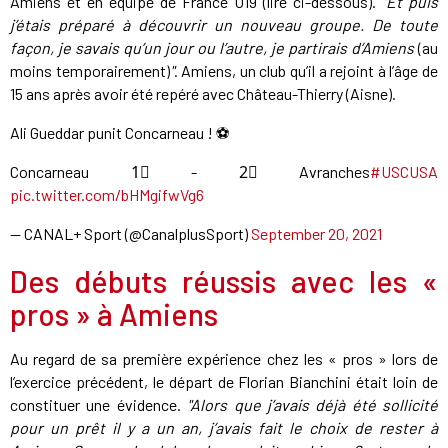
Amiens et en équipe de France U19 (lire ci-dessous).
"Et puis
j’étais préparé à découvrir un nouveau groupe. De toute
façon, je savais qu’un jour ou l’autre, je partirais d’Amiens
(au
moins temporairement)
"
. Amiens, un club qu’il a rejoint à l’âge de
15 ans après avoir été repéré avec Château-Thierry (Aisne).
Ali Gueddar punit Concarneau ! ⚽️
Concarneau 1⃣ - 2⃣ Avranches
#USCUSA
pic.twitter.com/bHMgifwVg6
— CANAL+ Sport (@CanalplusSport)
September 20, 2021
Des débuts réussis avec les «
pros » à Amiens
Au regard de sa première expérience chez les « pros » lors de
l’exercice précédent, le départ de Florian Bianchini était loin de
constituer une évidence.
"Alors que j’avais déjà été sollicité
pour un prêt il y a un an, j’avais fait le choix de rester à