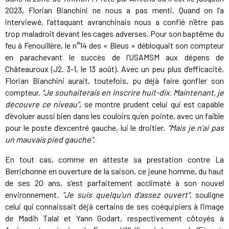
2023, Florian Bianchini ne nous a pas menti. Quand on l’a
interviewé, l’attaquant avranchinais nous a confié n’être pas
trop maladroit devant les cages adverses. Pour son baptême du
feu à Fenouillère, le n°14 des « Bleus » débloquait son compteur
en parachevant le succès de l’USAMSM aux dépens de
Châteauroux (J2. 3-1, le 13 août). Avec un peu plus d’efficacité,
Florian Bianchini aurait, toutefois, pu déjà faire gonfler son
compteur.
"Je souhaiterais en inscrire huit-dix. Maintenant, je
découvre ce niveau"
, se montre prudent celui qui est capable
d’évoluer aussi bien dans les couloirs qu’en pointe, avec un faible
pour le poste d’excentré gauche, lui le droitier.
"Mais je n’ai pas
un mauvais pied gauche"
.
En tout cas, comme en atteste sa prestation contre La
Berrichonne en ouverture de la saison, ce jeune homme, du haut
de ses 20 ans, s’est parfaitement acclimaté à son nouvel
environnement.
"Je suis quelqu’un d’assez ouvert"
, souligne
celui qui connaissait déjà certains de ses coéquipiers à l’image
de Madih Talal et Yann Godart, respectivement côtoyés à