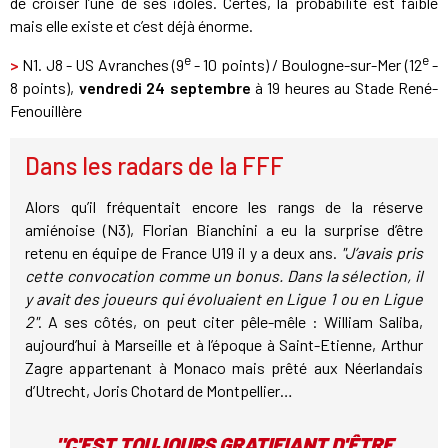
de croiser l’une de ses idoles. Certes, la probabilité est faible
mais elle existe et c’est déjà énorme.
e
e
>
N1. J8 - US Avranches (9
- 10 points) / Boulogne-sur-Mer (12
-
8 points),
vendredi 24 septembre
à 19 heures au Stade René-
Fenouillère
Dans les radars de la FFF
Alors qu’il fréquentait encore les rangs de la réserve
amiénoise (N3), Florian Bianchini a eu la surprise d’être
retenu en équipe de France U19 il y a deux ans.
"J’avais pris
cette convocation comme un bonus. Dans la sélection, il
y avait des joueurs qui évoluaient en Ligue 1 ou en Ligue
2"
. A ses côtés, on peut citer pêle-mêle : William Saliba,
aujourd’hui à Marseille et à l’époque à Saint-Etienne, Arthur
Zagre appartenant à Monaco mais prêté aux Néerlandais
d’Utrecht, Joris Chotard de Montpellier…
"C'EST TOUJOURS GRATIFIANT D'ÊTRE