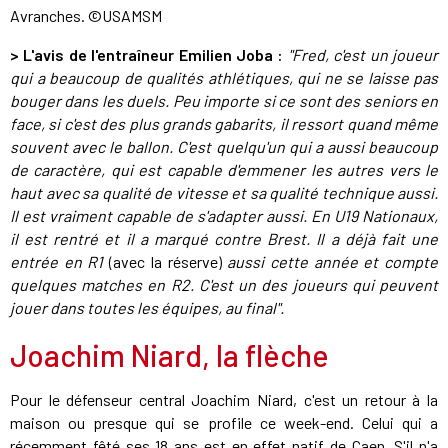
Avranches. ©USAMSM
>
L'avis de l'entraîneur Emilien Joba :
"Fred, c'est un joueur
qui a beaucoup de qualités athlétiques, qui ne se laisse pas
bouger dans les duels. Peu importe si ce sont des seniors en
face, si c'est des plus grands gabarits, il ressort quand même
souvent avec le ballon. C'est quelqu'un qui a aussi beaucoup
de caractère, qui est capable d'emmener les autres vers le
haut avec sa qualité de vitesse et sa qualité technique aussi.
Il est vraiment capable de s'adapter aussi. En U19 Nationaux,
il est rentré et il a marqué contre Brest. Il a déjà fait une
entrée en R1
(avec la réserve)
aussi cette année et compte
quelques matches en R2. C'est un des joueurs qui peuvent
jouer dans toutes les équipes, au final".
Joachim Niard, la flèche
Pour le défenseur central Joachim Niard, c'est un retour à la
maison ou presque qui se profile ce week-end. Celui qui a
récemment fêté ses 18 ans est en effet natif de Caen. S'il n'a