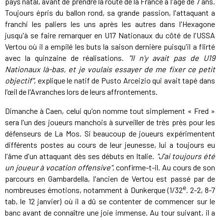
pays natal, avant de prendre la route de la France à l'âge de 7 ans.
Toujours épris du ballon rond, sa grande passion, l'attaquant a
franchi les paliers les uns après les autres dans l'Hexagone
jusqu'à se faire remarquer en U17 Nationaux du côté de l'USSA
Vertou où il a empilé les buts la saison dernière puisqu'il a flirté
avec la quinzaine de réalisations.
"Il n'y avait pas de U19
Nationaux là-bas, et je voulais essayer de me fixer ce petit
objectif"
, explique le natif de Pusto Arceizio qui avait tapé dans
l'œil de l'Avranches lors de leurs affrontements.
Dimanche à Caen, celui qu'on nomme tout simplement « Fred »
sera l'un des joueurs manchois à surveiller de très près pour les
défenseurs de La Mos. Si beaucoup de joueurs expérimentent
différents postes au cours de leur jeunesse, lui a toujours eu
l'âme d'un attaquant dès ses débuts en Italie.
"J'ai toujours été
un joueur à vocation offensive"
, confirme-t-il. Au cours de son
parcours en Gambardella, l'ancien de Vertou est passé par de
e
nombreuses émotions, notamment à Dunkerque (1/32
. 2-2, 8-7
tab, le 12 janvier) où il a dû se contenter de commencer sur le
banc avant de connaître une joie immense. Au tour suivant, il a