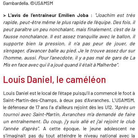
Gambardella. ©USAMSM
>
L'avis de l'entraîneur
Emilien Joba
:
"Joachim est très
rapide, peut-être même le plus rapide de l'équipe. Des fois, il
peut paraître un peu nonchalant, mais finalement, c'est de la
fausse nonchalance. Il est assez tranquille avec le ballon, il
supporte bien la pression, il n'a pas peur de jouer, de
s'engager, d'avancer balle au pied. Je le trouve assez dur sur
l'homme, aussi. Pour l'anecdote, il y a pas mal de gars de La
Mis en face avec qui il a joué quand il était à Malherbe".
Louis Daniel, le caméléon
Louis Daniel est le local de l'étape puisqu'il a commencé le foot à
Saint-Martin-des-Champs, à deux pas d'Avranches. L'USAMSM,
le défenseur de 17 ans l'a d'ailleurs rejoint dès les U12.
"Après un
tournoi avec Saint-Martin, Avranches m'a demandé de faire
un entraînement. Du coup, j'y suis allé et j'ai rejoint le club
l'année d'après"
. A cette époque, le jeune adolescent ne
s'imaginait pas du tout atteindre le niveau national avec la