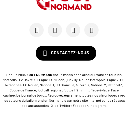
CONTACTEZ-NOUS
Depuis 2018,
FOOT NORMAND
est un média spécialisé qui traite de tous les
footballs : Le Havre AC, Ligue 1, SM Caen, Quevilly-Rouen Métropole, Ligue 2, US
Avranches, FC Rouen, National 1, US Granville, AF Virois, National 2, National 3,
Coupe de France, football régional, football féminin... Face-à-face, Face
cachée, Le journal de bord... Retrouvez également toutes nos chroniques avec
les acteurs du ballon rond en Normandie sur notre site internet et nos réseaux
sociaux associés : X (ex-Twitter), Facebook, Instagram.