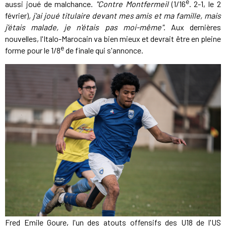
e
aussi joué de malchance.
"Contre Montfermeil
(1/16
. 2-1, le 2
février)
, j'ai joué titulaire devant mes amis et ma famille, mais
j'étais malade, je n'étais pas moi-même"
. Aux dernières
nouvelles, l'Italo-Marocain va bien mieux et devrait être en pleine
e
forme pour le 1/8
de finale qui s'annonce.
Fred Emile Goure, l'un des atouts offensifs des U18 de l'US