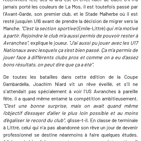
jamais porté les couleurs de La Mos, il est toutefois passé par
l'Avant-Garde, son premier club, et le Stade Malherbe où il est
resté jusqu'en U16 avant de prendre la décision de migrer vers la
Manche.
"C'est la section sportive
(Emile-Littré)
qui m'a motivé
à partir. Rejoindre le club m'a aussi permis de pouvoir rester à
Avranches"
, explique le joueur.
"J'ai aussi pu jouer avec les U17
Nationaux avec lesquels ça s'est bien passé. Ça m'a permis de
jouer face à différents clubs pros et comme on a eu d'assez
bons résultats, on peut dire que ça a été"
.
De toutes les batailles dans cette édition de la Coupe
Gambardella, Joachim Niard vit un rêve éveillé, et s'il ne
s'attendait pas spécialement à voir l'US Avranches à pareille
fête, il a quand même entamé la compétition ambitieusement.
"C'est une bonne surprise, mais on avait quand même
l'objectif d'essayer d'aller le plus loin possible et au moins
d'égaliser le record du club"
, glisse-t-il. En classe de terminale
à Littré, celui qui n'a pas abandonné son rêve un jour de devenir
professionnel se destine néanmoins à faire quelques études.