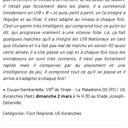
il n'était pas forcément dans les plans, il a commencé
timidement en U18 « B » et puis, petit à petit, on l'a intégré à
l'équipe et au final, il s'est adapté au niveau à chaque fois.
C'est un gamin très intelligent, qui comprend tout ce qu'on lui
dit, qui progresse vraiment à une vitesse folle. Là, ça fait
quelques matches qu'il a intégré les U19 Nationaux en tant
que titulaire et il a fait pas mal de matchs en senior R2 aussi
cette année. Il a vite passé un cap et à chaque fois tous les
entraîneurs en sont très contents. Il n'est pas forcément
rapide mais il compense par du placement et une
intelligence de jeu. Il comprend tout ce qu'il se passe et il
arrive à s'adapter à chaque fois".
e
>
Coupe Gambardella. 1/8
de finale - La Maladrerie OS (R1) / US
Avranches (Nat),
dimanche 2 mars
à 14 H 30 au Stade Joseph-
Déterville.
Catégories:
Foot Régional
,
US Avranches