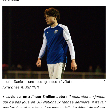
Louis Daniel, l'une des grandes révélations de la saison à
Avranches. ©USAMSM
>
L'avis de l'entraîneur
Emilien Joba
:
"Louis, c'est un joueur
qui n'a pas joué en U17 Nationaux l'année dernière, il n'avait
pas forcément le niveau à ce moment-là. Au début de saison,