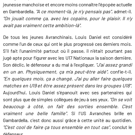
jeunesse manchoise et encore moins connaître l'épopée actuelle
en Gambardella.
"A ce moment-là, je n'y pensais pas"
, admet-il.
"On jouait comme ça, avec les copains, pour le plaisir. Il n'y
avait pas vraiment cette ambition-là"
.
De tous les jeunes Avranchinais, Louis Daniel est considéré
comme l'un de ceux qui ont le plus progressé ces derniers mois.
S'il fait l'unanimité partout où il passe, il n'était pourtant pas
jugé apte pour figurer avec les U17 Nationaux la saison dernière.
Son déclic, le défenseur a du mal à l'expliquer.
"J'ai assez grandi
en un an. Physiquement, ça m'a peut-être aidé"
, confie-t-il.
"En quelques mois, ça a changé. J'ai pu aller faire quelques
matches en U19 et être assez présent dans les groupes U18"
.
Aujourd'hui, Louis Daniel s'épanouit avec ses partenaires qui
sont plus que de simples collègues de jeu à ses yeux.
"On se voit
beaucoup à côté, on fait des sorties ensemble. C'est
vraiment une belle famille"
. Si l'US Avranches brille en
Gambardella, c'est donc aussi grâce à cette unité au quotidien.
"C'est cool de faire ça tous ensemble en tout cas"
, conclut le
défenseur.