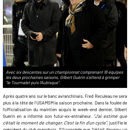
Avec six descentes sur un championnat comprenant 18 équipes
les deux prochaines saisons, Gilbert Guérin s'attend à grimper
"le Tourmalet puis l'Aubisque".
Après quatre ans sur le banc avranchinais, Fred Reculeau ne sera
plus à la tête de l'USAMSM la saison prochaine. Dans la foulée de
l'officialisation du maintien acquis le week-end dernier, Gilbert
Guérin en a informé son futur-ex-entraîneur.
"J'ai estimé que
c'était le moment de changer. C'est la fin d'un cycle"
, justifie le
président du club manchois. S'il concède que
"c'était devenu un