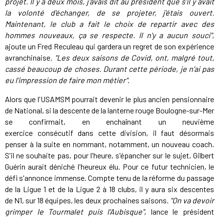
projet. Il y a deux mois, j'avais dit au président que s'il y avait
la volonté d'échanger, de se projeter, j'étais ouvert.
Maintenant, le club a fait le choix de repartir avec des
hommes nouveaux, ça se respecte. Il n'y a aucun souci"
,
ajoute un Fred Reculeau qui gardera un regret de son expérience
avranchinaise.
"Les deux saisons de Covid, ont, malgré tout,
cassé beaucoup de choses. Durant cette période, je n'ai pas
eu l'impression de faire mon métier"
.
Alors que l'USAMSM pourrait devenir le plus ancien pensionnaire
de National, si la descente de la lanterne rouge Boulogne-sur-Mer
se confirmait, en enchaînant un neuvième
exercice consécutif dans cette division, il faut désormais
penser à la suite en nommant, notamment, un nouveau coach.
S'il ne souhaite pas, pour l'heure, s'épancher sur le sujet, Gilbert
Guérin aurait déniché l'heureux élu. Pour ce futur technicien, le
défi s'annonce immense. Compte tenu de la réforme du passage
de la Ligue 1 et de la Ligue 2 à 18 clubs, il y aura six descentes
de N1, sur 18 équipes, les deux prochaines saisons.
"On va devoir
grimper le Tourmalet puis l'Aubisque"
, lance le président