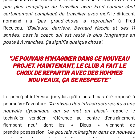
peu plus compliqué de travailler avec Fred comme c'est
certainement compliqué de travailler avec moi"
, le dirigeant
normand n'a
"pas grand-chose à reprocher"
à Fred
Reculeau.
"D'ailleurs, derrière, Bernard Maccio et ses 11
années, c'est le coach qui est resté le plus longtemps en
poste à Avranches. Ça signifie quelque chose"
.
"
JE POUVAIS M'IMAGINER DANS CE NOUVEAU
PROJET. MAINTENANT, LE CLUB A FAIT LE
CHOIX DE REPARTIR AVEC DES HOMMES
NOUVEAUX, ÇA SE RESPECTE
"
Le principal intéressé jure, lui, qu'il n'aurait pas été opposé à
poursuivre l'aventure.
"Au niveau des infrastructures, il y a une
nouvelle dynamique qui se met en place"
, rappelle le
technicien vendéen, référence au centre d'entraînement
flambant neuf dont les « Bleus » viennent de
prendre possession.
"Je pouvais m'imaginer dans ce nouveau