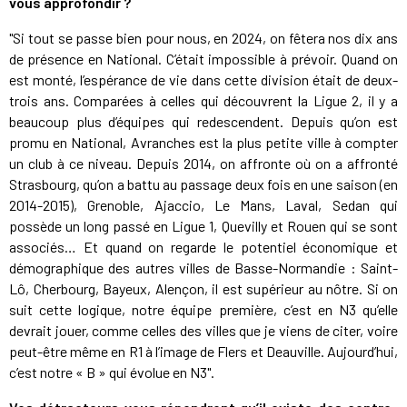
vous approfondir ?
"Si tout se passe bien pour nous, en 2024, on fêtera nos dix ans
de présence en National. C’était impossible à prévoir. Quand on
est monté, l’espérance de vie dans cette division était de deux-
trois ans. Comparées à celles qui découvrent la Ligue 2, il y a
beaucoup plus d’équipes qui redescendent. Depuis qu’on est
promu en National, Avranches est la plus petite ville à compter
un club à ce niveau. Depuis 2014, on affronte où on a affronté
Strasbourg, qu’on a battu au passage deux fois en une saison (en
2014-2015), Grenoble, Ajaccio, Le Mans, Laval, Sedan qui
possède un long passé en Ligue 1, Quevilly et Rouen qui se sont
associés… Et quand on regarde le potentiel économique et
démographique des autres villes de Basse-Normandie : Saint-
Lô, Cherbourg, Bayeux, Alençon, il est supérieur au nôtre. Si on
suit cette logique, notre équipe première, c’est en N3 qu’elle
devrait jouer, comme celles des villes que je viens de citer, voire
peut-être même en R1 à l’image de Flers et Deauville. Aujourd’hui,
c’est notre « B » qui évolue en N3".