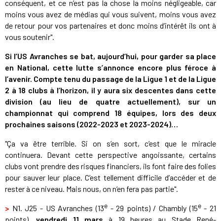
conséquent, et ce n’est pas la chose la moins négligeable, car
moins vous avez de médias qui vous suivent, moins vous avez
de retour pour vos partenaires et donc moins d’intérêt ils ont à
vous soutenir".
Si l’US Avranches se bat, aujourd’hui, pour garder sa place
en National, cette lutte s’annonce encore plus féroce à
l’avenir. Compte tenu du passage de la Ligue 1 et de la Ligue
2 à 18 clubs à l’horizon, il y aura six descentes dans cette
division (au lieu de quatre actuellement), sur un
championnat qui comprend 18 équipes, lors des deux
prochaines saisons (2022-2023 et 2023-2024)…
"Ça va être terrible. Si on s’en sort, c’est que le miracle
continuera. Devant cette perspective angoissante, certains
clubs vont prendre des risques financiers, ils font faire des folies
pour sauver leur place. C’est tellement difficile d’accéder et de
rester à ce niveau. Mais nous, on n’en fera pas partie".
e
e
>
N1. J25 - US Avranches (13
- 29 points) / Chambly (15
- 21
points),
vendredi 11 mars
à 19 heures au Stade René-