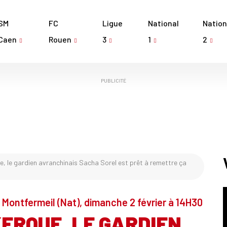
SM
FC
Ligue
National
Nation
Caen
Rouen
3
1
2
PUBLICITÉ
, le gardien avranchinais Sacha Sorel est prêt à remettre ça
 Montfermeil (Nat), dimanche 2 février à 14H30
ERQUE, LE GARDIEN