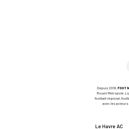
Depuis 2018,
FOOT 
Rouen Métropole, Ligu
football régional, foo
avec les acteurs 
Le Havre AC