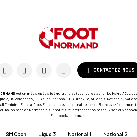
CONTACTEZ-NOUS
NORMAND
est un média spécialisé qui traite de tous les footballs : Le Havre AC, Ligue
e 2, US Avranches, FC Rouen, National 1, US Granville, AF Virois, National 2, Nation
tball féminin... Face-à-face, Face cachée, Le journal de bord... Retrouvez égalemen
du ballon rond en Normandie sur notre site internet et nos réseaux sociaux associés
Facebook, Instagram.
SM Caen
Ligue 3
National 1
National 2