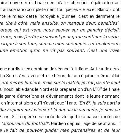
re renverser et finalement d'aller chercher l'égalisation au
 but au scénario complètement fou que les « Bleu et Blanc » ont
conte le mieux cette incroyable journée, c'est évidemment le
e tire à côté, mais ensuite, on manque deux penalties"
,
 poteau qui est venu nous sauver sur un penalty décisif.
e)
rate, mais j'arrête le suivant pour qu'on continue la série.
marque à son tour, comme mon coéquipier, et finalement,
st une émotion qu'on ne vit pas souvent. C'est une vraie
tagne nordiste en dominant la séance fatidique. Auteur de deux
cha Sorel s'est avéré être le héros de son équipe, même si lui
ai été mis en lumière, mais sur le match, je n'ai pas été seul
e
 inoubliable dans le Nord et la préparation d'un 1/16
de finale
s le genre d'émotions et d'événements dont le jeune normand
e
 en internat alors qu'il n'avait que 11 ans.
"En 6
, je suis parti à
e Pôle Espoirs de Lisieux et là depuis la seconde, je suis au
 17 ans. S'il a opéré ces choix de vie, quitte à passer moins de
t
"amoureux du football"
. Gardien depuis l'âge de sept ans, il
me le fait de pouvoir guider mes partenaires et de leur