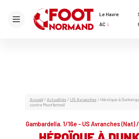
Le Havre
AC
Accueil
/
Actualités
/
US Avranches
/
Héroïque à Dunkerque
contre Montfermeil
Gambardella. 1/16e - US Avranches (Nat) /
HÉROÏQUE À DUNK