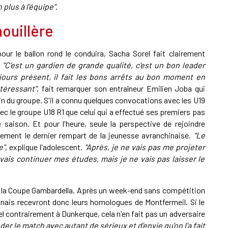
 plus à l'équipe"
.
ouillère
our le ballon rond le conduira, Sacha Sorel fait clairement
.
"C'est un gardien de grande qualité, c'est un bon leader
ujours présent, il fait les bons arrêts au bon moment en
ntéressant"
, fait remarquer son entraîneur Emilien Joba qui
n du groupe. S'il a connu quelques convocations avec les U19
c le groupe U18 R1 que celui qui a effectué ses premiers pas
e saison. Et pour l'heure, seule la perspective de rejoindre
lement le dernier rempart de la jeunesse avranchinaise.
"Le
e"
, explique l'adolescent.
"Après, je ne vais pas me projeter
 vais continuer mes études, mais je ne vais pas laisser le
nt la Coupe Gambardella. Après un week-end sans compétition
inais recevront donc leurs homologues de Montfermeil. Si le
el contrairement à Dunkerque, cela n'en fait pas un adversaire
er le match avec autant de sérieux et d'envie qu'on l'a fait