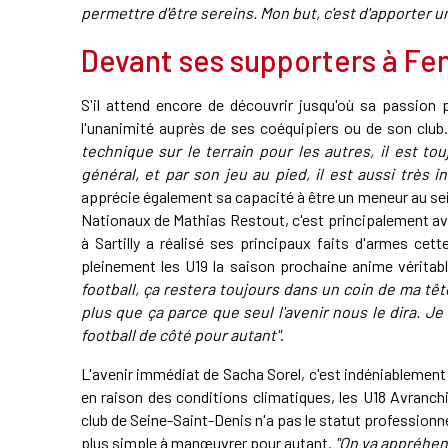
permettre d'être sereins. Mon but, c'est d'apporter un
Devant ses supporters à Fen
S'il attend encore de découvrir jusqu'où sa passion p
l'unanimité auprès de ses coéquipiers ou de son club
technique sur le terrain pour les autres, il est to
général, et par son jeu au pied, il est aussi très i
apprécie également sa capacité à être un meneur au sei
Nationaux de Mathias Restout, c'est principalement ave
à Sartilly a réalisé ses principaux faits d'armes cett
pleinement les U19 la saison prochaine anime véritab
football, ça restera toujours dans un coin de ma têt
plus que ça parce que seul l'avenir nous le dira. Je
football de côté pour autant"
.
L'avenir immédiat de Sacha Sorel, c'est indéniableme
en raison des conditions climatiques, les U18 Avranch
club de Seine-Saint-Denis n'a pas le statut professionn
plus simple à manœuvrer pour autant.
"On va appréhend