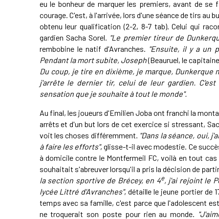
eu le bonheur de marquer les premiers, avant de se fai
courage. C'est, à l'arrivée, lors d'une séance de tirs au
obtenu leur qualification (2-2, 8-7 tab). Celui qui ra
gardien Sacha Sorel.
"Le premier tireur de Dunkerqu
rembobine le natif d'Avranches.
"Ensuite, il y a un
Pendant la mort subite, Joseph
(Beauruel, le capitain
Du coup, je tire en dixième, je marque, Dunkerque 
j'arrête le dernier tir, celui de leur gardien. C'e
sensation que je souhaite à tout le monde".
Au final, les joueurs d'Emilien Joba ont franchi la mon
arrêts et d'un but lors de cet exercice si stressant, Sa
voit les choses différemment.
"Dans la séance, oui, j'
à faire les efforts"
, glisse-t-il avec modestie. Ce succès
à domicile contre le Montfermeil FC, voilà en tout ca
souhaitait s'abreuver lorsqu'il a pris la décision de partir
e
la section sportive de Brécey, en 4
, j'ai rejoint l
lycée Littré d'Avranches"
, détaille le jeune portier de
temps avec sa famille, c'est parce que l'adolescent es
ne troquerait son poste pour rien au monde.
"J'ai