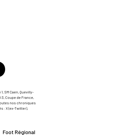
 1, SM Caen, Quevilly-
al 3, Coupe de France,
t toutes nos chroniques
 : X (ex-Twitter),
Foot Régional