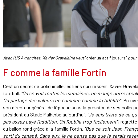
Avec l'US Avranches, Xavier Gravelaine veut
"créer un actif joueurs"
pour
F comme la famille Fortin
C’est un secret de polichinelle, les liens qui unissent Xavier Grav
football.
"On se voit toutes les semaines, on mange notre steak
On partage des valeurs en commun comme la fidélité"
. Preuve
son directeur général de l’époque sous la pression de ses collègu
président du Stade Malherbe aujourd’hui.
"Je suis triste de ce qu’i
pas assez payé l’addition. On l’oublie trop facilement"
, regrett
du ballon rond grâce à la famille Fortin.
"Que ce soit Jean-Franç
sorti du canapé. Sans eux, je ne pense pas que je serais reven