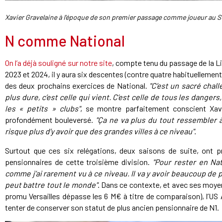
Xavier Gravelaine à l'époque de son premier passage comme joueur au S
N comme National
On l’a déjà souligné sur notre site
, compte tenu du passage de la Lig
2023 et 2024, il y aura six descentes (contre quatre habituelleme
des deux prochains exercices de National.
"C’est un sacré chal
plus dure, c’est celle qui vient. C’est celle de tous les dang
les « petits » clubs"
, se montre parfaitement conscient Xavi
profondément bouleversé.
"Ça ne va plus du tout ressembler à
risque plus d’y avoir que des grandes villes à ce niveau"
.
Surtout que ces six relégations, deux saisons de suite, ont 
pensionnaires de cette troisième division.
"Pour rester en Nat
comme j’ai rarement vu à ce niveau. Il va y avoir beaucoup d
peut battre tout le monde"
. Dans ce contexte, et avec ses moye
promu Versailles dépasse les 6 M€ à titre de comparaison), l’US
tenter de conserver son statut de plus ancien pensionnaire de N1.