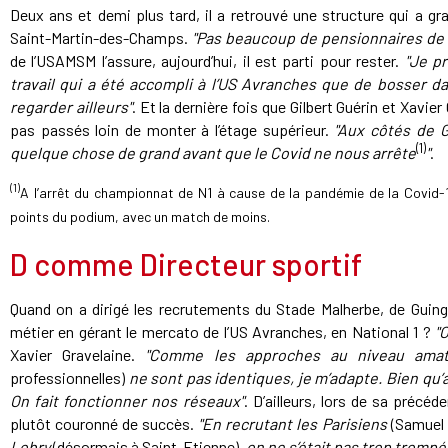
Deux ans et demi plus tard, il a retrouvé une structure qui a g
Saint-Martin-des-Champs.
"Pas beaucoup de pensionnaires de L
de l’USAMSM l’assure, aujourd’hui, il est parti pour rester.
"Je pr
travail qui a été accompli à l’US Avranches que de bosser da
regarder ailleurs"
. Et la dernière fois que Gilbert Guérin et Xavie
pas passés loin de monter à l’étage supérieur.
"Aux côtés de G
(1)
quelque chose de grand avant que le Covid ne nous arrête
"
.
(1)
A l’arrêt du championnat de N1 à cause de la pandémie de la Covid-
points du podium, avec un match de moins.
D comme Directeur sportif
Quand on a dirigé les recrutements du Stade Malherbe, de Gui
métier en gérant le mercato de l’US Avranches, en National 1 ?
"
Xavier Gravelaine.
"Comme les approches au niveau am
professionnelles)
ne sont pas identiques, je m’adapte. Bien qu
On fait fonctionner nos réseaux"
. D’ailleurs, lors de sa précé
plutôt couronné de succès.
"En recrutant les Parisiens
(Samuel 
Lobry
(désormais à Saint-Etienne)
, on ne s’était pas trop trompé