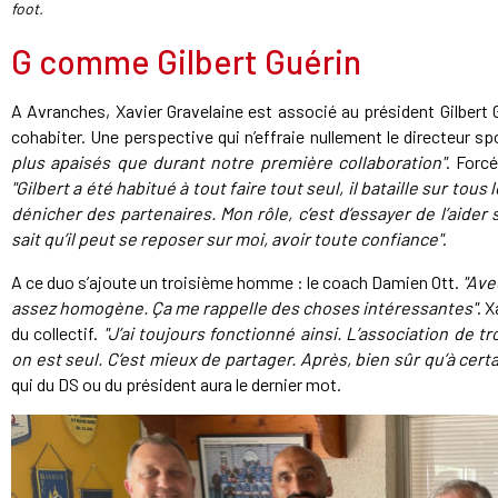
foot.
G comme Gilbert Guérin
A Avranches, Xavier Gravelaine est associé au président Gilbert 
cohabiter. Une perspective qui n’effraie nullement le directeur sp
plus apaisés que durant notre première collaboration"
. Forc
"Gilbert a été habitué à tout faire tout seul, il bataille sur tou
dénicher des partenaires. Mon rôle, c’est d’essayer de l’aider su
sait qu’il peut se reposer sur moi, avoir toute confiance"
.
A ce duo s’ajoute un troisième homme : le coach Damien Ott.
"Ave
assez homogène. Ça me rappelle des choses intéressantes"
. X
du collectif.
"J’ai toujours fonctionné ainsi. L’association de
on est seul. C’est mieux de partager. Après, bien sûr qu’à cert
qui du DS ou du président aura le dernier mot.