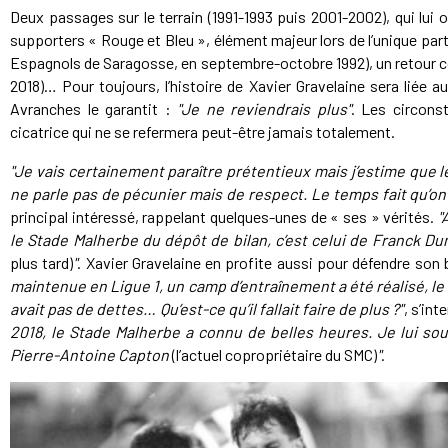
Deux passages sur le terrain (1991-1993 puis 2001-2002), qui lui ont
supporters « Rouge et Bleu », élément majeur lors de l’unique par
Espagnols de Saragosse, en septembre-octobre 1992), un retour c
2018)… Pour toujours, l’histoire de Xavier Gravelaine sera liée a
Avranches le garantit :
"Je ne reviendrais plus"
. Les circons
cicatrice qui ne se refermera peut-être jamais totalement.
"Je vais certainement paraître prétentieux mais j’estime que le
ne parle pas de pécunier mais de respect. Le temps fait qu’on 
principal intéressé, rappelant quelques-unes de « ses » vérités.
"
le Stade Malherbe du dépôt de bilan, c’est celui de Franck D
plus tard)
"
. Xavier Gravelaine en profite aussi pour défendre son 
maintenue en Ligue 1, un camp d’entraînement a été réalisé, le s
avait pas de dettes… Qu’est-ce qu’il fallait faire de plus ?"
, s’int
2018, le Stade Malherbe a connu de belles heures. Je lui so
Pierre-Antoine Capton
(l’actuel copropriétaire du SMC)
"
.