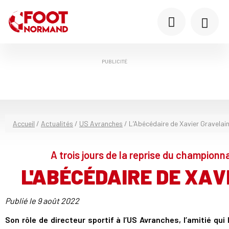
PUBLICITÉ
Accueil
/
Actualités
/
US Avranches
/
L’Abécédaire de Xavier Gravelai
A trois jours de la reprise du championn
L'ABÉCÉDAIRE DE XA
Publié le
9 août 2022
Son rôle de directeur sportif à l’US Avranches, l’amitié qui l