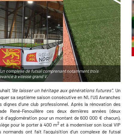
n d'un complexe de futsal comprenant notamment trois
avance à vitesse grand V.
ouhait
"de laisser un héritage aux générations futures"
. Un
attaquer sa septième saison consécutive en N1, l'US Avranches
res dignes d'une club professionnel. Après la rénovation des
tade René-Fenouillère ces deux dernières années (deux
uté d'agglomération pour un montant de 600 000 € chacun),
2
siège pour le porter à 400 m
et à moderniser son local VIP
nts normands ont fait l'acquisition d'un complexe de futsal