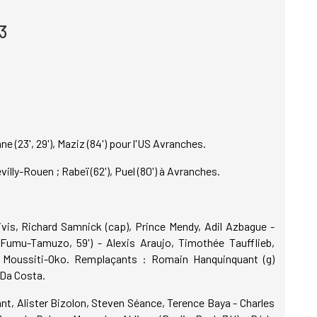
3
e (23', 29'), Maziz (84') pour l'US Avranches.
illy-Rouen ; Rabeï (62'), Puel (80') à Avranches.
is, Richard Samnick (cap), Prince Mendy, Adil Azbague -
 Fumu-Tamuzo, 59') - Alexis Araujo, Timothée Taufflieb,
 Moussiti-Oko. Remplaçants : Romain Hanquinquant (g)
 Da Costa.
t, Alister Bizolon, Steven Séance, Terence Baya - Charles