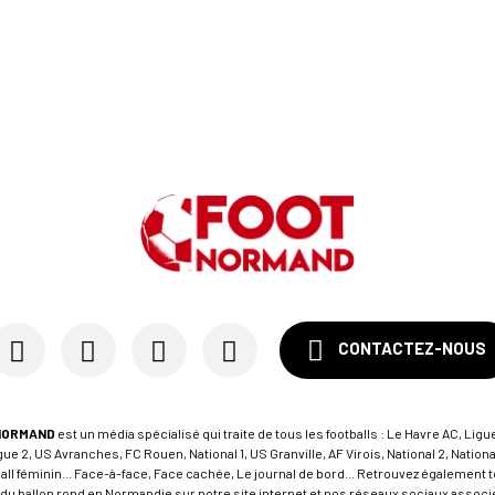
CONTACTEZ-NOUS
NORMAND
est un média spécialisé qui traite de tous les footballs : Le Havre AC, Ligue
e 2, US Avranches, FC Rouen, National 1, US Granville, AF Virois, National 2, Nation
tball féminin... Face-à-face, Face cachée, Le journal de bord... Retrouvez égalemen
du ballon rond en Normandie sur notre site internet et nos réseaux sociaux associés