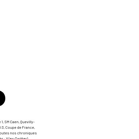
 1, SM Caen, Quevilly-
al 3, Coupe de France,
t toutes nos chroniques
 : X (ex-Twitter),