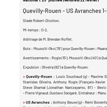
Quevilly-Rouen - US Avranches 1-
Stade Robert-Diochon.
Mi-temps : 0-2.
Arbitrage de M. Brendan Roffet.
Buts : Moussiti-Oko (76') pour Quevilly-Rouen ; Maanan
Avertissements : Rogie (15'), Moussiti-Oko (40') à Quev
Expulsion : Oliveira (92') à Quevilly-Rouen.
>
Quevilly-Rouen :
Louis Souchaud (g) - Maxime Siv
Stanislas Oliveira, Anthony Rogie (Français-Xavier
Steve Shamal (Jonathan Nanizayamo, 81') - Bevic
- Pierre Vignaud, Gustavo Sangaré. Entraîneur : Manu
>
US Avranches :
Anthony Beuve (g) - Rémi Bonenfan