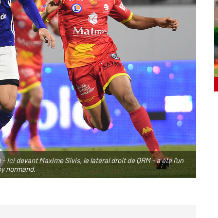
ici devant Maxime Sivis, le latéral droit de QRM - a été l'un
by normand.