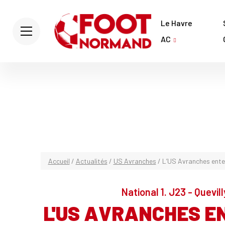
Le Havre
AC
Accueil
/
Actualités
/
US Avranches
/
L’US Avranches enter
National 1. J23 - Quevi
L'US AVRANCHES E