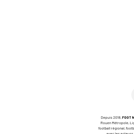
Depuis 2018,
FOOT 
Rouen Métropole, Ligu
football régional, foo
avec les acteurs 