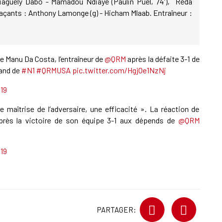
Diaguely Dabo - Mamadou Ndiaye (Paulin Puel, 74'), Réda
açants : Anthony Lamonge (g) - Hicham Mlaab. Entraîneur :
e Manu Da Costa, l’entraîneur de
@QRM
après la défaite 3-1 de
and de
#N1
#QRMUSA
pic.twitter.com/HgjOe1NzNj
019
 maîtrise de l’adversaire, une efficacité ». La réaction de
rès la victoire de son équipe 3-1 aux dépends de
@QRM
019
PARTAGER: