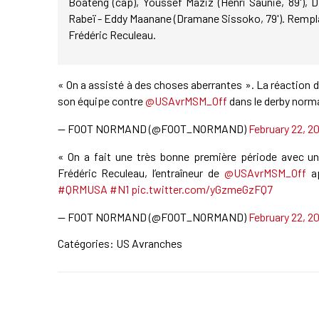
Boateng (cap), Youssef Maziz (Henri Saunié, 89'), 
Rabeï - Eddy Maanane (Dramane Sissoko, 79'). Rempl
Frédéric Reculeau.
« On a assisté à des choses aberrantes ». La réaction d
son équipe contre
@USAvrMSM_Off
dans le derby norm
— FOOT NORMAND (@FOOT_NORMAND)
February 22, 2
« On a fait une très bonne première période avec une
Frédéric Reculeau, l’entraîneur de
@USAvrMSM_Off
ap
#QRMUSA
#N1
pic.twitter.com/yGzmeGzFQ7
— FOOT NORMAND (@FOOT_NORMAND)
February 22, 2
Catégories:
US Avranches