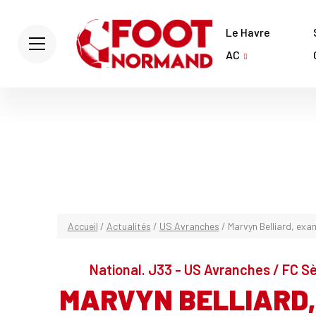
Le Havre
AC
Accueil
/
Actualités
/
US Avranches
/
Marvyn Belliard, exa
National. J33 - US Avranches / FC Sèt
MARVYN BELLIARD,