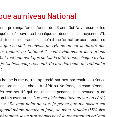
que au niveau National
ne prolongation du joueur de 28 ans. Qui l'a vu écumer les
ué de découvrir sa technique au-dessus de la moyenne. Vif,
tabiliser, ce qui tranche au sein d'une formation aux préceptes
, que ce soit au niveau du rythme ou sur la dureté des
 par rapport au National 2, sauf évidemment les notions
'est tactiquement que se fait la différence, chaque match
a je l'ai beaucoup ressenti. Ça m'a demandé de redoubler
"
.
a bonne humeur, très apprécié par ses partenaires, «Marv»
 encore quelque chose à offrir au National, un championnat
rès compétitif qui ne laisse cependant pas beaucoup de
qui s'y aventurent. "
Je me plais dans l'axe ou sur un côté"
,
eur. "
De mon point de vue, je pense que ma saison est
ai quand même beaucoup joué, souvent titulaire
(63% des
êtement, je ne m'attendais pas à jouer autant en arrivant