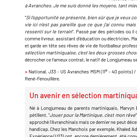
à Avranches. Je me suis donné les moyens, tant mie
"
Si l'opportunité se présente, bien sûr que je veux co
vie ici n'est pas pareille que ce que j'ai connu mai
ressenti sur le terrain
". Passé par des périodes où il
comme livreur, assistant d'éducation ou électricien, M
et garde en tête ses rêves de vie de footballeur profess
sélection martiniquaise, c'est les deux grosses chos
décrocher ce fameux contrat, le natif de Longjumeau se
e
>
National. J33 - US Avranches MSM (11
- 40 points) /
René-Fenouillère.
Un avenir en sélection martiniqu
Né à Longjumeau de parents martiniquais, Marvyn Be
pétillent. "
Jouer pour la Martinique, c'est mon rêve
approché l'Avranchinais mais ce dernier ne peut déc
handicap. Chez les Manchois par exemple, Khaled Ad
Expérience (U23) ont, encore dernièrement, été convo