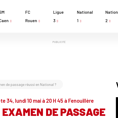
SM
FC
Ligue
National
Nation
Caen
Rouen
3
1
2
PUBLICITÉ
men de passage réussi en National ?
e 34, lundi 10 mai à 20 H 45 à Fenouillère
 EXAMEN DE PASSAGE