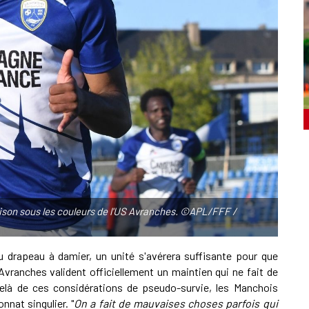
saison sous les couleurs de l'US Avranches. ©APL/FFF /
u drapeau à damier, un unité s'avérera suffisante pour que
 Avranches valident officiellement un maintien qui ne fait de
elà de ces considérations de pseudo-survie, les Manchois
nnat singulier. "
On a fait de mauvaises choses parfois qui