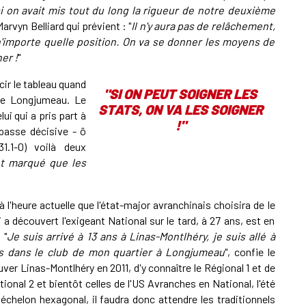
 si on avait mis tout du long la rigueur de notre deuxième
Marvyn Belliard qui prévient : "
Il n'y aura pas de relâchement,
'importe quelle position. On va se donner les moyens de
er !
"
cir le tableau quand
"SI ON PEUT SOIGNER LES
 de Longjumeau. Le
STATS, ON VA LES SOIGNER
ui qui a pris part à
!"
 passe décisive - ô
1.1-0) voilà deux
ant marqué que les
 l'heure actuelle que l'état-major avranchinais choisira de le
a découvert l'exigeant National sur le tard, à 27 ans, est en
 "
Je suis arrivé à 13 ans à Linas-Montlhéry, je suis allé à
ps dans le club de mon quartier à Longjumeau
", confie le
er Linas-Montlhéry en 2011, d'y connaître le Régional 1 et de
ional 2 et bientôt celles de l'US Avranches en National, l'été
échelon hexagonal, il faudra donc attendre les traditionnels