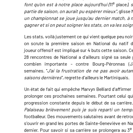
e
font qu'on est à notre place aujourd'hui (
11
place
),
partie de saison, on aurait pu espérer mieux"
, glisse 
un championnat se joue jusqu'au dernier match, à n
gagner et si on peut soigner les stats, on va les soign
Les stats, voilà justement ce qui vient quelque peu noir
on scrute la première saison en National du natif
joueur offensif est impliqué sur 4 buts cette saison. Cel
28 rencontres de National a d'ailleurs signé sa seule
combien importante - contre Bourg-Péronnas (J3
semaines. "
J'ai la frustration de ne pas avoir aut
saisons dernières
", regrette d'ailleurs le Martiniquais.
Un état de fait qui empêche Marvyn Belliard d'affirmer à
prolonger ces prochaines semaines. Pourtant celui qui 
progression constante depuis le début de sa carrière.
Palaiseau brièvement puis je suis reparti un tem
footballeur. Des mouvements salutaires avant de retrouv
s'ouvrir en grand les portes de Sainte-Geneviève en Nat
e
dernier. Pour savoir si sa carrière se prolongera au 3