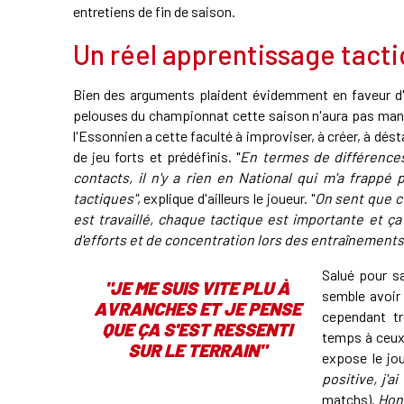
entretiens de fin de saison.
Un réel apprentissage tacti
Bien des arguments plaident évidemment en faveur d'u
pelouses du championnat cette saison n'aura pas manq
l'Essonnien a cette faculté à improviser, à créer, à dés
de jeu forts et prédéfinis. "
En termes de différences
contacts, il n'y a rien en National qui m'a frappé
tactiques"
, explique d'ailleurs le joueur. "
On sent que c
est travaillé, chaque tactique est importante et ç
d'efforts et de concentration lors des entraînements
Salué pour s
"JE ME SUIS VITE PLU À
semble avoir
AVRANCHES ET JE PENSE
cependant t
QUE ÇA S'EST RESSENTI
temps à ceux 
SUR LE TERRAIN"
expose le jou
positive, j'
matchs).
Honn