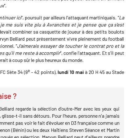
ux
".
ntinuer ici
", poursuit par ailleurs l'attaquant martiniquais. "
La
s je me suis vite plu à Avranches et je pense que ça s'est
 devait combiner sa casquette de joueur à des petits boulots
arvyn Belliard peut présentement vivre pleinement du football
ionnel. "
J'aimerais essayer de toucher le contrat pro et la
es qu'il me reste à accomplir
", confie l'attaquant. Et s'il peut
rait à coup sûr le plus heureux du monde.
e
 FC Sète 34 (9
- 42 points),
lundi 10 mai
à 20 H 45 au Stade
aise ?
lliard regarde la sélection d'outre-Mer avec les yeux qui
", glisse-t-il sans détours. Pour l'heure, personne n'a jamais
emment pas voir le fait d'évoluer en D3 française comme un
enon (Bénin) ou les deux Haïtiens Steven Séance et Martin
qués en sélection. Marvyn Belliard peut d'ailleurs prendre