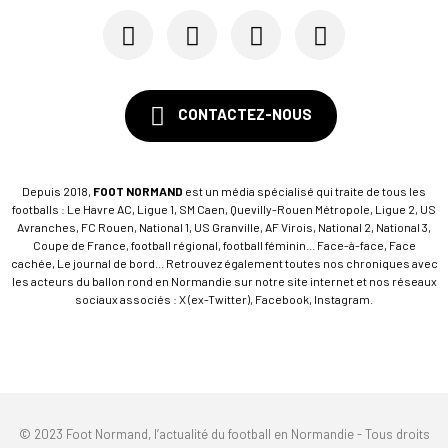
CONTACTEZ-NOUS
Depuis 2018,
FOOT NORMAND
est un média spécialisé qui traite de tous les
footballs : Le Havre AC, Ligue 1, SM Caen, Quevilly-Rouen Métropole, Ligue 2, US
Avranches, FC Rouen, National 1, US Granville, AF Virois, National 2, National 3,
Coupe de France, football régional, football féminin... Face-à-face, Face
cachée, Le journal de bord... Retrouvez également toutes nos chroniques avec
les acteurs du ballon rond en Normandie sur notre site internet et nos réseaux
sociaux associés : X (ex-Twitter), Facebook, Instagram.
© 2023 Foot Normand, l’actualité du football en Normandie - Tous droits