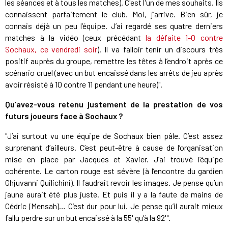
les séances et à tous les matches). C'est l'un de mes souhaits. Ils
connaissent parfaitement le club. Moi, j’arrive. Bien sûr, je
connais déjà un peu l’équipe. J’ai regardé ses quatre derniers
matches à la vidéo (ceux précédant
la défaite 1-0 contre
Sochaux, ce vendredi soir
). Il va falloir tenir un discours très
positif auprès du groupe, remettre les têtes à l’endroit après ce
scénario cruel (avec un but encaissé dans les arrêts de jeu après
avoir résisté à 10 contre 11 pendant une heure)".
Qu’avez-vous retenu justement de la prestation de vos
futurs joueurs face à Sochaux ?
"J’ai surtout vu une équipe de Sochaux bien pâle. C’est assez
surprenant d’ailleurs. C’est peut-être à cause de l’organisation
mise en place par Jacques et Xavier. J’ai trouvé l’équipe
cohérente. Le carton rouge est sévère (à l’encontre du gardien
Ghjuvanni Quilichini). Il faudrait revoir les images. Je pense qu’un
jaune aurait été plus juste. Et puis il y a la faute de mains de
Cédric (Mensah)… C’est dur pour lui. Je pense qu’il aurait mieux
fallu perdre sur un but encaissé à la 55' qu’à la 92'".