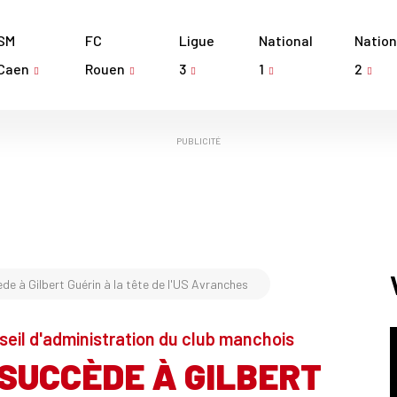
SM
FC
Ligue
National
Nation
Caen
Rouen
3
1
2
PUBLICITÉ
de à Gilbert Guérin à la tête de l'US Avranches
onseil d'administration du club manchois
SUCCÈDE À GILBERT