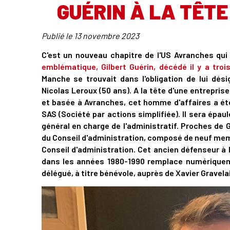
GUÉRIN À LA TÊTE
Publié le
13 novembre 2023
C'est un nouveau chapitre de l'US Avranches qui e
emblématique, Gilbert Guérin, décédé il y a tro
Manche se trouvait dans l'obligation de lui dé
Nicolas Leroux (50 ans). A la tête d'une entrepris
et basée à Avranches, cet homme d'affaires a été 
SAS (Société par actions simplifiée). Il sera épau
général en charge de l'administratif. Proches de
du Conseil d'administration, composé de neuf mem
Conseil d'administration. Cet ancien défenseur à
dans les années 1980-1990 remplace numériqueme
délégué, à titre bénévole, auprès de Xavier Gravelai