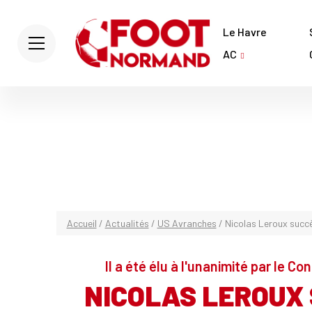
Le Havre
AC
Accueil
/
Actualités
/
US Avranches
/
Nicolas Leroux succè
Il a été élu à l'unanimité par le C
NICOLAS LEROUX 