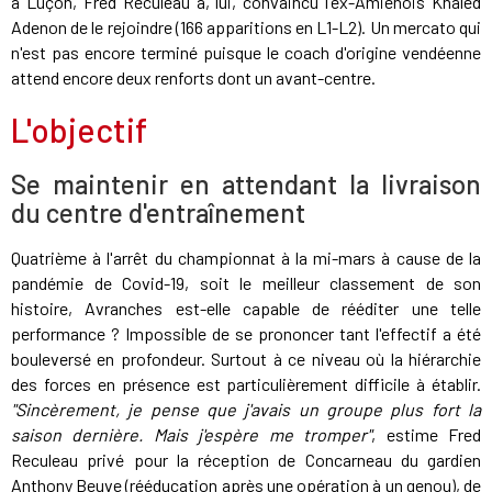
à Luçon, Fred Reculeau a, lui, convaincu l'ex-Amiénois Khaled
Adenon de le rejoindre (166 apparitions en L1-L2). Un mercato qui
n'est pas encore terminé puisque le coach d'origine vendéenne
attend encore deux renforts dont un avant-centre.
L'objectif
Se maintenir en attendant la livraison
du centre d'entraînement
Quatrième à l'arrêt du championnat à la mi-mars à cause de la
pandémie de Covid-19, soit le meilleur classement de son
histoire, Avranches est-elle capable de rééditer une telle
performance ? Impossible de se prononcer tant l'effectif a été
bouleversé en profondeur. Surtout à ce niveau où la hiérarchie
des forces en présence est particulièrement difficile à établir.
"Sincèrement, je pense que j'avais un groupe plus fort la
saison dernière. Mais j'espère me tromper
"
, estime Fred
Reculeau privé pour la réception de Concarneau du gardien
Anthony Beuve (rééducation après une opération à un genou), de