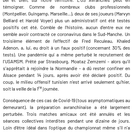
témoigner. Comme de nombreux clubs professionnels
(Montpellier, Guingamp, Marseille...), deux de ses joueurs (Marvyn
Belliard et Harold Voyer) plus un administratif ont été testés
positifs cet été. Comble de l'histoire, aucun d'entre eux ne
semble avoir contracté ce coronavirus dans le Sud-Manche. Un
troisième élément de l'effectif de Fred Reculeau, Khaled
Adenon, a, lui, eu droit à un faux positif (concernant 30% des
tests). Une pandémie qui a même perturbé le recrutement de
l'USAMSM. Prêté par Strasbourg, Moataz Zemzemi - alors qu'il
s'apprêtait à rejoindre la Normandie - a dû rester confiner en
Alsace pendant 14 jours, après avoir été déclaré positif. Du
coup, le milieu offensif tunisien n'est arrivé seulement qu'hier,
re
soit la veille de la 1
journée.
Conséquence de ces cas de Covid-19 (tous asymptomatiques au
demeurant), la préparation avranchinaise a été largement
perturbée. Trois matches amicaux ont été annulés et les
séances collectives interdites pendant une dizaine de jours.
Loin d'être idéal dans l'optique du championnat même s'il n'a