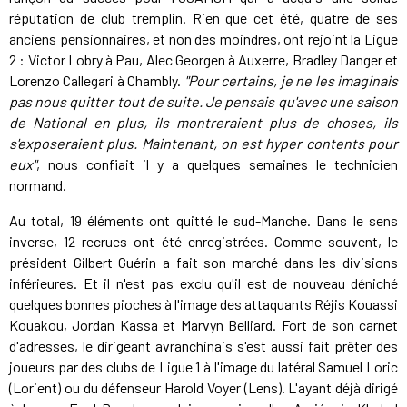
réputation de club tremplin. Rien que cet été, quatre de ses
anciens pensionnaires, et non des moindres, ont rejoint la Ligue
2 : Victor Lobry à Pau, Alec Georgen à Auxerre, Bradley Danger et
Lorenzo Callegari à Chambly.
"Pour certains, je ne les imaginais
pas nous quitter tout de suite. Je pensais qu'avec une saison
de National en plus, ils montreraient plus de choses, ils
s'exposeraient plus. Maintenant, on est hyper contents pour
eux"
, nous confiait il y a quelques semaines le technicien
normand.
Au total, 19 éléments ont quitté le sud-Manche. Dans le sens
inverse, 12 recrues ont été enregistrées. Comme souvent, le
président Gilbert Guérin a fait son marché dans les divisions
inférieures. Et il n'est pas exclu qu'il est de nouveau déniché
quelques bonnes pioches à l'image des attaquants Réjis Kouassi
Kouakou, Jordan Kassa et Marvyn Belliard. Fort de son carnet
d'adresses, le dirigeant avranchinais s'est aussi fait prêter des
joueurs par des clubs de Ligue 1 à l'image du latéral Samuel Loric
(Lorient) ou du défenseur Harold Voyer (Lens). L'ayant déjà dirigé