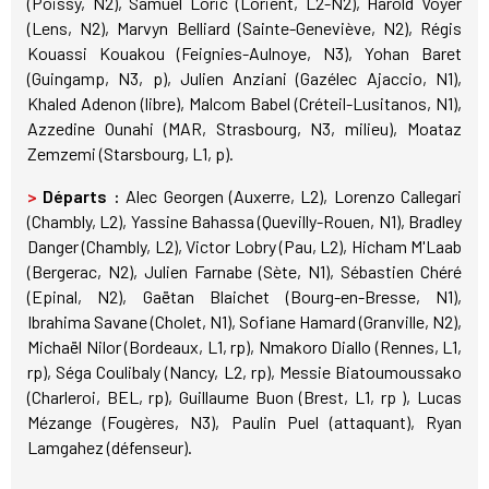
(Poissy, N2), Samuel Loric (Lorient, L2-N2), Harold Voyer
(Lens, N2), Marvyn Belliard (Sainte-Geneviève, N2), Régis
Kouassi Kouakou (Feignies-Aulnoye, N3), Yohan Baret
(Guingamp, N3, p), Julien Anziani (Gazélec Ajaccio, N1),
Khaled Adenon (libre), Malcom Babel (Créteil-Lusitanos, N1),
Azzedine Ounahi (MAR, Strasbourg, N3, milieu), Moataz
Zemzemi (Starsbourg, L1, p).
>
Départs :
Alec Georgen (Auxerre, L2), Lorenzo Callegari
(Chambly, L2), Yassine Bahassa (Quevilly-Rouen, N1), Bradley
Danger (Chambly, L2), Victor Lobry (Pau, L2), Hicham M'Laab
(Bergerac, N2), Julien Farnabe (Sète, N1), Sébastien Chéré
(Epinal, N2), Gaëtan Blaichet (Bourg-en-Bresse, N1),
Ibrahima Savane (Cholet, N1), Sofiane Hamard (Granville, N2),
Michaël Nilor (Bordeaux, L1, rp), Nmakoro Diallo (Rennes, L1,
rp), Séga Coulibaly (Nancy, L2, rp), Messie Biatoumoussako
(Charleroi, BEL, rp), Guillaume Buon (Brest, L1, rp ), Lucas
Mézange (Fougères, N3), Paulin Puel (attaquant), Ryan
Lamgahez (défenseur).