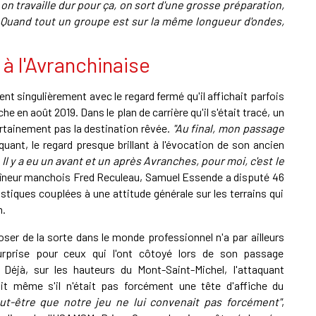
, on travaille dur pour ça, on sort d'une grosse préparation,
Quand tout un groupe est sur la même longueur d'ondes,
à l'Avranchinaise
nt singulièrement avec le regard fermé qu'il affichait parfois
 en août 2019. Dans le plan de carrière qu'il s'était tracé, un
ertainement pas la destination rêvée.
"Au final, mon passage
aquant, le regard presque brillant à l'évocation de son ancien
Il y a eu un avant et un après Avranches, pour moi, c'est le
aîneur manchois Fred Reculeau, Samuel Essende a disputé 46
istiques couplées à une attitude générale sur les terrains qui
n.
oser de la sorte dans le monde professionnel n'a par ailleurs
urprise pour ceux qui l'ont côtoyé lors de son passage
. Déjà, sur les hauteurs du Mont-Saint-Michel, l'attaquant
it même s'il n'était pas forcément une tête d'affiche du
ut-être que notre jeu ne lui convenait pas forcément"
,