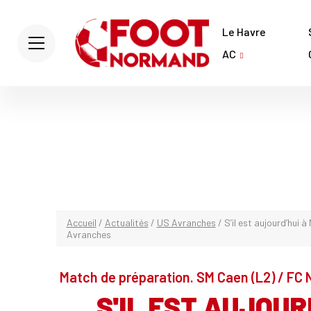
Le Havre
AC
Accueil
/
Actualités
/
US Avranches
/
S’il est aujourd’hui 
Avranches
Match de préparation. SM Caen (L2) / FC N
S'IL EST AUJOUR