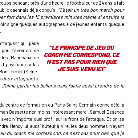
ups pendant près d'une heure, le footballeur de 24 ans a fait
ublic caennais déjà conquis.
"C'était un très bon match pour
er fort dans les 15 premières minutes même si ensuite la
avoir signé quelques autographes à de jeunes enfants quelque
.
attaquant qui pèse
"LE PRINCIPE DE JEU DU
 pour l'avoir croisé
COACH ME CORRESPOND, CE
l, les Manceaux ne
N'EST PAS POUR RIEN QUE
cit physique sur les
JE SUIS VENU ICI"
Montfermeil (Seine-
c deux attaquants,
J'aime garder les ballons mais j'aime aussi prendre de la
du centre de formation du Paris Saint-Germain donne déjà la
orman Bassette non moins intéressant mardi, Samuel Essende
vec n'importe quel profil sur le front de l'attaque. Et on se
ndre Mendy lui aussi buteur à Vire, les deux hommes n'ayant
jeu du coach me correspond, ce n'est pas pour rien que je