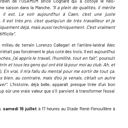
gardien de l'USAMSM Brice Cognard qui a côtoyé le néo-
une saison dans la Manche.
"Il a plein de qualités, il mérite
ù il est. Le voir aujourd'hui à Caen, c'est une juste
Il est très pro, c'est quelqu'un de très travailleur et je
siquement déjà, mais aussi techniquement. C'est vraiment
fficile"
.
eu de terrain Lorenzo Callegari et l'arrière-latéral Alec
était pas forcément le plus coté des trois. Il est aujourd'hui
ches, j'ai appris le travail, l'humilité, tout en fait"
, poursuit
rin et tous les gens qui ont été là pour moi au club. Ah, et
).
En vrai, il m'a fallu du mental pour me sortir de tout ça.
s bien, au contraire, mais d'où je venais, c'était un autre
ver"
. L'histoire, déjà belle, apparaît presque tirée d'un bon
p sûr une vraie valeur que s'il parvient à transformer l'essai
),
samedi 16 juillet
à 17 heures au Stade René-Fenouillère à