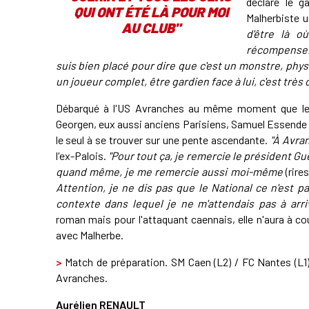
déclare le 
QUI ONT ÉTÉ LÀ POUR MOI
Malherbiste 
AU CLUB"
d'être là o
récompense. 
suis bien placé pour dire que c'est un monstre, phy
un joueur complet, être gardien face à lui, c'est très di
Débarqué à l'US Avranches au même moment que le mili
Georgen, eux aussi anciens Parisiens, Samuel Essende n'
le seul à se trouver sur une pente ascendante.
"À Avran
l'ex-Palois.
"Pour tout ça, je remercie le président Gué
quand même, je me remercie aussi moi-même
(rires
Attention, je ne dis pas que le National ce n'est pa
contexte dans lequel je ne m'attendais pas à arri
roman mais pour l'attaquant caennais, elle n'aura à cou
avec Malherbe.
>
Match de préparation. SM Caen (L2) / FC Nantes (L1
Avranches.
Aurélien RENAULT