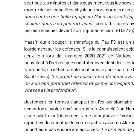
sept petites minutes et dans quasiment tous les bons co
montre de ses capacités physiques hors normes à un p
nous contre une belle équipe du Mans, on a su frapp
chaleur nous a un peu rattrapés"
, confiait-il après 
peu estomaqués devant son imposante carrure (1,92 m)
Massif, dur à bouger, le transfuge du Pau FC est un 
lourdement sur les défenses. S'ils le connaissaient déjà
deux fois lors de l'exercice 2020-2021 de Nationa
pouvaient à l'arrivée que constater avec dépit leur défi
Normands, un déficit amplement creusé par le natif de 
Saint-Denis).
"Le projet du coach, c'est de jouer ave
on a un bon potentiel offensif et ça me correspond. 
vitesse et la profondeur"
.
Justement, en termes d'adaptation, l'ex-pensionnaire 
sensation d'avoir trouvé ses repères. Associé à un N
a une palette suffisamment large pour pouvoir évoluer a
réjouit évidemment de le voir en action avec un Alexa
pour l'heure pas encore été associés.
"Le principe de 