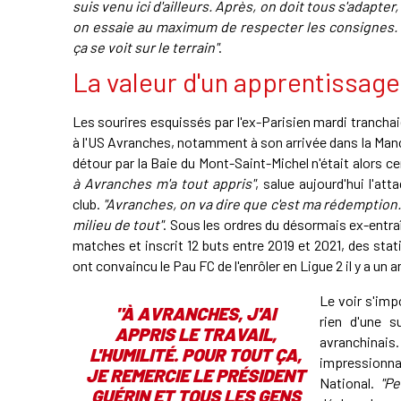
suis venu ici d'ailleurs. Après, on doit tous s'adapter
on essaie au maximum de respecter les consignes. 
ça se voit sur le terrain"
.
La valeur d'un apprentissage 
Les sourires esquissés par l'ex-Parisien mardi tranchaie
à l'US Avranches, notamment à son arrivée dans la Manche
détour par la Baie du Mont-Saint-Michel n'était alors c
à Avranches m'a tout appris"
, salue aujourd'hui l'att
club.
"Avranches, on va dire que c'est ma rédemption. 
milieu de tout"
. Sous les ordres du désormais ex-entr
matches et inscrit 12 buts entre 2019 et 2021, des stat
ont convaincu le Pau FC de l'enrôler en Ligue 2 il y a un a
Le voir s'imp
"
À AVRANCHES, J'AI
rien d'une s
APPRIS LE TRAVAIL,
avranchinais
L'HUMILITÉ. POUR TOUT ÇA,
impressionna
JE REMERCIE LE PRÉSIDENT
National.
"Pe
GUÉRIN ET TOUS LES GENS