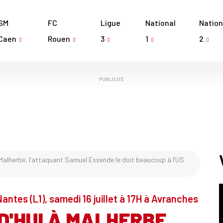
SM
FC
Ligue
National
Nation
Caen
Rouen
3
1
2
PUBLICITÉ
à Malherbe, l’attaquant Samuel Essende le doit beaucoup à l’US
antes (L1), samedi 16 juillet à 17H à Avranches
D'HUI À MALHERBE,