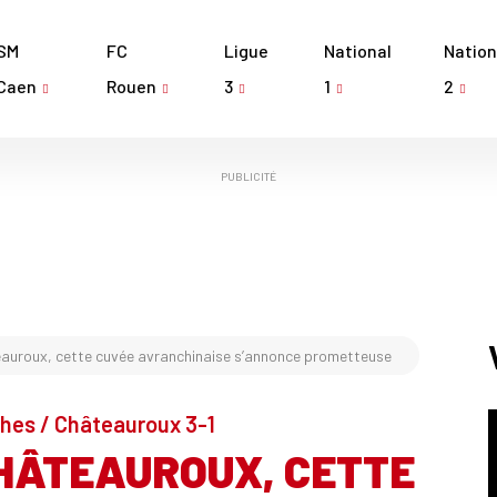
SM
FC
Ligue
National
Nation
Caen
Rouen
3
1
2
PUBLICITÉ
eauroux, cette cuvée avranchinaise s’annonce prometteuse
ches / Châteauroux 3-1
CHÂTEAUROUX, CETTE