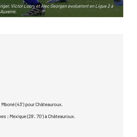
anger, Victor Lobry et Alec Georgen évolueront en Ligue 2 à
 Auxerre.
s ; Mboné (43') pour Châteauroux.
es ; Mexique (29', 70') à Châteauroux.