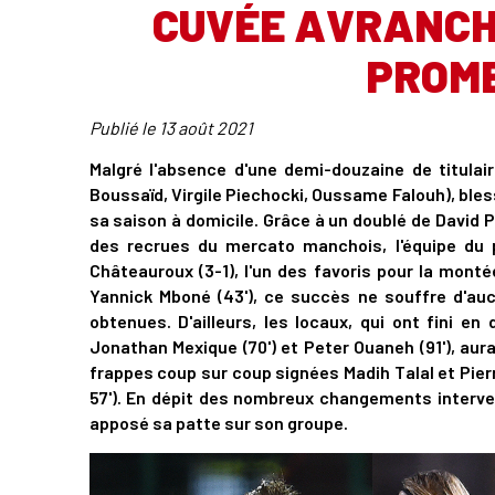
CUVÉE AVRANCH
PROM
Publié le
13 août 2021
Malgré l'absence d'une demi-douzaine de titula
Boussaïd, Virgile Piechocki, Oussame Falouh), ble
sa saison à domicile. Grâce à un doublé de David Pol
des recrues du mercato manchois, l'équipe du 
Châteauroux (3-1), l'un des favoris pour la montée
Yannick Mboné (43'), ce succès ne souffre d'au
obtenues. D'ailleurs, les locaux, qui ont fini e
Jonathan Mexique (70') et Peter Ouaneh (91'), aura
frappes coup sur coup signées Madih Talal et Pier
57'). En dépit des nombreux changements interve
apposé sa patte sur son groupe.