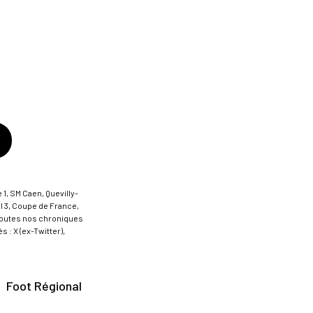
 1, SM Caen, Quevilly-
al 3, Coupe de France,
t toutes nos chroniques
 : X (ex-Twitter),
Foot Régional