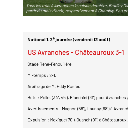
Tous les trois à Avranches la saison dernière, Bradley D
partir du mois d'août, respectivement à Chambly, Pau et
e
National 1. 2
journée (vendredi 13 août)
US Avranches - Châteauroux 3-1
Stade René-Fenouillère.
Mi-temps : 2-1.
Arbitrage de M. Eddy Rosier.
Buts : Pollet (34', 45'), Bianchini (81') pour Avranche
Avertissements : Magnon (58'), Launay (68') à Avranch
Expulsion : Mexique (70'), Ouaneh (91') à Châteauroux.