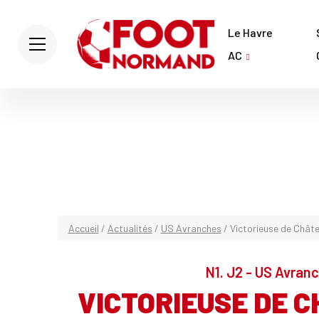
Le Havre
AC
Accueil
/
Actualités
/
US Avranches
/
Victorieuse de Chât
N1. J2 - US Avran
VICTORIEUSE DE 