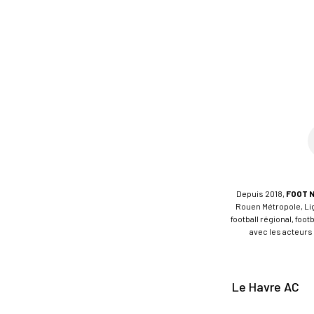
Depuis 2018,
FOOT 
Rouen Métropole, Ligu
football régional, foo
avec les acteurs 
Le Havre AC