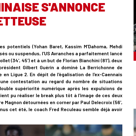
INAISE S'ANNONCE
ETTEUSE
ires potentiels (Yohan Baret, Kassim M'Dahoma, Mehdi
ssés ou suspendus, l'US Avranches a parfaitement lancé
let (34', 45') et à un but de Florian Bianchini (81'), deux
président Gilbert Guérin a dominé La Berrichonne de
 en Ligue 2. En dépit de l'égalisation de l'ex-Caennais
cune contestation au regard du nombre de situations
n double supériorité numérique après les expulsions de
ient pu réaliser le break plus tôt à l'image de ces deux
re Magnon détournées en corner par Paul Delecroix (56',
nus cet été, le coach Fred Reculeau semble déjà avoir