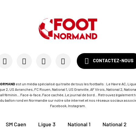
CONTACTEZ-NOUS
NORMAND
est un média spécialisé qui traite de tous les footballs : Le Havre AC, Ligue
e 2, US Avranches, FC Rouen, National 1, US Granville, AF Virois, National 2, Nation
tball féminin... Face-à-face, Face cachée, Le journal de bord... Retrouvez égalemen
du ballon rond en Normandie sur notre site internet et nos réseaux sociaux associés
Facebook, Instagram.
SM Caen
Ligue 3
National 1
National 2