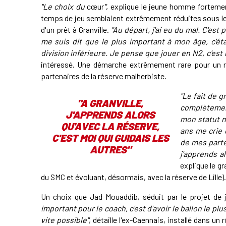
"Le choix du
cœur
"
, explique le jeune homme fortemen
temps de jeu semblaient extrêmement réduites sous le 
d'un prêt à Granville.
"Au départ, j'ai eu du mal. C'est 
me suis dit que le plus important à mon âge, c'é
division inférieure. Je pense que jouer en N2, c'est
intéressé. Une démarche extrêmement rare pour un néo
partenaires de la réserve malherbiste.
"Le fait de 
"A GRANVILLE,
complètement 
J'APPRENDS ALORS
mon statut n
QU'AVEC LA RÉSERVE,
ans me crie 
C'EST MOI QUI GUIDAIS LES
de mes parte
AUTRES"
j'apprends al
explique le g
du SMC et évoluant, désormais, avec la réserve de Lille).
Un choix que Jad Mouaddib, séduit par le projet de 
important pour le coach, c'est d'avoir le ballon le pl
vite possible"
, détaille l'ex-Caennais, installé dans un r