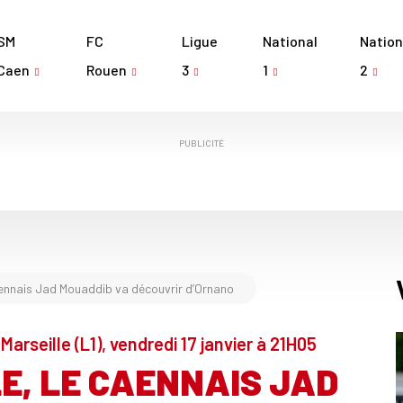
SM
FC
Ligue
National
Nation
Caen
Rouen
3
1
2
PUBLICITÉ
aennais Jad Mouaddib va découvrir d’Ornano
 Marseille (L1), vendredi 17 janvier à 21H05
E, LE CAENNAIS JAD