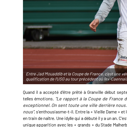
Entre Jad Mouaddib et la Coupe de France, c'est une vérit
qualification de l'USG au tour précédent où l'ex-Caennai
Quand il a accepté d'être prêté à Granville début se
telles émotions.
"Le rapport à la Coupe de France 
exceptionnel. On sent toute une ville derrière nous
nous"
, s'enthousiasme-t-il. Entre la « Vieille Dame » et l
en train de naître. Une idylle qui a débuté il y a un an. 
unique apparition avec les « grands » du Stade Malherbe