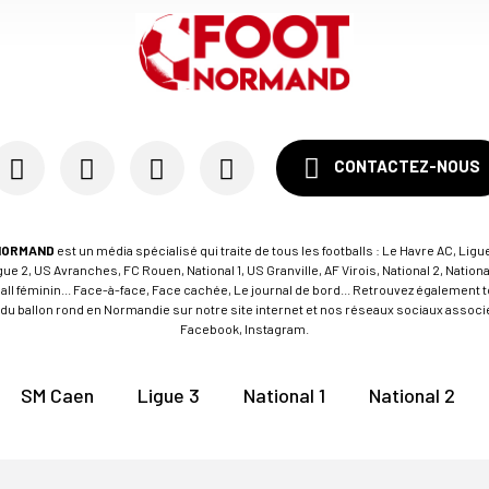
CONTACTEZ-NOUS
NORMAND
est un média spécialisé qui traite de tous les footballs : Le Havre AC, Ligue
e 2, US Avranches, FC Rouen, National 1, US Granville, AF Virois, National 2, Nation
tball féminin... Face-à-face, Face cachée, Le journal de bord... Retrouvez égalemen
du ballon rond en Normandie sur notre site internet et nos réseaux sociaux associés
Facebook, Instagram.
SM Caen
Ligue 3
National 1
National 2