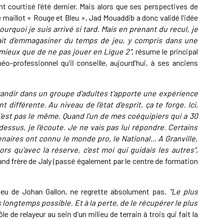
t courtisé l'été dernier. Mais alors que ses perspectives de
maillot « Rouge et Bleu », Jad Mouaddib a donc validé l'idée
pourquoi je suis arrivé si tard. Mais en prenant du recul, je
tait d'emmagasiner du temps de jeu, y compris dans une
 mieux que de ne pas jouer en Ligue 2"
, résume le principal
-professionnel qu'il conseille, aujourd'hui, à ses anciens
grandir dans un groupe d'adultes t'apporte une expérience
différente. Au niveau de l'état d'esprit, ça te forge. Ici,
'est pas le même. Quand l'un de mes coéquipiers qui a 30
dessus, je l'écoute. Je ne vais pas lui répondre. Certains
naires ont connu le monde pro, le National... A Granville,
ors qu'avec la réserve, c'est moi qui guidais les autres"
,
rand frère de Jaly (passé également par le centre de formation
jeu de Johan Gallon, ne regrette absolument pas.
"Le plus
us longtemps possible. Et à la perte, de le récupérer le plus
ôle de relayeur au sein d'un milieu de terrain à trois qui fait la