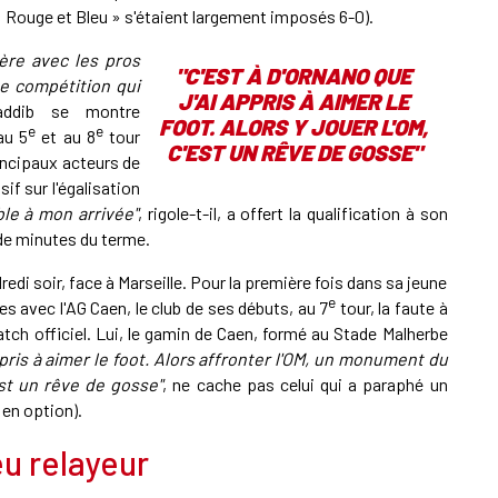
es « Rouge et Bleu » s'étaient largement imposés 6-0).
ère avec les pros
"C'EST À D'ORNANO QUE
ne compétition qui
J'AI APPRIS À AIMER LE
ddib se montre
FOOT. ALORS Y JOUER L'OM,
e
e
au 5
et au 8
tour
C'EST UN RÊVE DE GOSSE"
rincipaux acteurs de
sif sur l'égalisation
ble à mon arrivée"
, rigole-t-il, a offert la qualification à son
 de minutes du terme.
di soir, face à Marseille. Pour la première fois dans sa jeune
e
es avec l'AG Caen, le club de ses débuts, au 7
tour, la faute à
tch officiel. Lui, le gamin de Caen, formé au Stade Malherbe
ppris à aimer le foot. Alors affronter l'OM, un monument du
est un rêve de gosse"
, ne cache pas celui qui a paraphé un
 en option).
eu relayeur