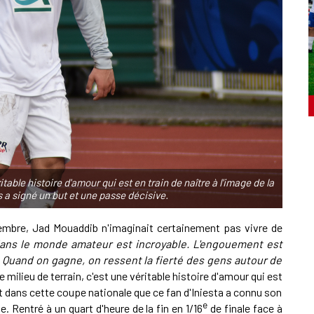
able histoire d'amour qui est en train de naître à l'image de la
s a signé un but et une passe décisive.
ptembre, Jad Mouaddib
n'imaginait certainement pas vivre de
dans le monde amateur est incroyable. L'engouement est
. Quand on gagne, on ressent la fierté des gens autour de
e milieu de terrain, c'est une véritable histoire d'amour qui est
C'est dans cette coupe nationale que ce fan d'Iniesta a connu son
e
. Rentré à un quart d'heure de la fin en 1/16
de finale face à