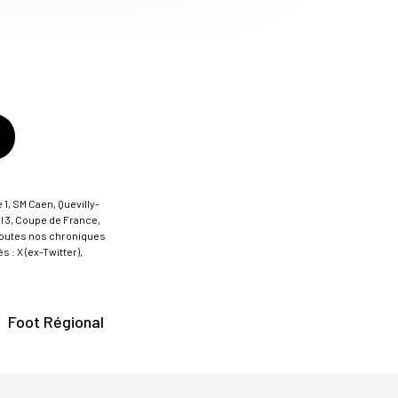
 1, SM Caen, Quevilly-
al 3, Coupe de France,
t toutes nos chroniques
 : X (ex-Twitter),
Foot Régional