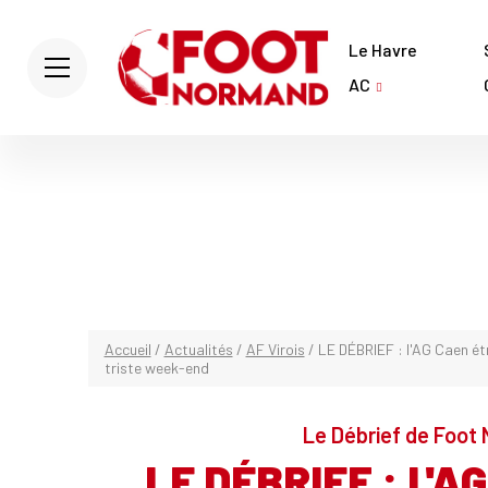
Le Havre
AC
Accueil
/
Actualités
/
AF Virois
/
LE DÉBRIEF : l'AG Caen étr
triste week-end
Le Débrief de Foot 
LE DÉBRIEF : L'A