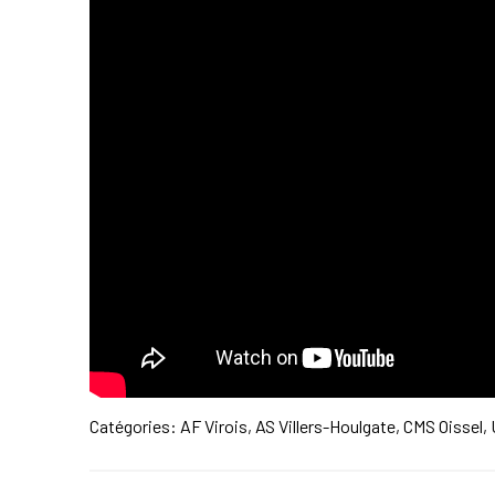
Catégories:
AF Virois
,
AS Villers-Houlgate
,
CMS Oissel
,