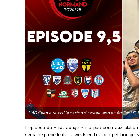
L'AG Caen a réussi le carton du week-end en étrillant l'
L'épisode de « rattapage » n'a pas souri aux clubs 
semaine précédente, le week-end de compétition qui vi