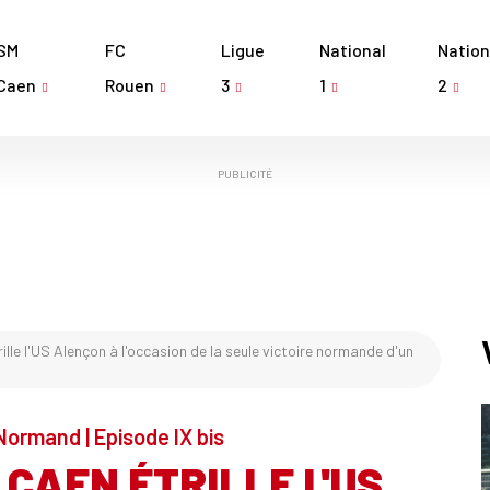
SM
FC
Ligue
National
Nation
Caen
Rouen
3
1
2
PUBLICITÉ
ille l'US Alençon à l'occasion de la seule victoire normande d'un
Normand | Episode IX bis
G CAEN ÉTRILLE L'US