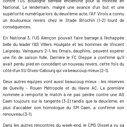
contre l'US Boulogne semble enclenché pour la montée en
National. Le lendemain, malgré une avance d'un but et une
supériorité numérique lors du deuxième acte, l'AF Virois a connu
un douloureux revers chez le Stade Briochin (1-2) lourd de
conséquences.
En National 3, l'US Alençon pouvait faire barrage à l'échappée
belle du leader l'AS Villers Houlgate et les hommes de Vincent
Laigneau. Vainqueurs 2-1, les Ornais, dauphins, peuvent espérer
une fin de saison folle. Derrière le FC Dieppe a confirmé qu'il
avait perdu pied en concédant un nouveau revers, cette fois du
côté d'un SU Dives-Cabourg qui va beaucoup mieux (2-1).
Deux autres équipes vont aussi beaucoup mieux : les réserves
de Quevilly - Rouen Métropole et du Havre AC. La première
nommée a remporté le match à ne pas perdre contre une AG
Caen toujours sur la tangente (3-2) tandis que la deuxième, en
plus d'accabler son homologue du SM Caen, a confirmé son
renouveau (3-1).
Dans les autres rencontres du week-end, le CMS Oissel a vu sa