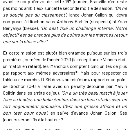
avant le coup d'envoi de cette 19
journée, Granville n'en reste
pas moins ambitieux sur cette seconde moitié de saison.
"On ne
se soucie pas du classement"
, lance Johan Gallon qui devra
composer à Diochon sans Anthony Barbier (suspendu) ni Yoan
Benyahya (blessé).
"On s'est fixé un challenge interne. Notre
objectif est de prendre plus de points sur les matches retour
que sur la phase aller"
.
Et cette mission est plutôt bien entamée puisque sur les trois
premières journées de l'année 2020 (la réception de Vannes était
un match en retard), les Manchois comptent cinq unités de plus
par rapport aux mêmes adversaires*. Mais pour respecter ce
tableau de marche, l'USG devra, au minimum, rapporter un point
de Diochon (0-0 à l'aller avec un penalty détourné par Marvin
Golitin dans les arrêts de jeu).
"On a un très beau match à jouer
face au leader, une belle équipe, dans un beau stade, avec un
fort engouement populaire. C'est une grosse affiche et un
bon test pour nous"
, en salive d'avance Johan Gallon. Ses
joueurs seront-ils à la hauteur ?
er
e