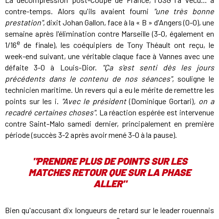
contre-temps. Alors qu'ils avaient fourni
"une très bonne
prestation"
, dixit Johan Gallon, face à la « B » d'Angers (0-0), une
semaine après l'élimination contre Marseille (3-0, également en
e
1/16
de finale), les coéquipiers de Tony Théault ont reçu, le
week-end suivant, une véritable claque face à Vannes avec une
défaite 3-0 à Louis-Dior.
"Ça s'est senti dès les jours
précédents dans le contenu de nos séances"
, souligne le
technicien maritime. Un revers qui a eu le mérite de remettre les
points sur les i.
"Avec le président
(Dominique Gortari)
, on a
recadré certaines choses"
. La réaction espérée est intervenue
contre Saint-Malo samedi dernier, principalement en première
période (succès 3-2 après avoir mené 3-0 à la pause).
"PRENDRE PLUS DE POINTS SUR LES
MATCHES RETOUR QUE SUR LA PHASE
ALLER"
Bien qu'accusant dix longueurs de retard sur le leader rouennais
e