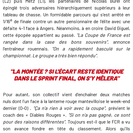
(L2) puis Metz (L1), les partenaires de Nicolas Burel ont
épinglé trois adversaires hiérarchiquement supérieurs à leur
tableau de chasse. Un formidable parcours qui s'est arrêté en
e
1/16
de finale contre un autre pensionnaire de l'élite avec une
défaite 4-1 face à Angers. Néanmoins, à en croire David Giguel,
cette épopée appartient au passé.
"La Coupe de France est
rangée dans la case des bons souvenirs"
, annonce
l'entraîneur rouennais.
"On a rapidement basculé sur le
championnat. Le groupe a très bien répondu"
.
"LA MONTÉE ? SI L'ÉCART RESTE IDENTIQUE
DANS LE SPRINT FINAL, ON S'Y MÊLERA"
Pour autant, son collectif vient d'enchaîner deux matches
nuls dont l'un face à la lanterne rouge mantevilloise le week-end
dernier (0-0) .
"Ça n'a rien à voir avec la coupe"
, prévient le
coach des « Diables Rouges ».
"Si on n'a pas gagné, ce sont
pour des raisons différentes"
. Toujours est-il que le FCR a vu
son avance fondre en tête du classement. Alors qu'ils