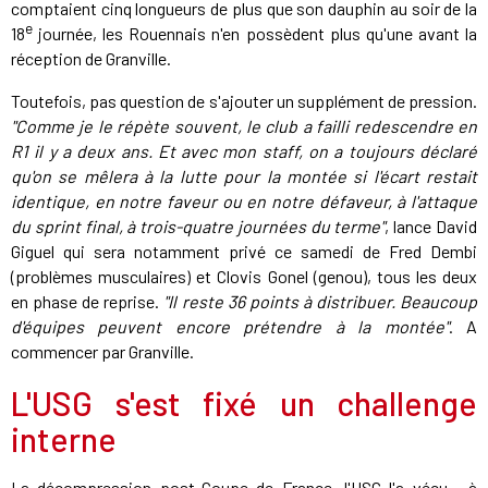
comptaient cinq longueurs de plus que son dauphin au soir de la
e
18
journée, les Rouennais n'en possèdent plus qu'une avant la
réception de Granville.
Toutefois, pas question de s'ajouter un supplément de pression.
"Comme je le répète souvent, le club a failli redescendre en
R1 il y a deux ans. Et avec mon staff, on a toujours déclaré
qu'on se mêlera à la lutte pour la montée si l'écart restait
identique, en notre faveur ou en notre défaveur, à l'attaque
du sprint final, à trois-quatre journées du terme"
, lance David
Giguel qui sera notamment privé ce samedi de Fred Dembi
(problèmes musculaires) et Clovis Gonel (genou), tous les deux
en phase de reprise.
"Il reste 36 points à distribuer. Beaucoup
d'équipes peuvent encore prétendre à la montée"
. A
commencer par Granville.
L'USG s'est fixé un challenge
interne
La décompression post-Coupe de France, l'USG l'a vécu... à