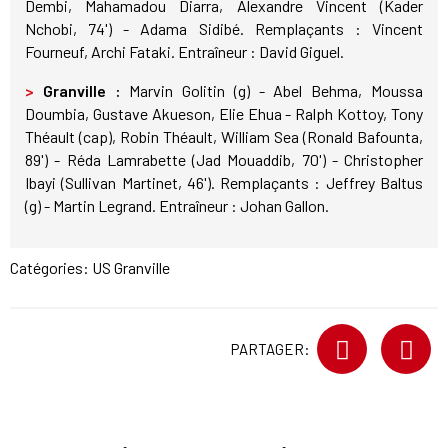
Dembi, Mahamadou Diarra, Alexandre Vincent (Kader
Nchobi, 74') - Adama Sidibé. Remplaçants : Vincent
Fourneuf, Archi Fataki. Entraîneur : David Giguel.
>
Granville :
Marvin Golitin (g) - Abel Behma, Moussa
Doumbia, Gustave Akueson, Elie Ehua - Ralph Kottoy, Tony
Théault (cap), Robin Théault, William Sea (Ronald Bafounta,
89') - Réda Lamrabette (Jad Mouaddib, 70') - Christopher
Ibayi (Sullivan Martinet, 46'). Remplaçants : Jeffrey Baltus
(g) - Martin Legrand. Entraîneur : Johan Gallon.
Catégories:
US Granville
PARTAGER: