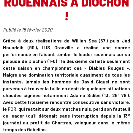
ROUENNAIS À DIOCHON
!
Publié le
15 février 2020
Grâce à deux réalisations de Willian Sea (67') puis Jad
Mouaddib (90'), l'US Granville a réalisé une sacrée
performance en faisant tomber le leader rouennais sur sa
pelouse de Diochon (1-0) ; la deuxième défaite seulement
cette saison en championnat des « Diables Rouges ».
Malgré une domination territoriale quasiment de tous les
instants, jamais les hommes de David Giguel ne sont
parvenus à trouver la faille en dépit de quelques situations
chaudes signées notamment Adama Sidibé (13', 25', 79').
Avec cette troisième rencontre consécutive sans victoire,
le FCR, qui restait sur deux matches nuls, perd son fauteuil
e
de leader (qu'il détenait sans interruption depuis la 13
journée) au profit de Chartres, vainqueur dans le même
temps des Gobelins.