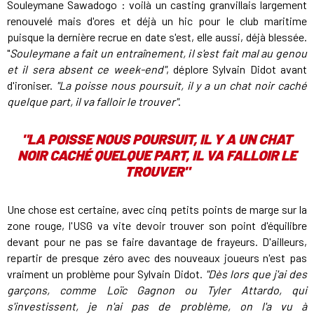
Souleymane Sawadogo : voilà un casting granvillais largement
renouvelé mais d'ores et déjà un hic pour le club maritime
puisque la dernière recrue en date s'est, elle aussi, déjà blessée.
"
Souleymane a fait un entraînement, il s'est fait mal au genou
et il sera absent ce week-end"
, déplore Sylvain Didot avant
d'ironiser.
"La poisse nous poursuit, il y a un chat noir caché
quelque part, il va falloir le trouver"
.
"
LA POISSE NOUS POURSUIT, IL Y A UN CHAT
NOIR CACHÉ QUELQUE PART, IL VA FALLOIR LE
TROUVER"
Une chose est certaine, avec cinq petits points de marge sur la
zone rouge, l'USG va vite devoir trouver son point d'équilibre
devant pour ne pas se faire davantage de frayeurs. D'ailleurs,
repartir de presque zéro avec des nouveaux joueurs n'est pas
vraiment un problème pour Sylvain Didot.
"Dès lors que j'ai des
garçons, comme Loïc Gagnon ou Tyler Attardo, qui
s'investissent, je n'ai pas de problème, on l'a vu à