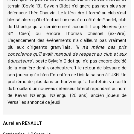
terrain (Covid-19), Sylvain Didot n'alignera pas non plus son
défenseur Théo Chauvin. Le latéral droit formé au club s'est
blessé alors qu'il effectuait un essai du côté de Mandel, club
de D3 belge qui a dernièrement accueilli Loup Hervieu (ex-
SM Caen) ou encore Thomas Chesnel (ex-Vire).
L'agencement des événements n'a d'ailleurs pas vraiment
plu aux dirigeants granvillais.
"Il n'a même pas pris
conscience qu'il avait manqué de respect au club et aux
éducateurs
", peste Sylvain Didot qui n'a pas encore décidé
de la manière dont s'orchestrerait le retour de blessure de
son joueur qui a bien l'intention de finir la saison à l'USG. Un
problème de plus dans un horizon qui a toutefois vu sortir
du brouillard un nouveau défenseur latéral répondant au nom
de Kevan Nziengui Nziengui (20 ans), ancien joueur de
Versailles annoncé ce jeudi.
Aurélien RENAULT
Catégories:
US Granville