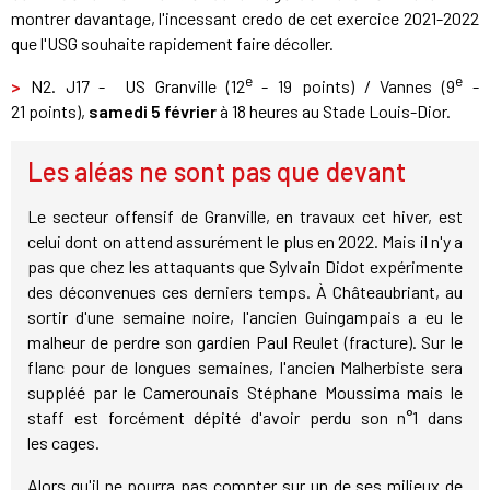
montrer davantage, l'incessant credo de cet exercice 2021-2022
que l'USG souhaite rapidement faire décoller.
e
e
>
N2. J17 - US Granville (12
- 19 points) / Vannes (9
-
21 points),
samedi 5 février
à 18 heures au Stade Louis-Dior.
Les aléas ne sont pas que devant
Le secteur offensif de Granville, en travaux cet hiver, est
celui dont on attend assurément le plus en 2022. Mais il n'y a
pas que chez les attaquants que Sylvain Didot expérimente
des déconvenues ces derniers temps. À Châteaubriant, au
sortir d'une semaine noire, l'ancien Guingampais a eu le
malheur de perdre son gardien Paul Reulet (fracture). Sur le
flanc pour de longues semaines, l'ancien Malherbiste sera
suppléé par le Camerounais Stéphane Moussima mais le
staff est forcément dépité d'avoir perdu son n°1 dans
les cages.
Alors qu'il ne pourra pas compter sur un de ses milieux de