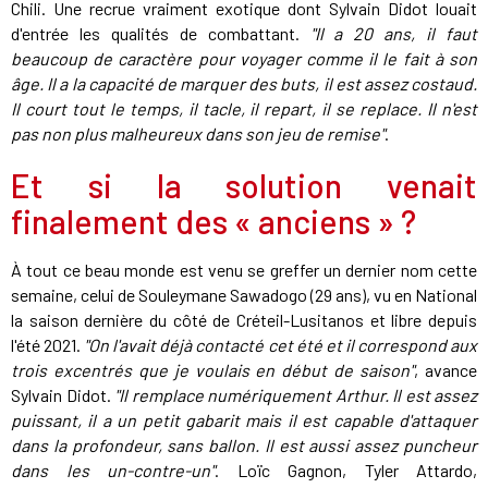
Chili. Une recrue vraiment exotique dont Sylvain Didot louait
d'entrée les qualités de combattant.
"Il a 20 ans, il faut
beaucoup de caractère pour voyager comme il le fait à son
âge. Il a la capacité de marquer des buts, il est assez costaud.
Il court tout le temps, il tacle, il repart, il se replace. Il n'est
pas non plus malheureux dans son jeu de remise"
.
Et si la solution venait
finalement des « anciens » ?
À tout ce beau monde est venu se greffer un dernier nom cette
semaine, celui de Souleymane Sawadogo (29 ans), vu en National
la saison dernière du côté de Créteil-Lusitanos et libre depuis
l'été 2021.
"On l'avait déjà contacté cet été et il correspond aux
trois excentrés que je voulais en début de saison"
, avance
Sylvain Didot.
"Il remplace numériquement Arthur. Il est assez
puissant, il a un petit gabarit mais il est capable d'attaquer
dans la profondeur, sans ballon. Il est aussi assez puncheur
dans les un-contre-un"
. Loïc Gagnon, Tyler Attardo,