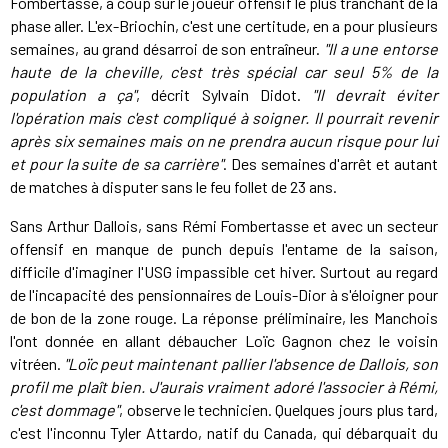
Fombertasse, à coup sûr le joueur offensif le plus tranchant de la
phase aller. L'ex-Briochin, c'est une certitude, en a pour plusieurs
semaines, au grand désarroi de son entraîneur.
"Il a une entorse
haute de la cheville, c'est très spécial car seul 5% de la
population a ça"
, décrit Sylvain Didot.
"Il devrait éviter
l'opération mais c'est compliqué à soigner. Il pourrait revenir
après six semaines mais on ne prendra aucun risque pour lui
et pour la suite de sa carrière"
. Des semaines d'arrêt et autant
de matches à disputer sans le feu follet de 23 ans.
Sans Arthur Dallois, sans Rémi Fombertasse et avec un secteur
offensif en manque de punch depuis l'entame de la saison,
difficile d'imaginer l'USG impassible cet hiver. Surtout au regard
de l'incapacité des pensionnaires de Louis-Dior à s'éloigner pour
de bon de la zone rouge. La réponse préliminaire, les Manchois
l'ont donnée en allant débaucher Loïc Gagnon chez le voisin
vitréen.
"Loïc peut maintenant pallier l'absence de Dallois, son
profil me plaît bien. J'aurais vraiment adoré l'associer à Rémi,
c'est dommage"
, observe le technicien. Quelques jours plus tard,
c'est l'inconnu Tyler Attardo, natif du Canada, qui débarquait du