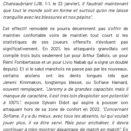
Chateaubriant
(J16. 1-1, le 22 janvier).
Il faudrait maintenant
que tout le monde soit en forme et surtout qu'on me laisse
tranquille avec les blessures et nos pépins"
.
Cet effectif remodelé ne pourra décemment pas s'offrir de
maintien confortable voire de maintien tout court si les
statistiques de ses joueurs offensifs n'évoluent pas
significativement. En 2021, les attaquants granvillais ont
compilé trois buts seulement (un pour Arthur Dallois, un pour
Rémi Fombertasse et un pour Livio Nabab qui a signé un doublé
depuis). Et si le salut manchois ne passe pas par les nouveaux,
certains anciens ont les dents longues tels que
Jeremi Kimmakon, longtemps blessé, ou Sofiane Hamard,
souvent remplaçant.
"Jeremy a de grandes capacités mais il
manque de caractère, il est très loin d'exploiter son potentiel
à 100%"
, expose Sylvain Didot qui aspire à pousser son
attaquant hors de sa zone de confort en 2022.
"Concernant
Sofiane, il y a du mieux, avec tous les absents, lui qui voulait
jouer plus, il va être servi. Mais pour enchaîner, il devra
continuer à m'en montrer davantage de match en match"
. En