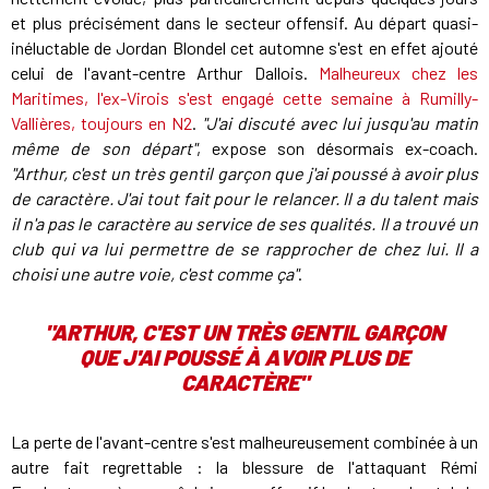
et plus précisément dans le secteur offensif. Au départ quasi-
inéluctable de Jordan Blondel cet automne s'est en effet ajouté
celui de l'avant-centre Arthur Dallois.
Malheureux chez les
Maritimes, l'ex-Virois s'est engagé cette semaine à Rumilly-
Vallières, toujours en N2
.
"J'ai discuté avec lui jusqu'au matin
même de son départ"
, expose son désormais ex-coach.
"Arthur, c'est un très gentil garçon que j'ai poussé à avoir plus
de caractère. J'ai tout fait pour le relancer. Il a du talent mais
il n'a pas le caractère au service de ses qualités. Il a trouvé un
club qui va lui permettre de se rapprocher de chez lui. Il a
choisi une autre voie, c'est comme ça"
.
"ARTHUR, C'EST UN TRÈS GENTIL GARÇON
QUE J'AI POUSSÉ À AVOIR PLUS DE
CARACTÈRE"
La perte de l'avant-centre s'est malheureusement combinée à un
autre fait regrettable : la blessure de l'attaquant Rémi