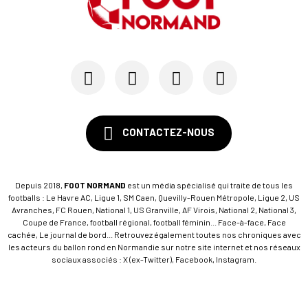
CONTACTEZ-NOUS
Depuis 2018,
FOOT NORMAND
est un média spécialisé qui traite de tous les
footballs : Le Havre AC, Ligue 1, SM Caen, Quevilly-Rouen Métropole, Ligue 2, US
Avranches, FC Rouen, National 1, US Granville, AF Virois, National 2, National 3,
Coupe de France, football régional, football féminin... Face-à-face, Face
cachée, Le journal de bord... Retrouvez également toutes nos chroniques avec
les acteurs du ballon rond en Normandie sur notre site internet et nos réseaux
sociaux associés : X (ex-Twitter), Facebook, Instagram.