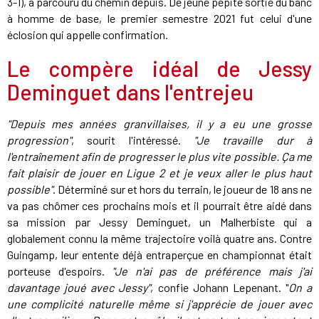
3-1), a parcouru du chemin depuis. De jeune pépite sortie du banc
à homme de base, le premier semestre 2021 fut celui d'une
éclosion qui appelle confirmation.
Le compère idéal de Jessy
Deminguet dans l'entrejeu
"Depuis mes années granvillaises, il y a eu une grosse
progression"
, sourit l'intéressé.
"Je travaille dur à
l'entraînement afin de progresser le plus vite possible. Ça me
fait plaisir de jouer en Ligue 2 et je veux aller le plus haut
possible"
. Déterminé sur et hors du terrain, le joueur de 18 ans ne
va pas chômer ces prochains mois et il pourrait être aidé dans
sa mission par Jessy Deminguet, un Malherbiste qui a
globalement connu la même trajectoire voilà quatre ans. Contre
Guingamp, leur entente déjà entraperçue en championnat était
porteuse d'espoirs.
"Je n'ai pas de préférence mais j'ai
davantage joué avec Jessy"
, confie Johann Lepenant. "
On a
une complicité naturelle même si j'apprécie de jouer avec