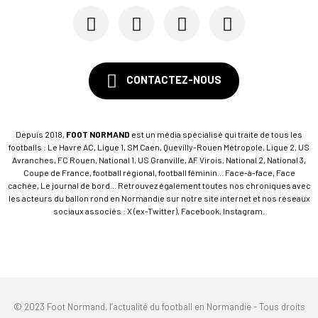
CONTACTEZ-NOUS
Depuis 2018,
FOOT NORMAND
est un média spécialisé qui traite de tous les
footballs : Le Havre AC, Ligue 1, SM Caen, Quevilly-Rouen Métropole, Ligue 2, US
Avranches, FC Rouen, National 1, US Granville, AF Virois, National 2, National 3,
Coupe de France, football régional, football féminin... Face-à-face, Face
cachée, Le journal de bord... Retrouvez également toutes nos chroniques avec
les acteurs du ballon rond en Normandie sur notre site internet et nos réseaux
sociaux associés : X (ex-Twitter), Facebook, Instagram.
© 2023 Foot Normand, l’actualité du football en Normandie - Tous droits