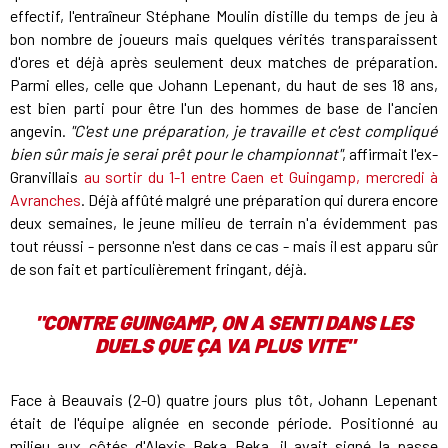
effectif, l'entraîneur Stéphane Moulin distille du temps de jeu à
bon nombre de joueurs mais quelques vérités transparaissent
d'ores et déjà après seulement deux matches de préparation.
Parmi elles, celle que Johann Lepenant, du haut de ses 18 ans,
est bien parti pour être l'un des hommes de base de l'ancien
angevin.
"C'est une préparation, je travaille et c'est compliqué
bien sûr mais je serai prêt pour le championnat"
, affirmait l'ex-
Granvillais
au sortir du 1-1 entre Caen et Guingamp, mercredi à
Avranches
. Déjà affûté malgré une préparation qui durera encore
deux semaines, le jeune milieu de terrain n'a évidemment pas
tout réussi - personne n'est dans ce cas - mais il est apparu sûr
de son fait et particulièrement fringant, déjà.
"CONTRE GUINGAMP, ON A SENTI DANS LES
DUELS QUE ÇA VA PLUS VITE"
Face à Beauvais (2-0) quatre jours plus tôt, Johann Lepenant
était de l'équipe alignée en seconde période. Positionné au
milieu aux côtés d'Alexis Beka Beka, il avait signé la passe