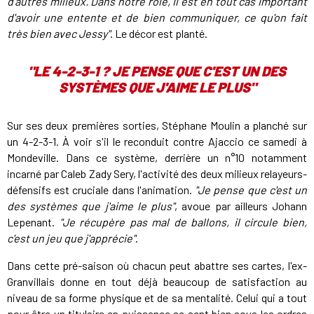
d'autres milieux. Dans notre rôle, il est en tout cas important
d'avoir une entente et de bien communiquer, ce qu'on fait
très bien avec Jessy"
. Le décor est planté.
"LE 4-2-3-1 ? JE PENSE QUE C'EST UN DES
SYSTÈMES QUE J'AIME LE PLUS"
Sur ses deux premières sorties, Stéphane Moulin a planché sur
un 4-2-3-1. À voir s'il le reconduit contre Ajaccio ce samedi à
Mondeville. Dans ce système, derrière un n°10 notamment
incarné par Caleb Zady Sery, l'activité des deux milieux relayeurs-
défensifs est cruciale dans l'animation.
"Je pense que c'est un
des systèmes que j'aime le plus"
, avoue par ailleurs Johann
Lepenant.
"Je récupère pas mal de ballons, il circule bien,
c'est un jeu que j'apprécie"
.
Dans cette pré-saison où chacun peut abattre ses cartes, l'ex-
Granvillais donne en tout déjà beaucoup de satisfaction au
niveau de sa forme physique et de sa mentalité. Celui qui a tout
pour être un titulaire en puissance se sent bien sous les ordres