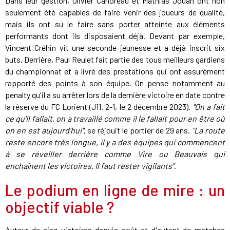
Dans leur gestion, Olivier Cahoreau et Mathias Jouan ont non
seulement été capables de faire venir des joueurs de qualité,
mais ils ont su le faire sans porter atteinte aux éléments
performants dont ils disposaient déjà. Devant par exemple,
Vincent Créhin vit une seconde jeunesse et a déjà inscrit six
buts. Derrière, Paul Reulet fait partie des tous meilleurs gardiens
du championnat et a livré des prestations qui ont assurément
rapporté des points à son équipe. On pense notamment au
penalty qu'il a su arrêter lors de la dernière victoire en date contre
la réserve du FC Lorient (J11. 2-1, le 2 décembre 2023).
"On a fait
ce qu'il fallait, on a travaillé comme il le fallait pour en être où
on en est aujourd'hui"
, se réjouit le portier de 29 ans.
"La route
reste encore très longue, il y a des équipes qui commencent
à se réveiller derrière comme Vire ou Beauvais qui
enchaînent les victoires. Il faut rester vigilants"
.
Le podium en ligne de mire : un
objectif viable ?
Auteur de cinq victoires depuis août et d'autant de matches