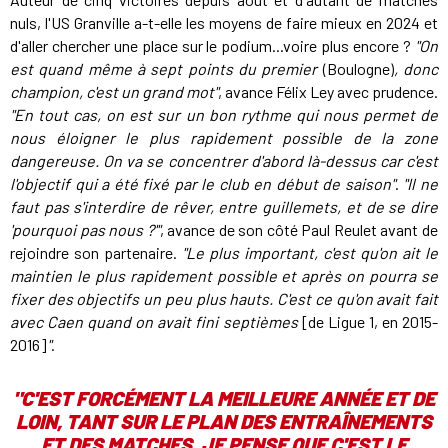
nuls, l'US Granville a-t-elle les moyens de faire mieux en 2024 et
d'aller chercher une place sur le podium...voire plus encore ?
"On
est quand même à sept points du premier
(Boulogne)
, donc
champion, c'est un grand mot"
, avance Félix Ley avec prudence.
"En tout cas, on est sur un bon rythme qui nous permet de
nous éloigner le plus rapidement possible de la zone
dangereuse. On va se concentrer d'abord là-dessus car c'est
l'objectif qui a été fixé par le club en début de saison"
.
"Il ne
faut pas s'interdire de rêver, entre guillemets, et de se dire
'pourquoi pas nous ?'"
, avance de son côté Paul Reulet avant de
rejoindre son partenaire.
"Le plus important, c'est qu'on ait le
maintien le plus rapidement possible et après on pourra se
fixer des objectifs un peu plus hauts. C'est ce qu'on avait fait
avec Caen quand on avait fini septièmes
[de Ligue 1, en 2015-
2016]
"
.
"
C'EST FORCÉMENT LA MEILLEURE ANNÉE ET DE
LOIN, TANT SUR LE PLAN DES ENTRAÎNEMENTS
ET DES MATCHES. JE PENSE QUE C'EST LE