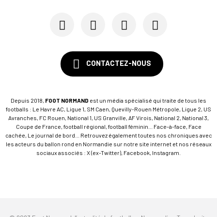
CONTACTEZ-NOUS
Depuis 2018,
FOOT NORMAND
est un média spécialisé qui traite de tous les
footballs : Le Havre AC, Ligue 1, SM Caen, Quevilly-Rouen Métropole, Ligue 2, US
Avranches, FC Rouen, National 1, US Granville, AF Virois, National 2, National 3,
Coupe de France, football régional, football féminin... Face-à-face, Face
cachée, Le journal de bord... Retrouvez également toutes nos chroniques avec
les acteurs du ballon rond en Normandie sur notre site internet et nos réseaux
sociaux associés : X (ex-Twitter), Facebook, Instagram.