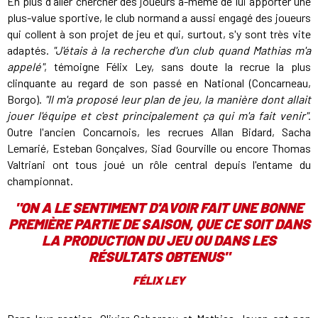
En plus d'aller chercher des joueurs à-même de lui apporter une
plus-value sportive, le club normand a aussi engagé des joueurs
qui collent à son projet de jeu et qui, surtout, s'y sont très vite
adaptés.
"J'étais à la recherche d'un club quand Mathias m'a
appelé"
, témoigne Félix Ley, sans doute la recrue la plus
clinquante au regard de son passé en National (Concarneau,
Borgo).
"Il m'a proposé leur plan de jeu, la manière dont allait
jouer l'équipe et c'est principalement ça qui m'a fait venir"
.
Outre l'ancien Concarnois, les recrues Allan Bidard, Sacha
Lemarié, Esteban Gonçalves, Siad Gourville ou encore Thomas
Valtriani ont tous joué un rôle central depuis l'entame du
championnat.
"ON A LE SENTIMENT D'AVOIR FAIT UNE BONNE
PREMIÈRE PARTIE DE SAISON, QUE CE SOIT DANS
LA PRODUCTION DU JEU OU DANS LES
RÉSULTATS OBTENUS"
FÉLIX LEY