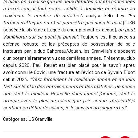
le bilan, on a réalisé que les deux défaites ont été concédées
à l'extérieur, il faut rester solide à domicile et réduire au
maximum le nombre de défaites"
, analyse Félix Ley.
"En
termes d'attaque, on n'est peut-être pas dans le haut
(l'USG
possède la sixième attaque du championnat ex aequo)
, on peut
s'améliorer sur ce point je pense"
. Toujours est-il qu'avec sa
défense robuste et les préceptes de possession de balle
instaurés par le duo Cahoreau/Jouan, les Granvillais disposent
d'un potentiel rarement vu ces dernières années. Présent au club
depuis 2020, Paul Reulet est bien placé pour le savoir après
avoir connu le Covid, une fracture et l'éviction de Sylvain Didot
début 2023.
"C'est forcément la meilleure année et de loin,
tant sur le plan des entraînements et des matches. Je pense
que c'est le meilleur Granville dans lequel j'ai joué, c'est le
groupe avec le plus de talent que j'aie connu. J'étais déjà
confiant en début de saison, je le suis encore aujourd'hui"
.
Catégories:
US Granville