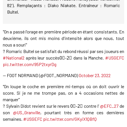
82'). Remplaçants : Diako Niakate. Entraîneur : Romaric
Bultel.
"On a passé l'orage en première période en étant consistants. En
deuxième, ils ont mis moins d'intensité alors que nous, tout
nous a souri"
? Romaric Bultel se satisfait du rebond réussi par ses joueurs en
#National2
après leur succès0⃣-2⃣ dans la Manche.
#USGEFC
pic.twitter.com/95P2txyrDg
— FOOT NORMAND (@FOOT_NORMAND)
October 23, 2022
"On loupe le coche en première mi-temps où on doit ouvrir le
score. Si je ne me trompe pas, on a 4 occasions nettes de
marquer"
? Sylvain Didot revient sur le revers 0⃣-2⃣ contre l'
@EFC_27
de
son
@US_Granville
, pourtant très en forme ces dernières
semaines.
#USGEFC
pic.twitter.com/GKyiX1QBfQ