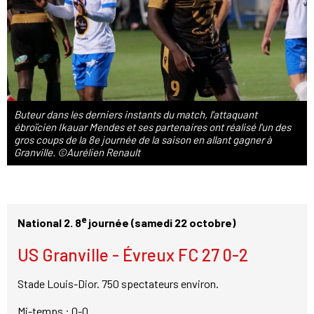
Buteur dans les derniers instants du match, l'attaquant
ébroïcien Ikauar Mendes et ses partenaires ont réalisé l'un des
gros coups de la 8e journée de la saison en allant gagner à
Granville. ©Aurélien Renault
e
National 2. 8
journée (samedi 22 octobre)
US Granville - Évreux FC 27 0-2
Stade Louis-Dior. 750 spectateurs environ.
Mi-temps : 0-0.