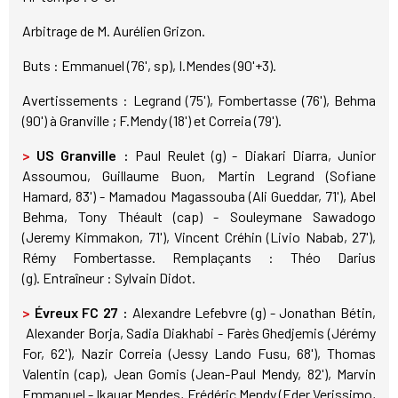
Arbitrage de M. Aurélien Grizon.
Buts : Emmanuel (76', sp), I.Mendes (90'+3).
Avertissements : Legrand (75'), Fombertasse (76'), Behma
(90') à Granville ; F.Mendy (18') et Correia (79').
>
US Granville :
Paul Reulet (g) - Diakari Diarra, Junior
Assoumou, Guillaume Buon, Martin Legrand (Sofiane
Hamard, 83') - Mamadou Magassouba (Ali Gueddar, 71'), Abel
Behma, Tony Théault (cap) - Souleymane Sawadogo
(Jeremy Kimmakon, 71'), Vincent Créhin (Livio Nabab, 27'),
Rémy Fombertasse. Remplaçants : Théo Darius
(g). Entraîneur : Sylvain Didot.
>
Évreux FC 27 :
Alexandre Lefebvre (g) - Jonathan Bétin,
Alexander Borja, Sadia Diakhabi - Farès Ghedjemis (Jérémy
For, 62'), Nazir Correia (Jessy Lando Fusu, 68'), Thomas
Valentin (cap), Jean Gomis (Jean-Paul Mendy, 82'), Marvin
Emmanuel - Ikauar Mendes, Frédéric Mendy (Eder Verissimo,